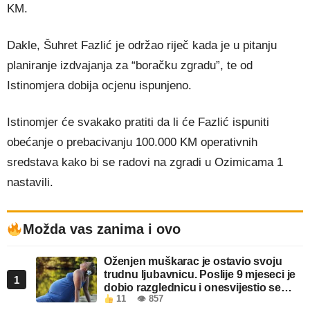
KM.
Dakle, Šuhret Fazlić je održao riječ kada je u pitanju
planiranje izdvajanja za “boračku zgradu”, te od
Istinomjera dobija ocjenu ispunjeno.
Istinomjer će svakako pratiti da li će Fazlić ispuniti
obećanje o prebacivanju 100.000 KM operativnih
sredstava kako bi se radovi na zgradi u Ozimicama 1
nastavili.
Možda vas zanima i ovo
Oženjen muškarac je ostavio svoju
trudnu ljubavnicu. Poslije 9 mjeseci je
1
dobio razglednicu i onesvijestio se
11
👁 857
kada je pročitao šta piše!