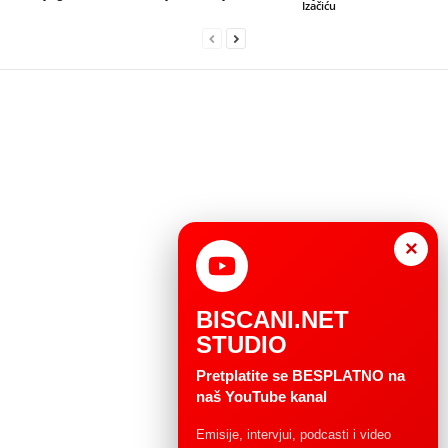
Izačiću
×
BISCANI.NET
STUDIO
Pretplatite se BESPLATNO na
naš YouTube kanal
Emisije, intervjui, podcasti i video