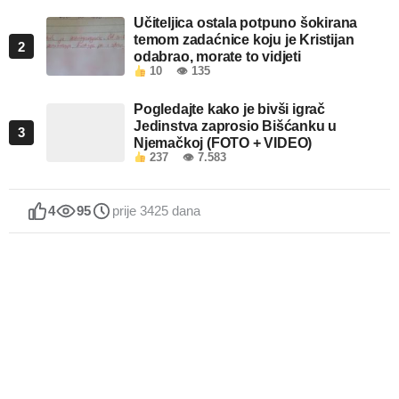
Učiteljica ostala potpuno šokirana
temom zadaćnice koju je Kristijan
2
odabrao, morate to vidjeti
10
👁 135
Pogledajte kako je bivši igrač
Jedinstva zaprosio Bišćanku u
3
Njemačkoj (FOTO + VIDEO)
237
👁 7.583
4
95
prije 3425 dana