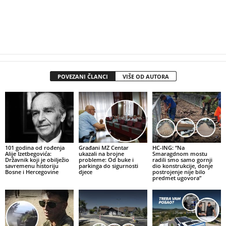
POVEZANI ČLANCI
VIŠE OD AUTORA
101 godina od rođenja
Građani MZ Centar
HC-ING: “Na
Alije Izetbegovića:
ukazali na brojne
Smaragdnom mostu
Državnik koji je obilježio
probleme: Od buke i
radili smo samo gornji
savremenu historiju
parkinga do sigurnosti
dio konstrukcije, donje
Bosne i Hercegovine
djece
postrojenje nije bilo
predmet ugovora”