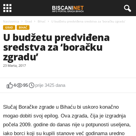
Naslovnica
Grad
Bihać
U budžetu predviđena sredstva za ‘boračku zgradu’
GRAD
BIHAĆ
U budžetu predviđena
sredstva za ‘boračku
zgradu’
23 Marta, 2017
4
95
prije 3425 dana
Slučaj Boračke zgrade u Bihaću bi uskoro konačno
mogao dobiti svoj epilog. Ova zgrada, čija je izgradnja
počela 2009. godine do danas nije u potpunosti useljena,
iako borci koji su kupili stanove već godinama uredno