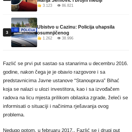
Marija Šerifović i brojni mediji
3.123 👁 86.821
Ubistvo u Cazinu: Policija uhapsila
3
osumnjičenog
1.262 👁 38.996
Fazlić se prvi put sastao sa stanarima u decembru 2016.
godine, nakon čega je je obavio razgovore i sa
predstavnicima Javne ustanove “Stanouprava” Bihać
koja se nalazi u ulozi investitora, kao i sa izvođačem
radova na licu mjesta prilikom obilaska zgrade, želeći se
informisati o situaciji i načinima rješavanja ovog
problema.
Nedugo potom, u februaru 2017., Fazlić se i drugi put