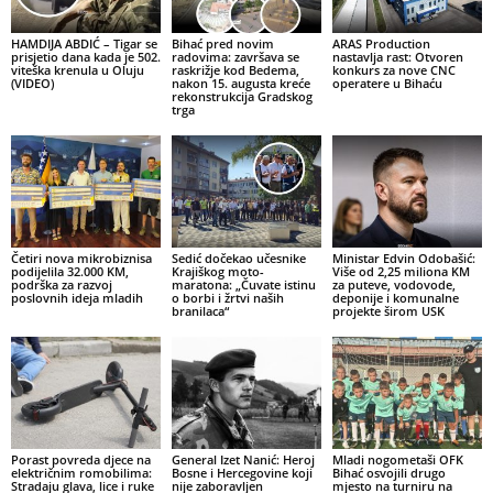
HAMDIJA ABDIĆ – Tigar se
Bihać pred novim
ARAS Production
prisjetio dana kada je 502.
radovima: završava se
nastavlja rast: Otvoren
viteška krenula u Oluju
raskrižje kod Bedema,
konkurs za nove CNC
(VIDEO)
nakon 15. augusta kreće
operatere u Bihaću
rekonstrukcija Gradskog
trga
Četiri nova mikrobiznisa
Sedić dočekao učesnike
Ministar Edvin Odobašić:
podijelila 32.000 KM,
Krajiškog moto-
Više od 2,25 miliona KM
podrška za razvoj
maratona: „Čuvate istinu
za puteve, vodovode,
poslovnih ideja mladih
o borbi i žrtvi naših
deponije i komunalne
branilaca“
projekte širom USK
Porast povreda djece na
General Izet Nanić: Heroj
Mladi nogometaši OFK
električnim romobilima:
Bosne i Hercegovine koji
Bihać osvojili drugo
Stradaju glava, lice i ruke
nije zaboravljen
mjesto na turniru na