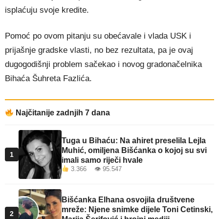
isplaćuju svoje kredite.
Pomoć po ovom pitanju su obećavale i vlada USK i
prijašnje gradske vlasti, no bez rezultata, pa je ovaj
dugogodišnji problem sačekao i novog gradonačelnika
Bihaća Šuhreta Fazlića.
Najčitanije zadnjih 7 dana
Tuga u Bihaću: Na ahiret preselila Lejla
Muhić, omiljena Bišćanka o kojoj su svi
1
imali samo riječi hvale
3.366 👁 95.547
Bišćanka Elhana osvojila društvene
mreže: Njene snimke dijele Toni Cetinski,
2