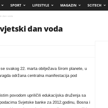
SPORT
LIFESTYLE
MAGAZIN
SCITECH
ski dan voda
Svjetski dan voda
se svakog 22. marta obilježava širom planete, u
aragda održana centralna manifestacija pod
stim povodom upriličili edukacijska druženja sa
odacima Svjetske banke za 2012.godinu, Bosna i