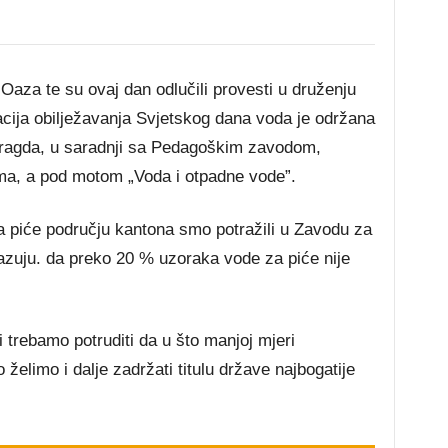
 Oaza te su ovaj dan odlučili provesti u druženju
cija obilježavanja Svjetskog dana voda je održana
aragda, u saradnji sa Pedagoškim zavodom,
ma, a pod motom „Voda i otpadne vode”.
za piće području kantona smo potražili u Zavodu za
okazuju. da preko 20 % uzoraka vode za piće nije
 trebamo potruditi da u što manjoj mjeri
želimo i dalje zadržati titulu države najbogatije