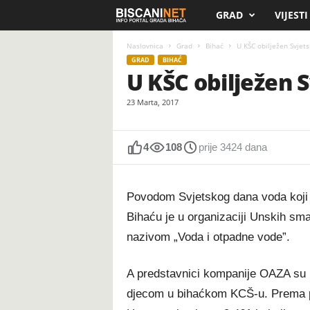
GRAD
VIJESTI
B
i
Naslovnica
Grad
Bihać
U KŠC obilježen Svjet
GRAD
BIHAĆ
U KŠC obilježen 
s
23 Marta, 2017
c
a
4
108
prije 3424 dana
n
Povodom Svjetskog dana voda koji 
i
Bihaću je u organizaciji Unskih sm
.
nazivom „Voda i otpadne vode”.
n
A predstavnici kompanije OAZA su i
e
djecom u bihaćkom KCŠ-u. Prema p