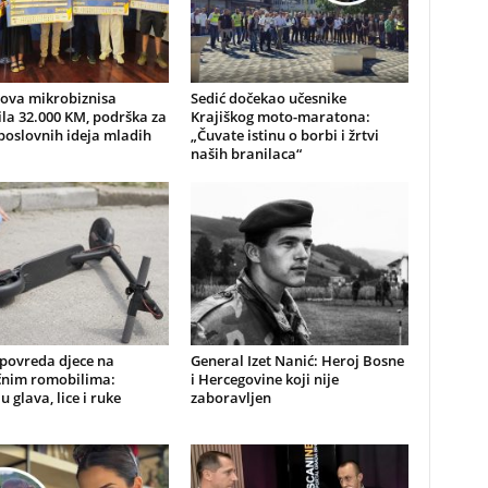
nova mikrobiznisa
Sedić dočekao učesnike
ila 32.000 KM, podrška za
Krajiškog moto-maratona:
poslovnih ideja mladih
„Čuvate istinu o borbi i žrtvi
naših branilaca“
 povreda djece na
General Izet Nanić: Heroj Bosne
ičnim romobilima:
i Hercegovine koji nije
u glava, lice i ruke
zaboravljen