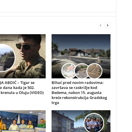
A ABDIĆ – Tigar se
Bihać pred novim radovima:
io dana kada je 502.
završava se raskrižje kod
 krenula u Oluju (VIDEO)
Bedema, nakon 15. augusta
kreće rekonstrukcija Gradskog
trga