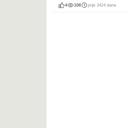
4
108
prije 3424 dana