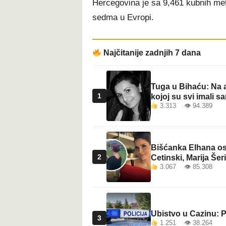
Hercegovina je sa 9,461 kubnih meta
t
sedma u Evropi.
Najčitanije zadnjih 7 dana
Tuga u Bihaću: Na a
1
kojoj su svi imali sa
3.313 👁 94.389
Bišćanka Elhana osv
2
Cetinski, Marija Šeri
3.067 👁 85.308
Ubistvo u Cazinu: P
3
1.251 👁 38.264