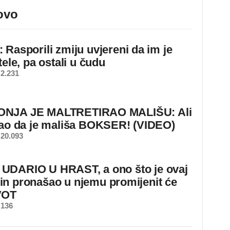
ovo
 Rasporili zmiju uvjereni da im je
tele, pa ostali u čudu
2.231
NJA JE MALTRETIRAO MALIŠU: Ali
nao da je mališa BOKSER! (VIDEO)
20.093
DARIO U HRAST, a ono što je ovaj
n pronašao u njemu promijenit će
VOT
 136