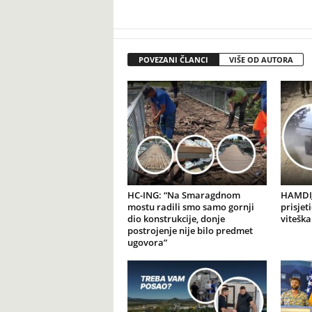
POVEZANI ČLANCI
VIŠE OD AUTORA
HC-ING: “Na Smaragdnom
HAMDIJ
mostu radili smo samo gornji
prisjet
dio konstrukcije, donje
viteška
postrojenje nije bilo predmet
ugovora”