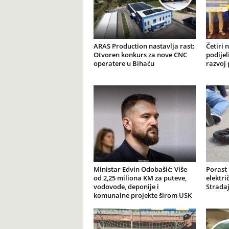
ARAS Production nastavlja rast:
Četiri 
Otvoren konkurs za nove CNC
podijel
operatere u Bihaću
razvoj 
Ministar Edvin Odobašić: Više
Porast
od 2,25 miliona KM za puteve,
elektr
vodovode, deponije i
Stradaj
komunalne projekte širom USK