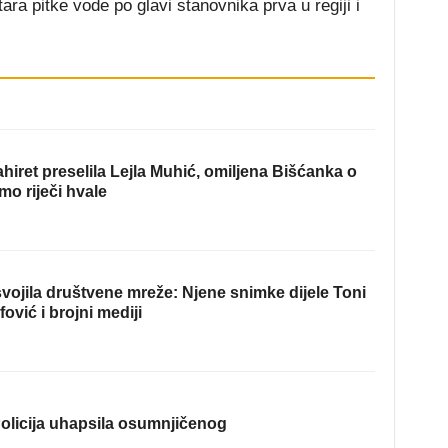
ra pitke vode po glavi stanovnika prva u regiji i
hiret preselila Lejla Muhić, omiljena Bišćanka o
mo riječi hvale
ojila društvene mreže: Njene snimke dijele Toni
fović i brojni mediji
olicija uhapsila osumnjičenog