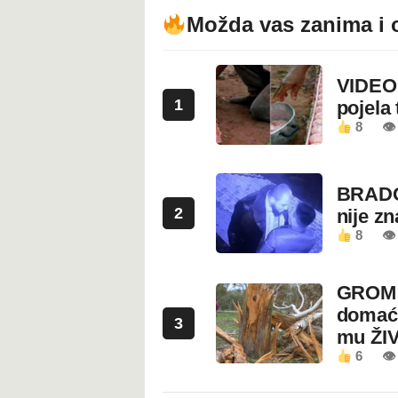
Možda vas zanima i 
VIDEO:
1
pojela 
8
👁 
BRADO
2
nije z
8
👁 
GROM U
domaći
3
mu ŽI
6
👁