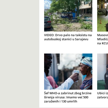
VIDEO: Drvo palo na taksistu na
Masovn
autobuskoj stanici u Sarajevu
Mladića
na KCU
Šef WHO-a zabrinut zbog brzine
Ubici i
širenja virusa: Imamo već 500
zatvor
zaraženih i 130 umrlih