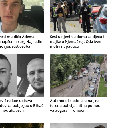
mrti mladića Adema
Šest ubijenih u domu za djecu i
uhapšen hirurg Hajrudin
majke u Njemačkoj. Otkriven
ić i još šest osoba
motiv napadača
ović nakon ubistva
Automobil sletio u kanal, na
ovića pobjegao u Bihać,
terenu policija, hitna pomoć,
sinoć uhapšen
vatrogasci i ronioci