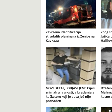
Završena identifikacija
Zbog s
stradalih planinara iz Zenice na
Jušića 
Kavkazu
Halilov
NOVI DETALJI OBJAVLJENI: Cijeli
Džafer
snimak u javnosti, a bradanja s
Mahmut
kačketom koji je puca još nije
kasno 
pronađen