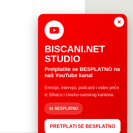
×
BISCANI.NET
STUDIO
Pretplatite se BESPLATNO na
naš YouTube kanal
Emisije, intervjui, podcasti i video priče
iz Bihaća i Unsko-sanskog kantona.
BESPLATNO
PRETPLATI SE BESPLATNO