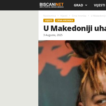
GRAD
VIJESTI
B
i
Naslovnica
Vijesti
Crna hronika
U Makedoniji
VIJESTI
CRNA HRONIKA
U Makedoniji uh
s
3 Augusta, 2025
c
a
n
i
.
n
e