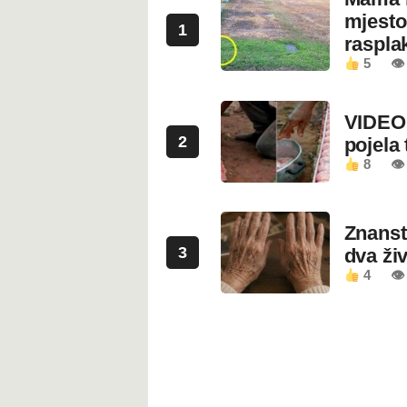
mjesto
1
rasplak
5
👁
VIDEO:
2
pojela 
8
👁 
Znanstv
3
dva ži
4
👁