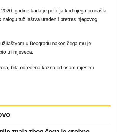
2020. godine kada je policija kod njega pronašla
 nalogu tužilaštva urađen i pretres njegovog
 tužilaštvom u Beogradu nakon čega mu je
bio tri mjeseca.
tvora, bila određena kazna od osam mjeseci
ovo
ije znala zbog čega je grobno