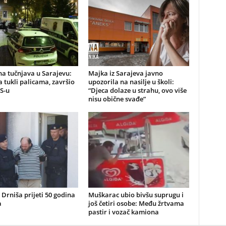
a tučnjava u Sarajevu:
Majka iz Sarajeva javno
 tukli palicama, završio
upozorila na nasilje u školi:
S-u
“Djeca dolaze u strahu, ovo više
nisu obične svađe”
z Drniša prijeti 50 godina
Muškarac ubio bivšu suprugu i
a
još četiri osobe: Među žrtvama
pastir i vozač kamiona