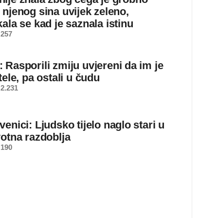
 njenog sina uvijek zeleno,
ala se kad je saznala istinu
 257
 Rasporili zmiju uvjereni da im je
tele, pa ostali u čudu
2.231
enici: Ljudsko tijelo naglo stari u
votna razdoblja
 190