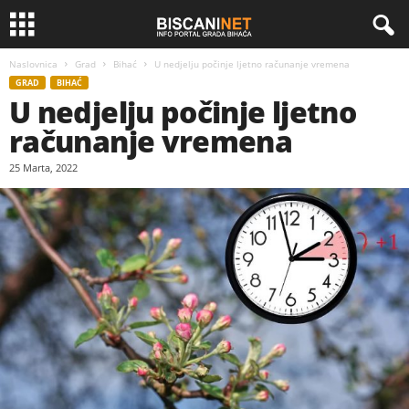
Naslovnica
Grad
Bihać
U nedjelju počinje ljetno računanje vremena
GRAD
BIHAĆ
U nedjelju počinje ljetno
računanje vremena
25 Marta, 2022