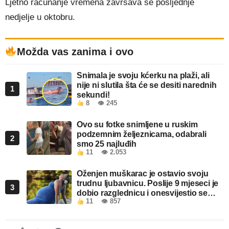
Ljetno računanje vremena završava se posljednje
nedjelje u oktobru.
Možda vas zanima i ovo
Snimala je svoju kćerku na plaži, ali
nije ni slutila šta će se desiti narednih
1
sekundi!
8
👁 245
Ovo su fotke snimljene u ruskim
podzemnim željeznicama, odabrali
2
smo 25 najluđih
11
👁 2.053
Oženjen muškarac je ostavio svoju
trudnu ljubavnicu. Poslije 9 mjeseci je
3
dobio razglednicu i onesvijestio se
11
👁 857
kada je pročitao šta piše!