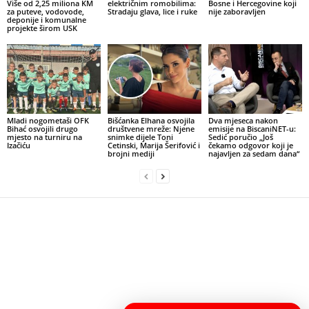
Više od 2,25 miliona KM
električnim romobilima:
Bosne i Hercegovine koji
za puteve, vodovode,
Stradaju glava, lice i ruke
nije zaboravljen
deponije i komunalne
projekte širom USK
Mladi nogometaši OFK
Bišćanka Elhana osvojila
Dva mjeseca nakon
Bihać osvojili drugo
društvene mreže: Njene
emisije na BiscaniNET-u:
mjesto na turniru na
snimke dijele Toni
Sedić poručio „Još
Izačiću
Cetinski, Marija Šerifović i
čekamo odgovor koji je
brojni mediji
najavljen za sedam dana“