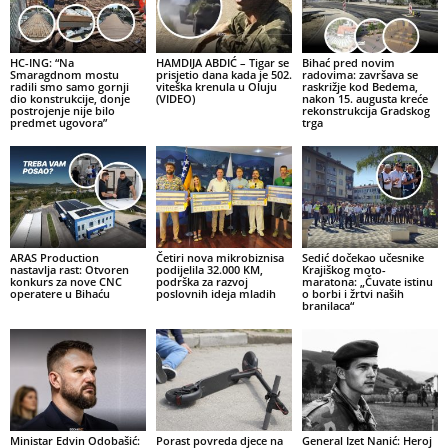
HC-ING: “Na
HAMDIJA ABDIĆ – Tigar se
Bihać pred novim
Smaragdnom mostu
prisjetio dana kada je 502.
radovima: završava se
radili smo samo gornji
viteška krenula u Oluju
raskrižje kod Bedema,
dio konstrukcije, donje
(VIDEO)
nakon 15. augusta kreće
postrojenje nije bilo
rekonstrukcija Gradskog
predmet ugovora”
trga
ARAS Production
Četiri nova mikrobiznisa
Sedić dočekao učesnike
nastavlja rast: Otvoren
podijelila 32.000 KM,
Krajiškog moto-
konkurs za nove CNC
podrška za razvoj
maratona: „Čuvate istinu
operatere u Bihaću
poslovnih ideja mladih
o borbi i žrtvi naših
branilaca“
Ministar Edvin Odobašić:
Porast povreda djece na
General Izet Nanić: Heroj