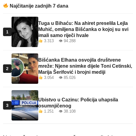
Najčitanije zadnjih 7 dana
Tuga u Bihaću: Na ahiret preselila Lejla
Muhić, omiljena Bišćanka o kojoj su svi
1
imali samo riječi hvale
3.313 👁 94.288
Bišćanka Elhana osvojila društvene
mreže: Njene snimke dijele Toni Cetinski,
2
Marija Šerifović i brojni mediji
3.054 👁 85.026
Ubistvo u Cazinu: Policija uhapsila
3
osumnjičenog
1.251 👁 38.108