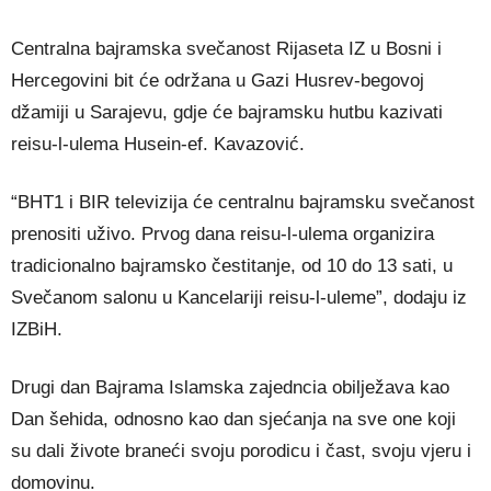
Centralna bajramska svečanost Rijaseta IZ u Bosni i
Hercegovini bit će održana u Gazi Husrev-begovoj
džamiji u Sarajevu, gdje će bajramsku hutbu kazivati
reisu-l-ulema Husein-ef. Kavazović.
“BHT1 i BIR televizija će centralnu bajramsku svečanost
prenositi uživo. Prvog dana reisu-l-ulema organizira
tradicionalno bajramsko čestitanje, od 10 do 13 sati, u
Svečanom salonu u Kancelariji reisu-l-uleme”, dodaju iz
IZBiH.
Drugi dan Bajrama Islamska zajedncia obilježava kao
Dan šehida, odnosno kao dan sjećanja na sve one koji
su dali živote braneći svoju porodicu i čast, svoju vjeru i
domovinu.