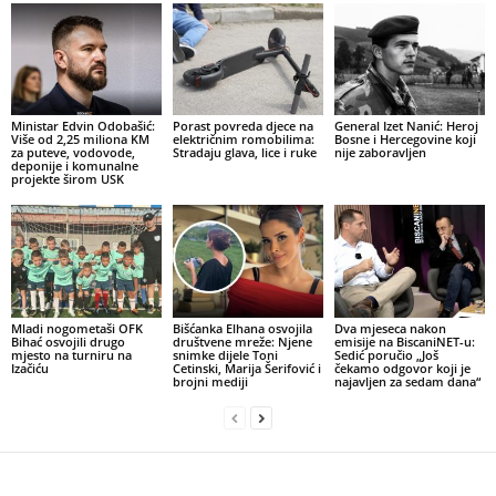
Ministar Edvin Odobašić:
Porast povreda djece na
General Izet Nanić: Heroj
Više od 2,25 miliona KM
električnim romobilima:
Bosne i Hercegovine koji
za puteve, vodovode,
Stradaju glava, lice i ruke
nije zaboravljen
deponije i komunalne
projekte širom USK
Mladi nogometaši OFK
Bišćanka Elhana osvojila
Dva mjeseca nakon
Bihać osvojili drugo
društvene mreže: Njene
emisije na BiscaniNET-u:
mjesto na turniru na
snimke dijele Toni
Sedić poručio „Još
Izačiću
Cetinski, Marija Šerifović i
čekamo odgovor koji je
brojni mediji
najavljen za sedam dana“