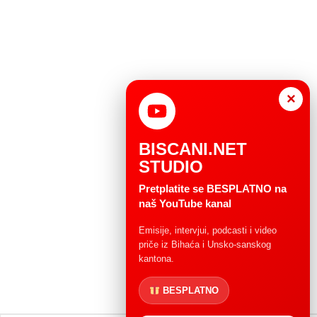
×
BISCANI.NET
STUDIO
Pretplatite se BESPLATNO na
naš YouTube kanal
Emisije, intervjui, podcasti i video
priče iz Bihaća i Unsko-sanskog
kantona.
BESPLATNO