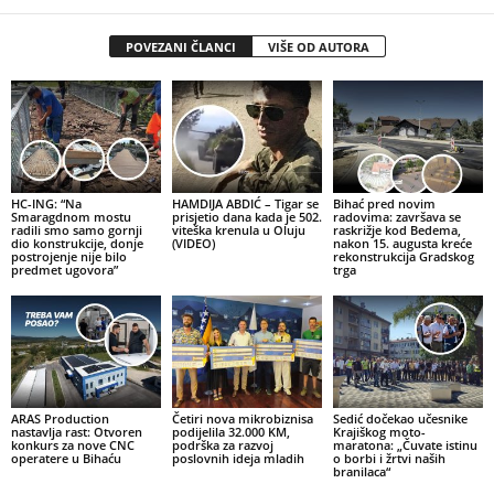
POVEZANI ČLANCI
VIŠE OD AUTORA
HC-ING: “Na
HAMDIJA ABDIĆ – Tigar se
Bihać pred novim
Smaragdnom mostu
prisjetio dana kada je 502.
radovima: završava se
radili smo samo gornji
viteška krenula u Oluju
raskrižje kod Bedema,
dio konstrukcije, donje
(VIDEO)
nakon 15. augusta kreće
postrojenje nije bilo
rekonstrukcija Gradskog
predmet ugovora”
trga
ARAS Production
Četiri nova mikrobiznisa
Sedić dočekao učesnike
nastavlja rast: Otvoren
podijelila 32.000 KM,
Krajiškog moto-
konkurs za nove CNC
podrška za razvoj
maratona: „Čuvate istinu
operatere u Bihaću
poslovnih ideja mladih
o borbi i žrtvi naših
branilaca“