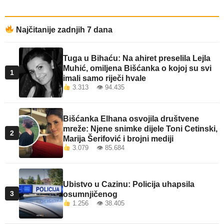
Najčitanije zadnjih 7 dana
Tuga u Bihaću: Na ahiret preselila Lejla
Muhić, omiljena Bišćanka o kojoj su svi
1
imali samo riječi hvale
3.313 👁 94.435
Bišćanka Elhana osvojila društvene
mreže: Njene snimke dijele Toni Cetinski,
2
Marija Šerifović i brojni mediji
3.079 👁 85.684
Ubistvo u Cazinu: Policija uhapsila
3
osumnjičenog
1.256 👁 38.405