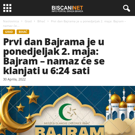
Naslovnica
Grad
Bihać
Prvi dan Bajrama je u ponedjeljak 2. maja: Bajram –
namaz će...
GRAD
BIHAĆ
Prvi dan Bajrama je u
ponedjeljak 2. maja:
Bajram – namaz će se
klanjati u 6:24 sati
30 Aprila, 2022