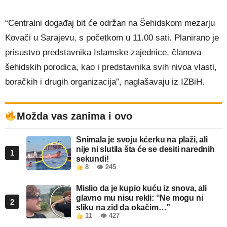
“Centralni događaj bit će održan na Šehidskom mezarju
Kovači u Sarajevu, s početkom u 11.00 sati. Planirano je
prisustvo predstavnika Islamske zajednice, članova
šehidskih porodica, kao i predstavnika svih nivoa vlasti,
boračkih i drugih organizacija”, naglašavaju iz IZBiH.
Možda vas zanima i ovo
Snimala je svoju kćerku na plaži, ali
nije ni slutila šta će se desiti narednih
1
sekundi!
8
👁 245
Mislio da je kupio kuću iz snova, ali
glavno mu nisu rekli: “Ne mogu ni
2
sliku na zid da okačim…”
11
👁 427