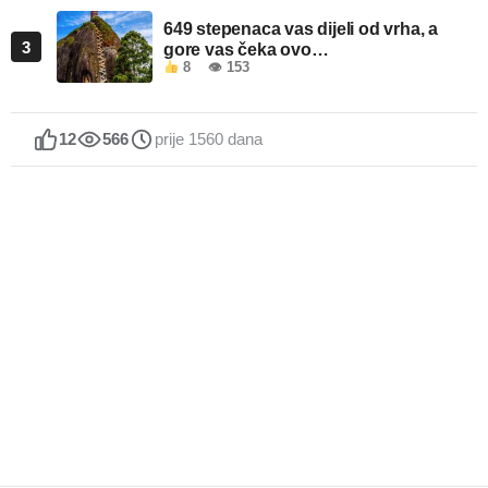
649 stepenaca vas dijeli od vrha, a
3
gore vas čeka ovo…
8
👁 153
12
566
prije 1560 dana