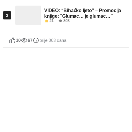
VIDEO: “Bihaćko ljeto” – Promocija
3
knjige: “Glumac… je glumac…”
21
👁 803
10
67
prije 963 dana