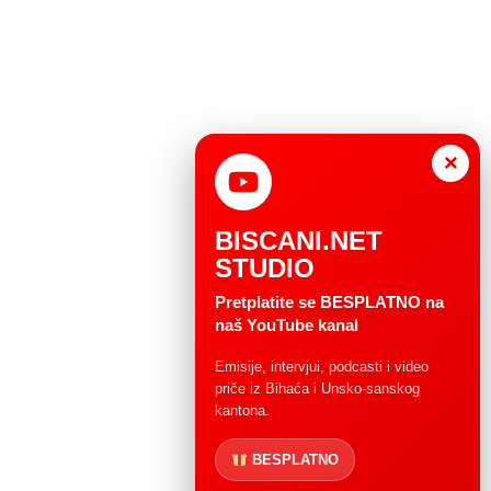
×
BISCANI.NET
STUDIO
Pretplatite se BESPLATNO na
naš YouTube kanal
Emisije, intervjui, podcasti i video
priče iz Bihaća i Unsko-sanskog
kantona.
BESPLATNO