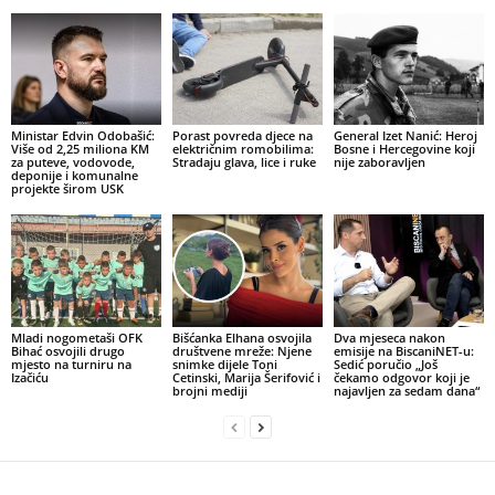
Ministar Edvin Odobašić:
Porast povreda djece na
General Izet Nanić: Heroj
Više od 2,25 miliona KM
električnim romobilima:
Bosne i Hercegovine koji
za puteve, vodovode,
Stradaju glava, lice i ruke
nije zaboravljen
deponije i komunalne
projekte širom USK
Mladi nogometaši OFK
Bišćanka Elhana osvojila
Dva mjeseca nakon
Bihać osvojili drugo
društvene mreže: Njene
emisije na BiscaniNET-u:
mjesto na turniru na
snimke dijele Toni
Sedić poručio „Još
Izačiću
Cetinski, Marija Šerifović i
čekamo odgovor koji je
brojni mediji
najavljen za sedam dana“