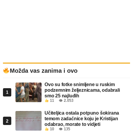
Možda vas zanima i ovo
Ovo su fotke snimljene u ruskim
podzemnim željeznicama, odabrali
1
smo 25 najluđih
11
👁 2.053
Učiteljica ostala potpuno šokirana
temom zadaćnice koju je Kristijan
2
odabrao, morate to vidjeti
10
👁 135