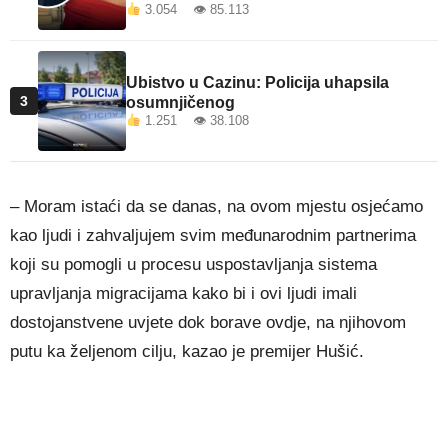
3.054 👁 85.113
Ubistvo u Cazinu: Policija uhapsila
3
osumnjičenog
1.251 👁 38.108
– Moram istaći da se danas, na ovom mjestu osjećamo
kao ljudi i zahvaljujem svim međunarodnim partnerima
koji su pomogli u procesu uspostavljanja sistema
upravljanja migracijama kako bi i ovi ljudi imali
dostojanstvene uvjete dok borave ovdje, na njihovom
putu ka željenom cilju, kazao je premijer Hušić.