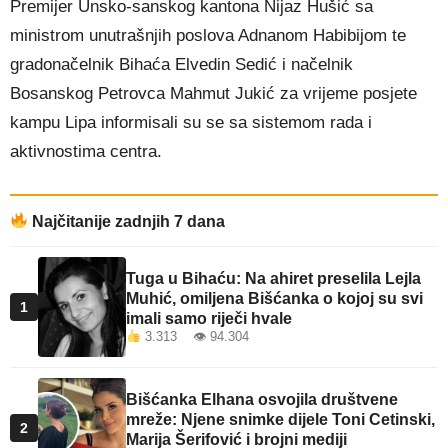
Premijer Unsko-sanskog kantona Nijaz Hušić sa
ministrom unutrašnjih poslova Adnanom Habibijom te
gradonačelnik Bihaća Elvedin Sedić i načelnik
Bosanskog Petrovca Mahmut Jukić za vrijeme posjete
kampu Lipa informisali su se sa sistemom rada i
aktivnostima centra.
Najčitanije zadnjih 7 dana
Tuga u Bihaću: Na ahiret preselila Lejla
Muhić, omiljena Bišćanka o kojoj su svi
1
imali samo riječi hvale
3.313 👁 94.304
Bišćanka Elhana osvojila društvene
mreže: Njene snimke dijele Toni Cetinski,
2
Marija Šerifović i brojni mediji