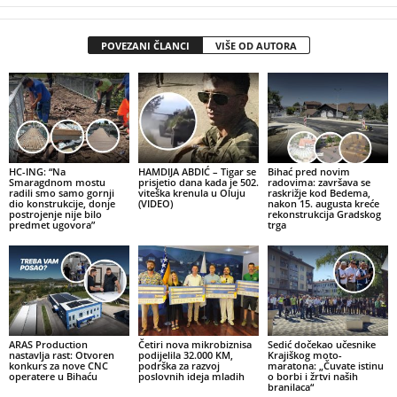
POVEZANI ČLANCI
VIŠE OD AUTORA
HC-ING: “Na
HAMDIJA ABDIĆ – Tigar se
Bihać pred novim
Smaragdnom mostu
prisjetio dana kada je 502.
radovima: završava se
radili smo samo gornji
viteška krenula u Oluju
raskrižje kod Bedema,
dio konstrukcije, donje
(VIDEO)
nakon 15. augusta kreće
postrojenje nije bilo
rekonstrukcija Gradskog
predmet ugovora”
trga
ARAS Production
Četiri nova mikrobiznisa
Sedić dočekao učesnike
nastavlja rast: Otvoren
podijelila 32.000 KM,
Krajiškog moto-
konkurs za nove CNC
podrška za razvoj
maratona: „Čuvate istinu
operatere u Bihaću
poslovnih ideja mladih
o borbi i žrtvi naših
branilaca“