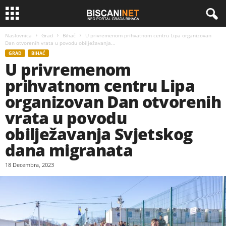
Naslovnica
Grad
Bihać
U privremenom prihvatnom centru Lipa organizovan
Dan otvorenih vrata u povodu obilježavanja...
GRAD
BIHAĆ
U privremenom
prihvatnom centru Lipa
organizovan Dan otvorenih
vrata u povodu
obilježavanja Svjetskog
dana migranata
18 Decembra, 2023