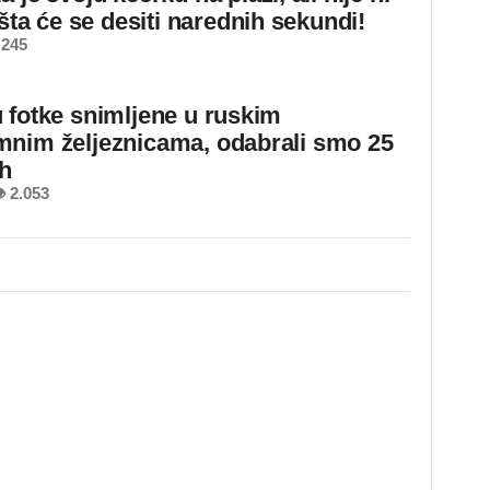
 šta će se desiti narednih sekundi!
 245
 fotke snimljene u ruskim
nim željeznicama, odabrali smo 25
ih
 2.053