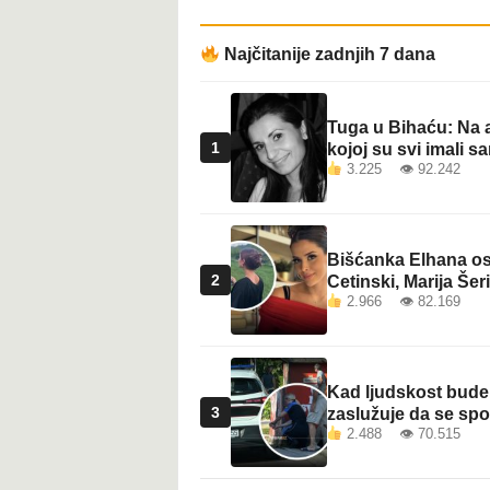
t
Najčitanije zadnjih 7 dana
Tuga u Bihaću: Na a
1
kojoj su svi imali sa
3.225 👁 92.242
Bišćanka Elhana osv
2
Cetinski, Marija Šeri
2.966 👁 82.169
Kad ljudskost bude 
3
zaslužuje da se sp
2.488 👁 70.515