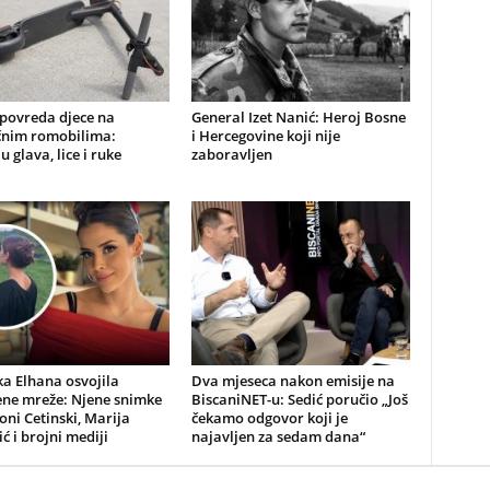
 povreda djece na
General Izet Nanić: Heroj Bosne
ičnim romobilima:
i Hercegovine koji nije
u glava, lice i ruke
zaboravljen
a Elhana osvojila
Dva mjeseca nakon emisije na
ene mreže: Njene snimke
BiscaniNET-u: Sedić poručio „Još
Toni Cetinski, Marija
čekamo odgovor koji je
ić i brojni mediji
najavljen za sedam dana“