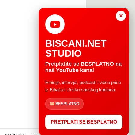
×
BISCANI.NET
STUDIO
Pretplatite se BESPLATNO na
naš YouTube kanal
Emisije, intervjui, podcasti i video priče
iz Bihaća i Unsko-sanskog kantona.
BESPLATNO
PRETPLATI SE BESPLATNO