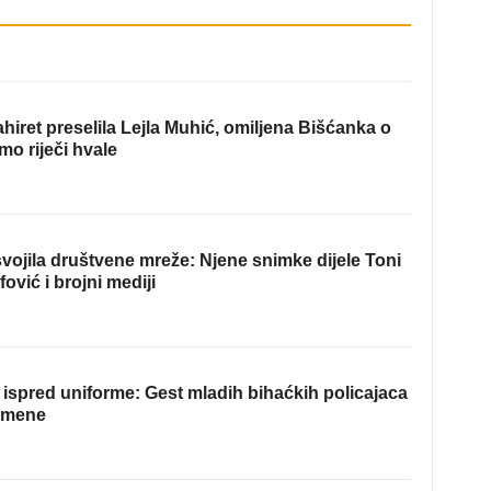
hiret preselila Lejla Muhić, omiljena Bišćanka o
mo riječi hvale
ojila društvene mreže: Njene snimke dijele Toni
fović i brojni mediji
ispred uniforme: Gest mladih bihaćkih policajaca
omene