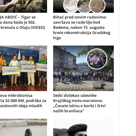
A ABDIĆ – Tigar se
Bihać pred novim radovima:
io dana kada je 502.
završava se raskrižje kod
 krenula u Oluju (VIDEO)
Bedema, nakon 15. augusta
kreće rekonstrukcija Gradskog
trga
nova mikrobiznisa
Sedić dočekao učesnike
ila 32.000 KM, podrška za
Krajiškog moto-maratona:
poslovnih ideja mladih
„Čuvate istinu o borbi i žrtvi
naših branilaca“