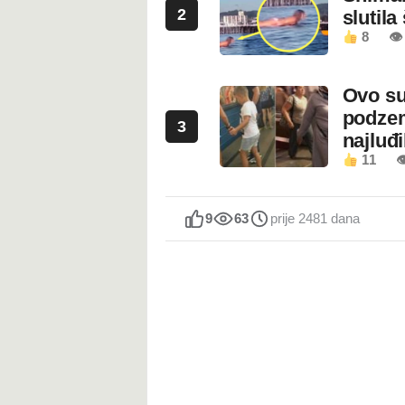
2
slutila
8
👁
Ovo su
podzem
3
najluđ
11

9
63
prije 2481 dana