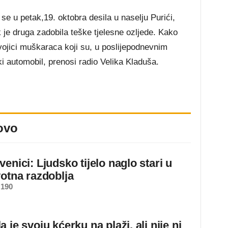
se u petak,19. oktobra desila u naselju Purići,
 je druga zadobila teške tjelesne ozljede. Kako
ojici muškaraca koji su, u poslijepodnevnim
ki automobil, prenosi radio Velika Kladuša.
ovo
enici: Ljudsko tijelo naglo stari u
votna razdoblja
 190
 je svoju kćerku na plaži, ali nije ni