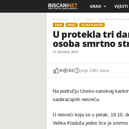
GRAD
VIJESTI
B
i
Naslovnica
Grad
Bihać
U protekla tri dana 2
GRAD
BIHAĆ
VELIKA KLADUŠA
U protekla tri d
s
osoba smrtno str
c
21 Oktobra, 2019
a
n
9
63
prije 2481 dana
i
Na području Unsko-sanskog kantona 
.
saobraćajnih nesreća.
n
U nesreći koja se u petak, 19.10. d
e
Velika Kladuša jedno lice je smrtno 