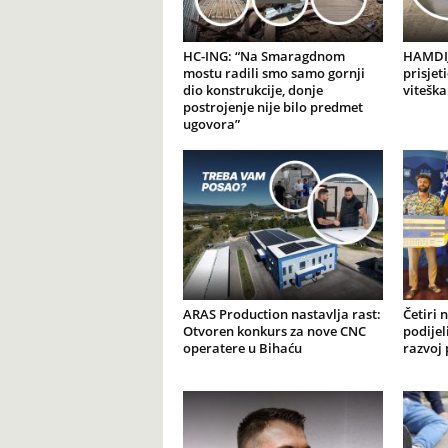
HC-ING: “Na Smaragdnom
HAMDIJ
mostu radili smo samo gornji
prisjet
dio konstrukcije, donje
viteška
postrojenje nije bilo predmet
ugovora”
ARAS Production nastavlja rast:
Četiri 
Otvoren konkurs za nove CNC
podijel
operatere u Bihaću
razvoj 