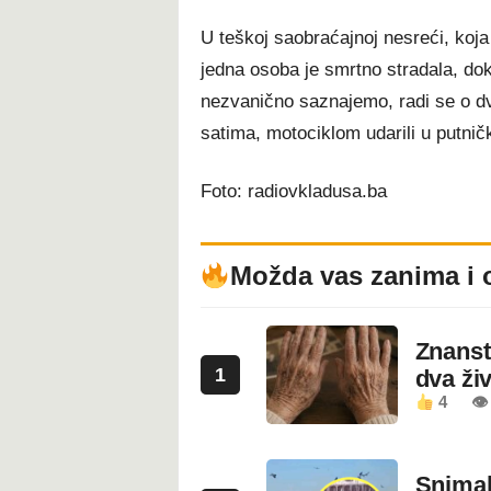
U teškoj saobraćajnoj nesreći, koja 
jedna osoba je smrtno stradala, dok
nezvanično saznajemo, radi se o dv
satima, motociklom udarili u putnič
Foto: radiovkladusa.ba
Možda vas zanima i 
Znanstv
1
dva ži
4
👁
Snimala