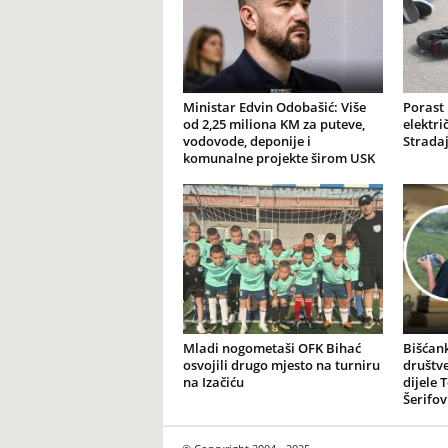
Ministar Edvin Odobašić: Više
Porast
od 2,25 miliona KM za puteve,
elektr
vodovode, deponije i
Stradaj
komunalne projekte širom USK
Mladi nogometaši OFK Bihać
Bišćank
osvojili drugo mjesto na turniru
društv
na Izačiću
dijele 
Šerifov