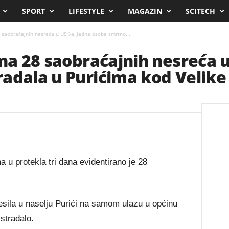
SPORT
LIFESTYLE
MAGAZIN
SCITECH
8 saobraćajnih nesreća u USK-a, jedna osoba smrtno...
ana 28 saobraćajnih nesreća 
adala u Purićima kod Velike
u protekla tri dana evidentirano je 28
esila u naselju Purići na samom ulazu u općinu
stradalo.