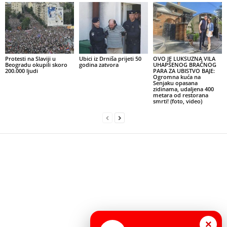
Protesti na Slaviji u
Ubici iz Drniša prijeti 50
OVO JE LUKSUZNA VILA
Beogradu okupili skoro
godina zatvora
UHAPŠENOG BRAČNOG
200.000 ljudi
PARA ZA UBISTVO BAJE:
Ogromna kuća na
Senjaku opasana
zidinama, udaljena 400
metara od restorana
smrti! (foto, video)
×