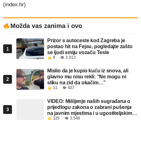
(index.hr)
Možda vas zanima i ovo
Prizor s autoceste kod Zagreba je
postao hit na Fejsu, pogledajte zašto
1
se ljudi smiju vozaču Tesle
9
👁 2.013
Mislio da je kupio kuću iz snova, ali
glavno mu nisu rekli: “Ne mogu ni
2
sliku na zid da okačim…”
11
👁 427
VIDEO: Mišljenje naših sugrađana o
prijedlogu zakona o zabrani pušenja
3
na javnim mjestima i u ugostiteljskim
125
👁 3.548
objektima u FBiH