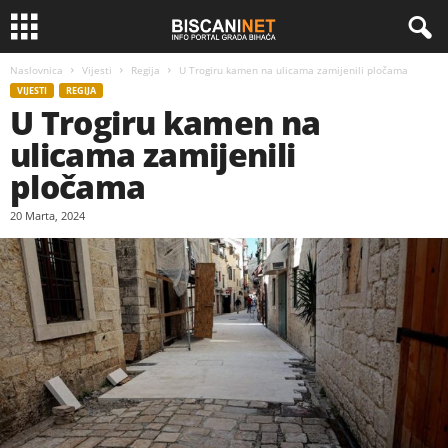
Naslovnica
Vijesti
Regija
U Trogiru kamen na ulicama zamijenili pločama
VIJESTI
REGIJA
U Trogiru kamen na
ulicama zamijenili
pločama
20 Marta, 2024