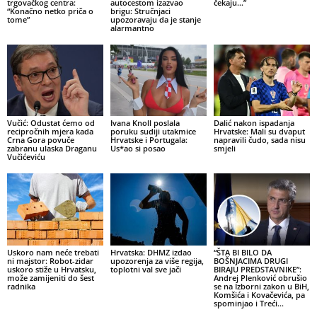
trgovačkog centra:
autocestom izazvao
čekaju…”
“Konačno netko priča o
brigu: Stručnjaci
tome”
upozoravaju da je stanje
alarmantno
Vučić: Odustat ćemo od
Ivana Knoll poslala
Dalić nakon ispadanja
recipročnih mjera kada
poruku sudiji utakmice
Hrvatske: Mali su dvaput
Crna Gora povuče
Hrvatske i Portugala:
napravili čudo, sada nisu
zabranu ulaska Draganu
Us*ao si posao
smjeli
Vučićeviću
Uskoro nam neće trebati
Hrvatska: DHMZ izdao
“ŠTA BI BILO DA
ni majstor: Robot-zidar
upozorenja za više regija,
BOŠNJACIMA DRUGI
uskoro stiže u Hrvatsku,
toplotni val sve jači
BIRAJU PREDSTAVNIKE”:
može zamijeniti do šest
Andrej Plenković obrušio
radnika
se na Izborni zakon u BiH,
Komšića i Kovačevića, pa
spominjao i Treći...