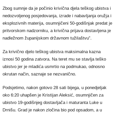
Zbog sumnje da je počinio krivična djela teškog ubistva i
nedozvoljenog posjedovanja, izrade i nabavljanja oružja i
eksplozivnih materija, osumnjičeni 50-godišnjak predat je
pritvorskom nadzorniku, a krivična prijava dostavljena je
nadležnom županijskom državnom tužilaštvu”.
Za krivično djelo teškog ubistva maksimalna kazna
iznosi 50 godina zatvora. Na teret mu se stavlja teško
ubistvo jer je mladića usmrtio na podmukao, odnosno
okrutan način, saznaje se nezvanično.
Podsjetimo, nakon gotovo 28 sati bijega, u ponedjeljak
oko 6:20 uhapšen je Kristijan Aleksić, osumnjičen za
ubistvo 19-godišnjeg dostavljača i maturanta Luke u
Drnišu. Grad je nakon zločina bio pod opsadom, a u