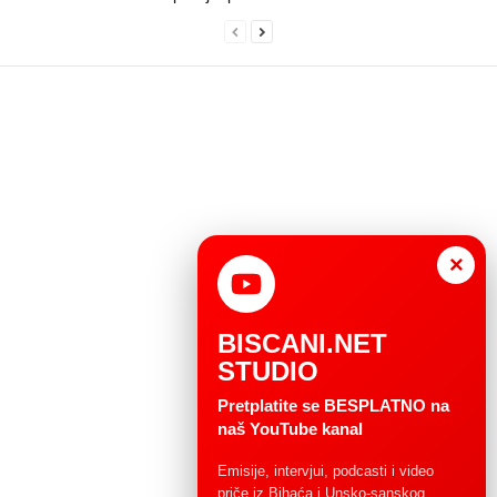
×
BISCANI.NET
STUDIO
Pretplatite se BESPLATNO na
naš YouTube kanal
Emisije, intervjui, podcasti i video
priče iz Bihaća i Unsko-sanskog