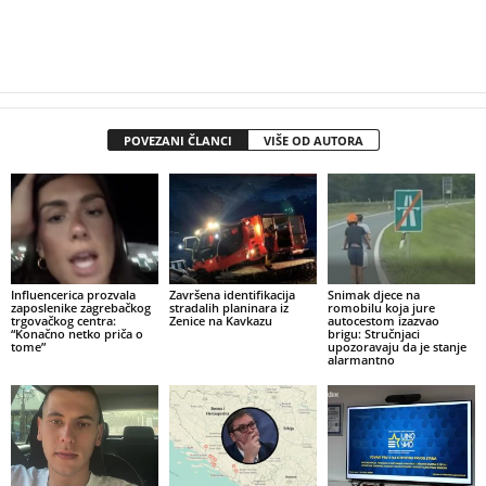
POVEZANI ČLANCI
VIŠE OD AUTORA
Influencerica prozvala
Završena identifikacija
Snimak djece na
zaposlenike zagrebačkog
stradalih planinara iz
romobilu koja jure
trgovačkog centra:
Zenice na Kavkazu
autocestom izazvao
“Konačno netko priča o
brigu: Stručnjaci
tome”
upozoravaju da je stanje
alarmantno