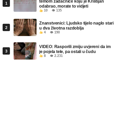
temom zadaćnice koju je Kristijan
1
odabrao, morate to vidjeti
10
👁 135
Znanstvenici: Ljudsko tijelo naglo stari
2
u dva životna razdoblja
4
👁 190
VIDEO: Rasporili zmiju uvjereni da im
3
je pojela tele, pa ostali u čudu
8
👁 2.231