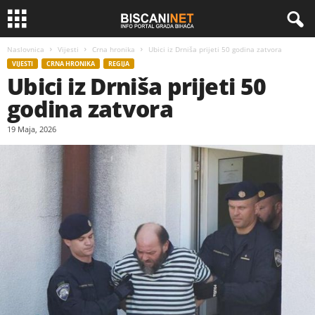
Naslovnica
Vijesti
Crna hronika
Ubici iz Drniša prijeti 50 godina zatvora
VIJESTI
CRNA HRONIKA
REGIJA
Ubici iz Drniša prijeti 50
godina zatvora
19 Maja, 2026