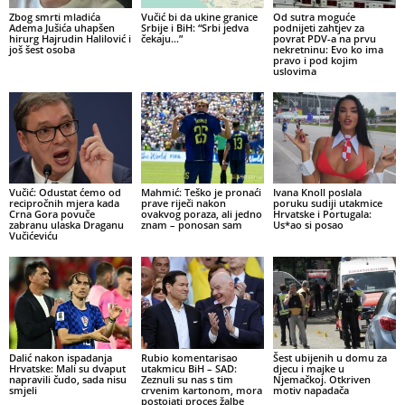
Zbog smrti mladića
Vučić bi da ukine granice
Od sutra moguće
Adema Jušića uhapšen
Srbije i BiH: “Srbi jedva
podnijeti zahtjev za
hirurg Hajrudin Halilović i
čekaju…”
povrat PDV-a na prvu
još šest osoba
nekretninu: Evo ko ima
pravo i pod kojim
uslovima
Vučić: Odustat ćemo od
Mahmić: Teško je pronaći
Ivana Knoll poslala
recipročnih mjera kada
prave riječi nakon
poruku sudiji utakmice
Crna Gora povuče
ovakvog poraza, ali jedno
Hrvatske i Portugala:
zabranu ulaska Draganu
znam – ponosan sam
Us*ao si posao
Vučićeviću
Dalić nakon ispadanja
Rubio komentarisao
Šest ubijenih u domu za
Hrvatske: Mali su dvaput
utakmicu BiH – SAD:
djecu i majke u
napravili čudo, sada nisu
Zeznuli su nas s tim
Njemačkoj. Otkriven
smjeli
crvenim kartonom, mora
motiv napadača
postojati proces žalbe