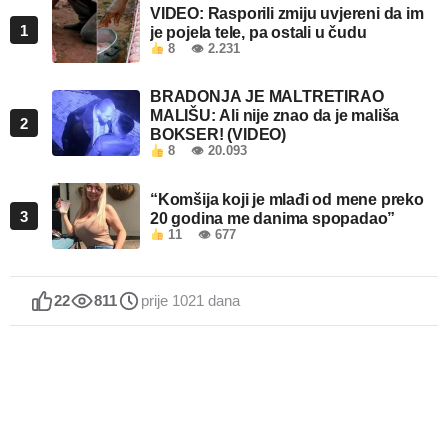
VIDEO: Rasporili zmiju uvjereni da im
1
je pojela tele, pa ostali u čudu
8
👁 2.231
BRADONJA JE MALTRETIRAO
MALIŠU: Ali nije znao da je mališa
2
BOKSER! (VIDEO)
8
👁 20.093
“Komšija koji je mlađi od mene preko
3
20 godina me danima spopadao”
11
👁 677
22
811
prije 1021 dana