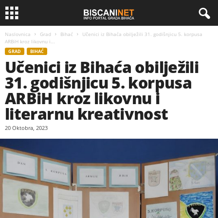
Naslovnica
Grad
Bihać
Učenici iz Bihaća obilježili 31. godišnjicu 5. korpusa
ARBiH kroz likovnu i...
GRAD
BIHAĆ
Učenici iz Bihaća obilježili
31. godišnjicu 5. korpusa
ARBiH kroz likovnu i
literarnu kreativnost
20 Oktobra, 2023