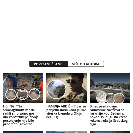
POVEZANI ČLANCI
VIŠE OD AUTORA
HC-ING: “Na
HAMDIJA ABDIĆ – Tigar se
Bihać pred novim
Smaragdnom mostu
prisjetio dana kada je 502.
radovima: završava se
radili smo samo gornji
viteška krenula u Oluju
raskrižje kod Bedema,
dio konstrukcije, donje
(VIDEO)
nakon 15. augusta kreće
postrojenje nije bilo
rekonstrukcija Gradskog
predmet ugovora”
trga