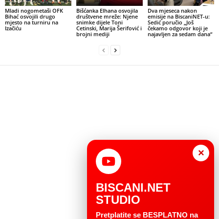
Mladi nogometaši OFK
Bišćanka Elhana osvojila
Dva mjeseca nakon
Bihać osvojili drugo
društvene mreže: Njene
emisije na BiscaniNET-u:
mjesto na turniru na
snimke dijele Toni
Sedić poručio „Još
Izačiću
Cetinski, Marija Šerifović i
čekamo odgovor koji je
brojni mediji
najavljen za sedam dana“
×
BISCANI.NET
STUDIO
Pretplatite se BESPLATNO na