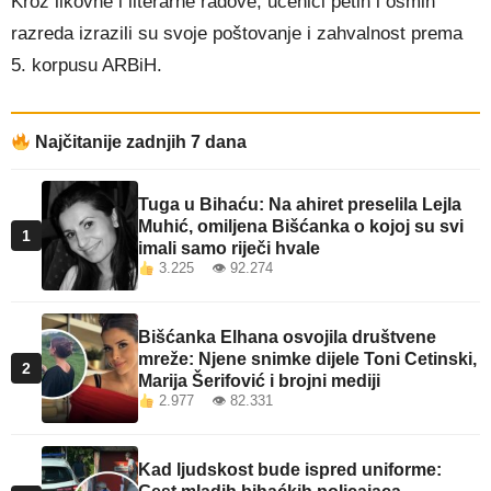
Kroz likovne i literarne radove, učenici petih i osmih
razreda izrazili su svoje poštovanje i zahvalnost prema
5. korpusu ARBiH.
Najčitanije zadnjih 7 dana
Tuga u Bihaću: Na ahiret preselila Lejla
Muhić, omiljena Bišćanka o kojoj su svi
1
imali samo riječi hvale
3.225 👁 92.274
Bišćanka Elhana osvojila društvene
mreže: Njene snimke dijele Toni Cetinski,
2
Marija Šerifović i brojni mediji
2.977 👁 82.331
Kad ljudskost bude ispred uniforme: