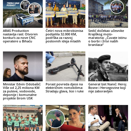
ARAS Production
Četiri nova mikrobiznisa
Sedić dočekao učesnike
nastavlja rast: Otvoren
podijelila 32.000 KM,
Krajiškog moto-
konkurs za nove CNC
podrška za razvoj
maratona: „Čuvate istinu
operatere u Bihaću
poslovnih ideja mladih
o borbi i žrtvi naših
branilaca“
Ministar Edvin Odobašić:
Porast povreda djece na
General Izet Nanić: Heroj
Više od 2,25 miliona KM
električnim romobilima:
Bosne i Hercegovine koji
za puteve, vodovode,
Stradaju glava, lice i ruke
nije zaboravljen
deponije i komunalne
projekte širom USK