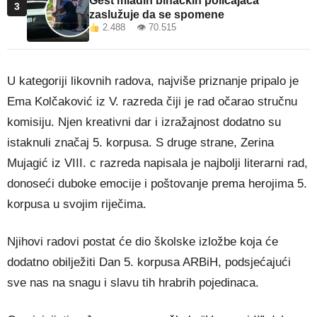
Gest mladih bihaćkih policajaca
3
zaslužuje da se spomene
2.488 👁 70.515
U kategoriji likovnih radova, najviše priznanje pripalo je
Ema Kolčaković iz V. razreda čiji je rad očarao stručnu
komisiju. Njen kreativni dar i izražajnost dodatno su
istaknuli značaj 5. korpusa. S druge strane, Zerina
Mujagić iz VIII. c razreda napisala je najbolji literarni rad,
donoseći duboke emocije i poštovanje prema herojima 5.
korpusa u svojim riječima.
Njihovi radovi postat će dio školske izložbe koja će
dodatno obilježiti Dan 5. korpusa ARBiH, podsjećajući
sve nas na snagu i slavu tih hrabrih pojedinaca.