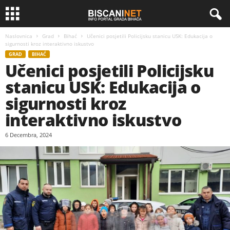
Naslovnica
Grad
Bihać
Učenici posjetili Policijsku stanicu USK: Edukacija o
sigurnosti kroz interaktivno iskustvo
GRAD
BIHAĆ
Učenici posjetili Policijsku
stanicu USK: Edukacija o
sigurnosti kroz
interaktivno iskustvo
6 Decembra, 2024