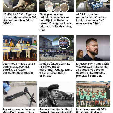
HAMDIJA ABDIĆ – Tigar se
Bihać pred novim
ARAS Production
prisjetio dana kada je 502.
radovima: završava se
nastavlja rast: Otvoren
viteška krenula u Oluju
raskrižje kod Bedema,
konkurs za nove CNC
(VIDEO)
nakon 15. augusta kreće
operatere u Bihaću
rekonstrukcija Gradskog
trga
Četiri nova mikrobiznisa
Sedić dočekao učesnike
Ministar Edvin Odobašić:
podijelila 32.000 KM,
Krajiškog moto-
Više od 2,25 miliona KM
podrška za razvoj
maratona: „Čuvate istinu
za puteve, vodovode,
poslovnih ideja mladih
o borbi i žrtvi naših
deponije i komunalne
branilaca“
projekte širom USK
Porast povreda djece na
General Izet Nanić: Heroj
Mladi nogometaši OFK
električnim romobilima:
Bosne i Hercegovine koji
Bihać osvojili drugo