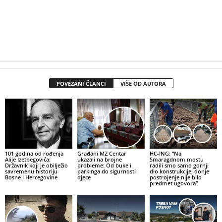
POVEZANI ČLANCI
VIŠE OD AUTORA
101 godina od rođenja
Građani MZ Centar
HC-ING: “Na
Alije Izetbegovića:
ukazali na brojne
Smaragdnom mostu
Državnik koji je obilježio
probleme: Od buke i
radili smo samo gornji
savremenu historiju
parkinga do sigurnosti
dio konstrukcije, donje
Bosne i Hercegovine
djece
postrojenje nije bilo
predmet ugovora”