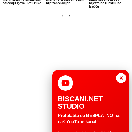
Stradaju glava, lice i ruke
nije zaboravljen
mjesto na turniru na
Izačiću
×
BISCANI.NET
STUDIO
Pretplatite se BESPLATNO na
naš YouTube kanal