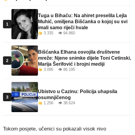
Tuga u Bihaću: Na ahiret preselila Lejla
Muhić, omiljena Bišćanka o kojoj su svi
1
imali samo riječi hvale
3.335 👁 94.860
Bišćanka Elhana osvojila društvene
mreže: Njene snimke dijele Toni Cetinski,
2
Marija Šerifović i brojni mediji
3.095 👁 86.195
Ubistvo u Cazinu: Policija uhapsila
3
osumnjičenog
1.256 👁 38.624
Tokom posjete, učenici su pokazali visok nivo