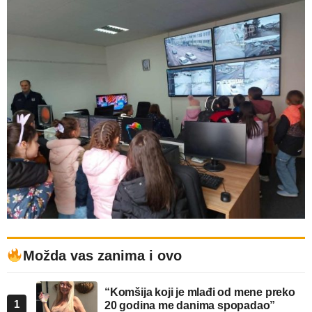
Možda vas zanima i ovo
“Komšija koji je mlađi od mene preko
1
20 godina me danima spopadao”