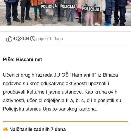
4
104
prije 610 dana
Piše: Biscani.net
Učenici drugih razreda JU OŠ “Harmani II” iz Bihaća
nedavno su kroz edukativne aktivnosti upoznali i
proučavali kulturne i javne ustanove. Kao kruna ovih
aktivnosti, učenici odjeljenja II a, b, c, d i e posjetili su
Policijsku stanicu Unsko-sanskog kantona.
Najčitanije zadnjih 7 dana