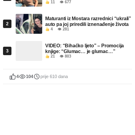
11
👁 677
Maturanti iz Mostara razrednici “ukrali”
2
auto pa joj priredili iznenađenje života
4
👁 281
VIDEO: “Bihaćko ljeto” – Promocija
3
knjige: “Glumac… je glumac…”
21
👁 803
4
104
prije 610 dana