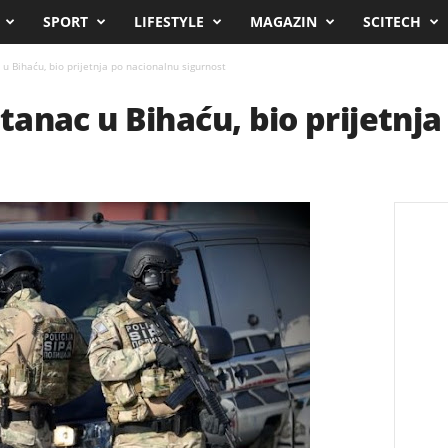
SPORT
LIFESTYLE
MAGAZIN
SCITECH
u Bihaću, bio prijetnja po nacionalnu sigurnost
anac u Bihaću, bio prijetnja