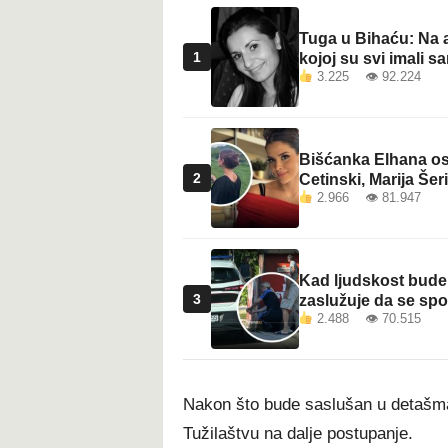
Tuga u Bihaću: Na a
1
kojoj su svi imali sa
3.225 👁 92.224
Bišćanka Elhana osv
2
Cetinski, Marija Šeri
2.966 👁 81.947
Kad ljudskost bude 
3
zaslužuje da se sp
2.488 👁 70.515
Nakon što bude saslušan u detašma
Tužilaštvu na dalje postupanje.