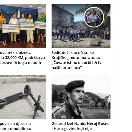
nova mikrobiznisa
Sedić dočekao učesnike
ila 32.000 KM, podrška za
Krajiškog moto-maratona:
poslovnih ideja mladih
„Čuvate istinu o borbi i žrtvi
naših branilaca“
 povreda djece na
General Izet Nanić: Heroj Bosne
ičnim romobilima:
i Hercegovine koji nije