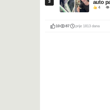
3
auto pa
4
👁
10
87
prije 1813 dana