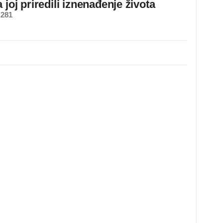
 joj priredili iznenađenje života
 281