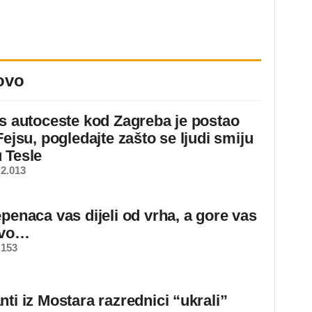
ovo
 s autoceste kod Zagreba je postao
Fejsu, pogledajte zašto se ljudi smiju
 Tesle
2.013
epenaca vas dijeli od vrha, a gore vas
ovo…
 153
ti iz Mostara razrednici “ukrali”