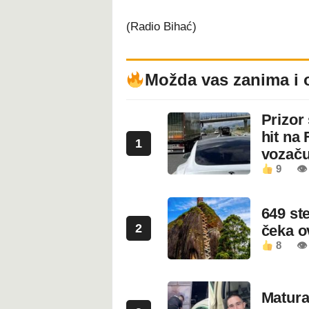
(Radio Bihać)
Možda vas zanima i 
Prizor
hit na 
1
vozaču
9
👁 
649 st
2
čeka 
8
👁
Maturan