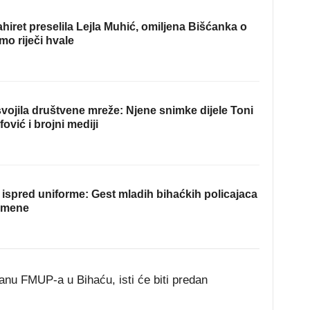
hiret preselila Lejla Muhić, omiljena Bišćanka o
mo riječi hvale
ojila društvene mreže: Njene snimke dijele Toni
fović i brojni mediji
ispred uniforme: Gest mladih bihaćkih policajaca
omene
nu FMUP-a u Bihaću, isti će biti predan