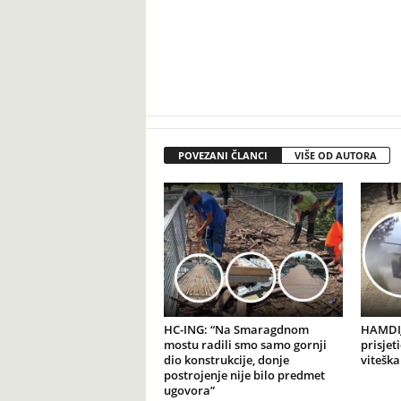
POVEZANI ČLANCI
VIŠE OD AUTORA
HC-ING: “Na Smaragdnom
HAMDIJ
mostu radili smo samo gornji
prisjet
dio konstrukcije, donje
viteška
postrojenje nije bilo predmet
ugovora”