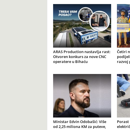
ARAS Production nastavlja rast:
Četiri 
Otvoren konkurs za nove CNC
podijel
operatere u Bihaću
razvoj 
Ministar Edvin Odobašić: Više
Porast
od 2,25 miliona KM za puteve,
elektr