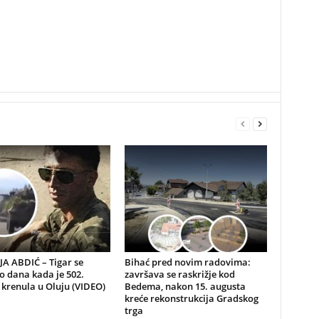
A ABDIĆ – Tigar se
Bihać pred novim radovima:
io dana kada je 502.
završava se raskrižje kod
 krenula u Oluju (VIDEO)
Bedema, nakon 15. augusta
kreće rekonstrukcija Gradskog
trga