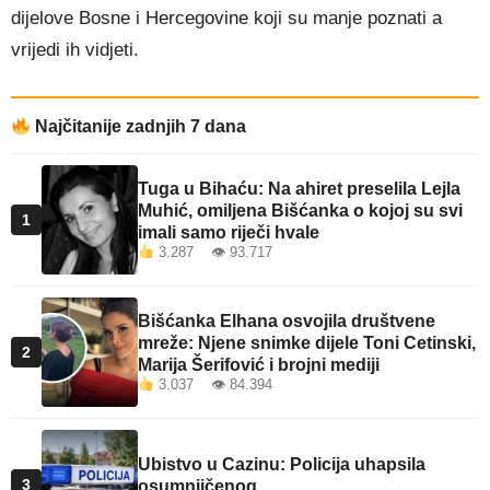
dijelove Bosne i Hercegovine koji su manje poznati a
vrijedi ih vidjeti.
Najčitanije zadnjih 7 dana
Tuga u Bihaću: Na ahiret preselila Lejla
Muhić, omiljena Bišćanka o kojoj su svi
1
imali samo riječi hvale
3.287 👁 93.717
Bišćanka Elhana osvojila društvene
mreže: Njene snimke dijele Toni Cetinski,
2
Marija Šerifović i brojni mediji
3.037 👁 84.394
Ubistvo u Cazinu: Policija uhapsila
3
osumnjičenog