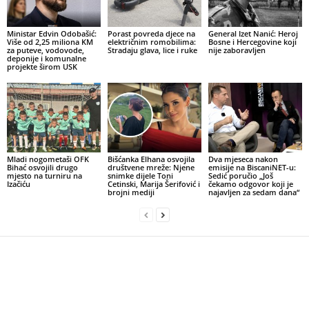
Ministar Edvin Odobašić:
Porast povreda djece na
General Izet Nanić: Heroj
Više od 2,25 miliona KM
električnim romobilima:
Bosne i Hercegovine koji
za puteve, vodovode,
Stradaju glava, lice i ruke
nije zaboravljen
deponije i komunalne
projekte širom USK
Mladi nogometaši OFK
Bišćanka Elhana osvojila
Dva mjeseca nakon
Bihać osvojili drugo
društvene mreže: Njene
emisije na BiscaniNET-u:
mjesto na turniru na
snimke dijele Toni
Sedić poručio „Još
Izačiću
Cetinski, Marija Šerifović i
čekamo odgovor koji je
brojni mediji
najavljen za sedam dana“