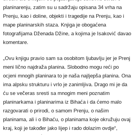
planinarenju, zatim su u sadržaju opisana 34 vrha na
Prenju, kao i doline, objekti i tragedije na Prenju, kao i
mape planinarskih staza. Knjiga je obogaćena
fotografijama Dženada Džine, a kojima je Isaković davao
komentare.
„Ovu knjigu pravio sam sa osobitom ljubavlju jer je Prenj
meni lično najdraža planina. Slobodno mogu reći po
ocjeni mnogih planinara to je naša najljepša planina. Ona
ima alpsku strukturu i vrlo je zanimljiva. Drago mi je da
ću se večeras sresti sa mnogim meni poznatim
planinarkama i planinarima iz Bihaća i da ćemo malo
razgovarati o prirodi, o samom Prenju, o našim
planinama, ali i o Bihaću, o planinama koje okružuju ovaj
kraj, koji je također jako lijep i rado dolazim ovdje“,