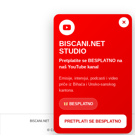
×
BISCANI.NET
STUDIO
Pretplatite se BESPLATNO na
naš YouTube kanal
Emisije, intervjui, podcasti i video
priče iz Bihaća i Unsko-sanskog
kantona.
BESPLATNO
BISCANI.NET
Impressum
Uvjeti korištenja
PRETPLATI SE BESPLATNO
© Copryright 2004 - 2025.