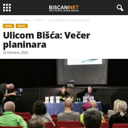
Naslovnica
Grad
Bihać
Ulicom Bišća: Večer planinara
GRAD
BIHAĆ
Ulicom Bišća: Večer
planinara
29 Oktobra, 2023