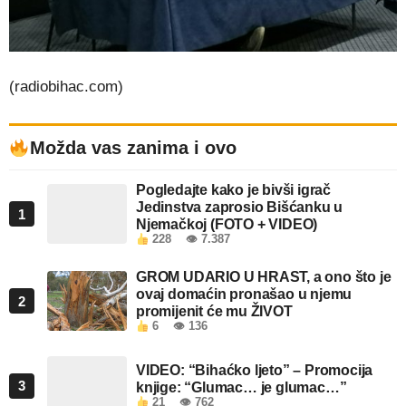
(radiobihac.com)
Možda vas zanima i ovo
Pogledajte kako je bivši igrač
Jedinstva zaprosio Bišćanku u
1
Njemačkoj (FOTO + VIDEO)
228
👁 7.387
GROM UDARIO U HRAST, a ono što je
ovaj domaćin pronašao u njemu
2
promijenit će mu ŽIVOT
6
👁 136
VIDEO: “Bihaćko ljeto” – Promocija
3
knjige: “Glumac… je glumac…”
21
👁 762