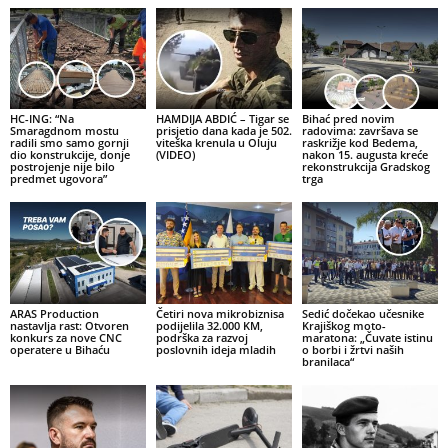
HC-ING: “Na
HAMDIJA ABDIĆ – Tigar se
Bihać pred novim
Smaragdnom mostu
prisjetio dana kada je 502.
radovima: završava se
radili smo samo gornji
viteška krenula u Oluju
raskrižje kod Bedema,
dio konstrukcije, donje
(VIDEO)
nakon 15. augusta kreće
postrojenje nije bilo
rekonstrukcija Gradskog
predmet ugovora”
trga
ARAS Production
Četiri nova mikrobiznisa
Sedić dočekao učesnike
nastavlja rast: Otvoren
podijelila 32.000 KM,
Krajiškog moto-
konkurs za nove CNC
podrška za razvoj
maratona: „Čuvate istinu
operatere u Bihaću
poslovnih ideja mladih
o borbi i žrtvi naših
branilaca“