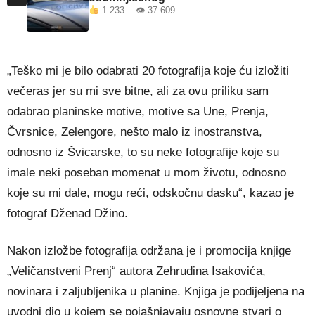
1.233 👁 37.609
„Teško mi je bilo odabrati 20 fotografija koje ću izložiti
večeras jer su mi sve bitne, ali za ovu priliku sam
odabrao planinske motive, motive sa Une, Prenja,
Čvrsnice, Zelengore, nešto malo iz inostranstva,
odnosno iz Švicarske, to su neke fotografije koje su
imale neki poseban momenat u mom životu, odnosno
koje su mi dale, mogu reći, odskočnu dasku“, kazao je
fotograf Dženad Džino.
Nakon izložbe fotografija održana je i promocija knjige
„Veličanstveni Prenj“ autora Zehrudina Isakovića,
novinara i zaljubljenika u planine. Knjiga je podijeljena na
uvodni dio u kojem se pojašnjavaju osnovne stvari o