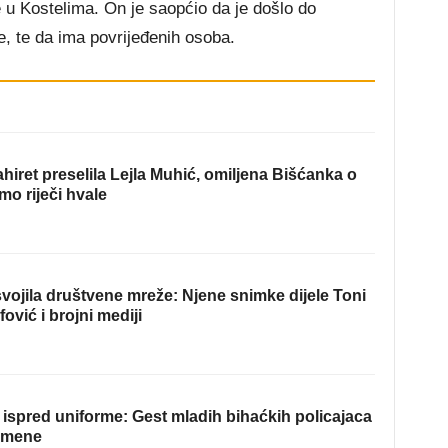
 u Kostelima. On je saopćio da je došlo do
, te da ima povrijeđenih osoba.
hiret preselila Lejla Muhić, omiljena Bišćanka o
mo riječi hvale
ojila društvene mreže: Njene snimke dijele Toni
fović i brojni mediji
ispred uniforme: Gest mladih bihaćkih policajaca
omene