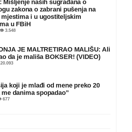
 Mišljenje naših sugrađana o
logu zakona o zabrani pušenja na
 mjestima i u ugostiteljskim
ima u FBiH
👁 3.548
NJA JE MALTRETIRAO MALIŠU: Ali
nao da je mališa BOKSER! (VIDEO)
20.093
ja koji je mlađi od mene preko 20
a me danima spopadao”
 677