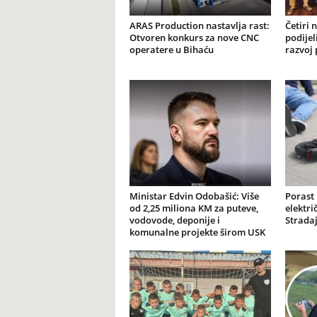
ARAS Production nastavlja rast:
Četiri 
Otvoren konkurs za nove CNC
podijel
operatere u Bihaću
razvoj 
Ministar Edvin Odobašić: Više
Porast
od 2,25 miliona KM za puteve,
elektr
vodovode, deponije i
Stradaj
komunalne projekte širom USK