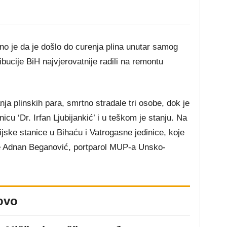
o je da je došlo do curenja plina unutar samog
ibucije BiH najvjerovatnije radili na remontu
ja plinskih para, smrtno stradale tri osobe, dok je
cu ‘Dr. Irfan Ljubijankić’ i u teškom je stanju. Na
ijske stanice u Bihaću i Vatrogasne jedinice, koje
 je Adnan Beganović, portparol MUP-a Unsko-
ovo