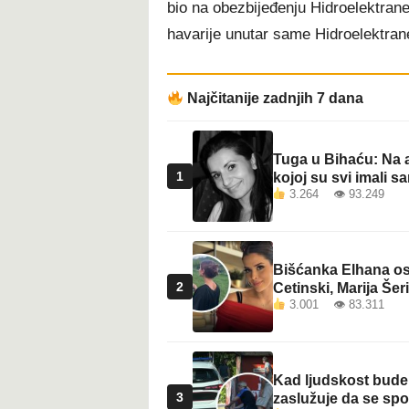
bio na obezbijeđenju Hidroelektrane
t
havarije unutar same Hidroelektrane
Najčitanije zadnjih 7 dana
Tuga u Bihaću: Na a
1
kojoj su svi imali sa
3.264 👁 93.249
Bišćanka Elhana osv
2
Cetinski, Marija Šeri
3.001 👁 83.311
Kad ljudskost bude 
3
zaslužuje da se sp