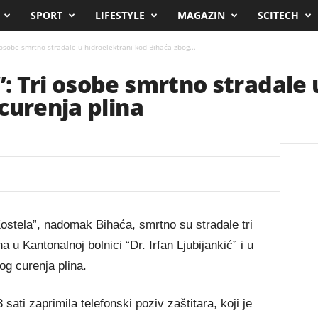
SPORT
LIFESTYLE
MAGAZIN
SCITECH
osobe smrtno stradale u hidroelektrani kod Bihaća zbog...
 Tri osobe smrtno stradale 
curenja plina
ostela”, nadomak Bihaća, smrtno su stradale tri
 u Kantonalnoj bolnici “Dr. Irfan Ljubijankić” i u
og curenja plina.
 sati zaprimila telefonski poziv zaštitara, koji je