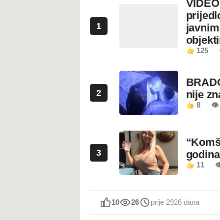
VIDEO:
prijed
1
javnim
objekt
125
BRADO
2
nije z
8
👁 
“Komši
3
godin
11

10
26
prije 2926 dana