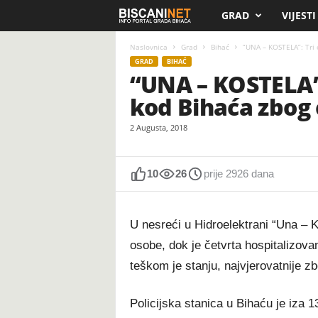
GRAD
VIJESTI
B
i
Naslovnica
Grad
Bihać
“UNA – KOSTELA”: Tri 
GRAD
BIHAĆ
“UNA – KOSTELA”:
s
kod Bihaća zbog 
c
2 Augusta, 2018
a
n
10
26
prije 2926 dana
i
U nesreći u Hidroelektrani “Una – K
.
osobe, dok je četvrta hospitalizovana
teškom je stanju, najvjerovatnije zb
n
e
Policijska stanica u Bihaću je iza 13