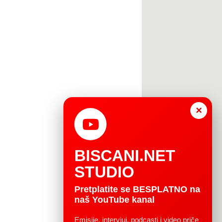
×
BISCANI.NET
STUDIO
Pretplatite se BESPLATNO na
naš YouTube kanal
Emisije, intervjui, podcasti i video priče