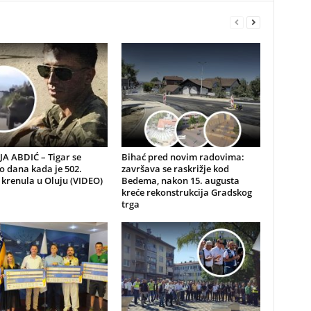
A ABDIĆ – Tigar se
Bihać pred novim radovima:
io dana kada je 502.
završava se raskrižje kod
 krenula u Oluju (VIDEO)
Bedema, nakon 15. augusta
kreće rekonstrukcija Gradskog
trga