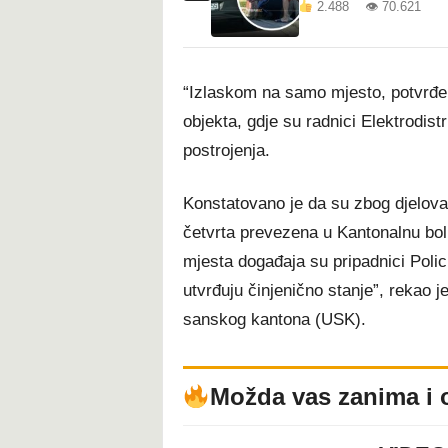
2.488 👁 70.621
“Izlaskom na samo mjesto, potvrđen
objekta, gdje su radnici Elektrodistr
postrojenja.
Konstatovano je da su zbog djelovan
četvrta prevezena u Kantonalnu bolni
mjesta događaja su pripadnici Polic
utvrđuju činjenično stanje”, rekao
sanskog kantona (USK).
Možda vas zanima i 