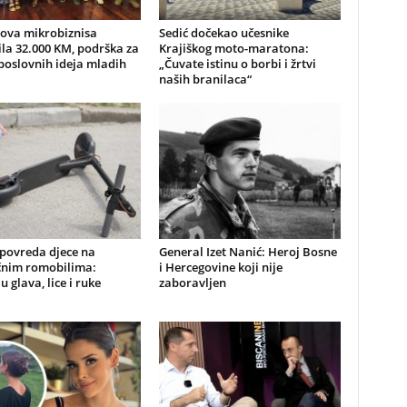
nova mikrobiznisa
Sedić dočekao učesnike
ila 32.000 KM, podrška za
Krajiškog moto-maratona:
poslovnih ideja mladih
„Čuvate istinu o borbi i žrtvi
naših branilaca“
 povreda djece na
General Izet Nanić: Heroj Bosne
ičnim romobilima:
i Hercegovine koji nije
u glava, lice i ruke
zaboravljen