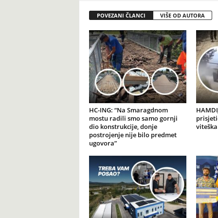
POVEZANI ČLANCI
VIŠE OD AUTORA
HC-ING: “Na Smaragdnom
HAMDIJ
mostu radili smo samo gornji
prisjet
dio konstrukcije, donje
viteška
postrojenje nije bilo predmet
ugovora”