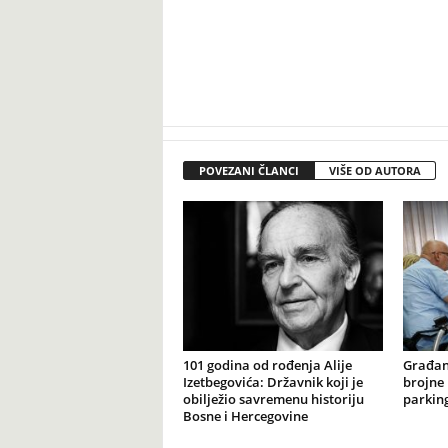
POVEZANI ČLANCI
VIŠE OD AUTORA
101 godina od rođenja Alije
Građan
Izetbegovića: Državnik koji je
brojne 
obilježio savremenu historiju
parking
Bosne i Hercegovine