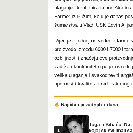
ulaganje i kontinuirana podrška inst
Farmer iz Bužim, koju je danas posj
šumarstva u Vladi USK Edvin Alijan
Riječ je o jednoj od vodećih farmi
proizvede između 6000 i 7000 litara 
ozbiljnosti i značaju ove proizvodn
zadržati kontinuitet u poljoprivredi
velika ulaganja i svakodnevni angaž
upornost i kvalitetan rad ipak mogu i
Najčitanije zadnjih 7 dana
Tuga u Bihaću: Na a
1
kojoj su svi imali sa