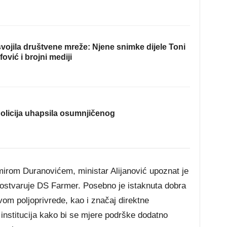
ojila društvene mreže: Njene snimke dijele Toni
fović i brojni mediji
olicija uhapsila osumnjičenog
rom Duranovićem, ministar Alijanović upoznat je
e ostvaruje DS Farmer. Posebno je istaknuta dobra
om poljoprivrede, kao i značaj direktne
institucija kako bi se mjere podrške dodatno