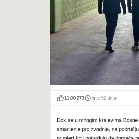
t
11
273
prije 92 dana
Dok se u mnogim krajevima Bosne i 
smanjenje proizvodnje, na području 
primjeri koji potvrđuju da domaća p