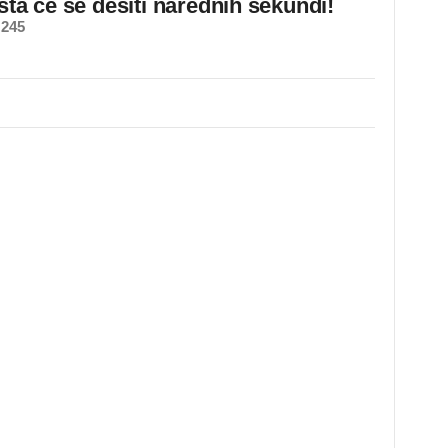
 šta će se desiti narednih sekundi!
 245