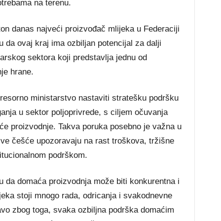
potrebama na terenu.
on danas najveći proizvođač mlijeka u Federaciji
da ovaj kraj ima ozbiljan potencijal za dalji
arskog sektora koji predstavlja jednu od
je hrane.
e resorno ministarstvo nastaviti stratešku podršku
ganja u sektor poljoprivrede, s ciljem očuvanja
aće proizvodnje. Takva poruka posebno je važna u
ve češće upozoravaju na rast troškova, tržišne
titucionalnom podrškom.
u da domaća proizvodnja može biti konkurentna i
mlijeka stoji mnogo rada, odricanja i svakodnevne
ravo zbog toga, svaka ozbiljna podrška domaćim