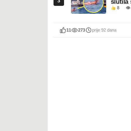
3
slutila
8
👁
11
273
prije 92 dana