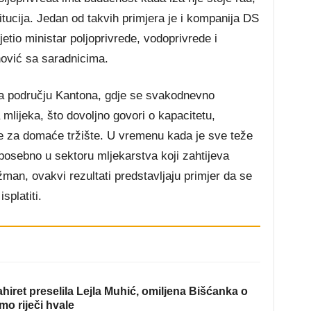
itucija. Jedan od takvih primjera je i kompanija DS
etio ministar poljoprivrede, vodoprivrede i
ović sa saradnicima.
 na području Kantona, gdje se svakodnevno
mlijeka, što dovoljno govori o kapacitetu,
je za domaće tržište. U vremenu kada je sve teže
, posebno u sektoru mljekarstva koji zahtijeva
man, ovakvi rezultati predstavljaju primjer da se
splatiti.
hiret preselila Lejla Muhić, omiljena Bišćanka o
mo riječi hvale