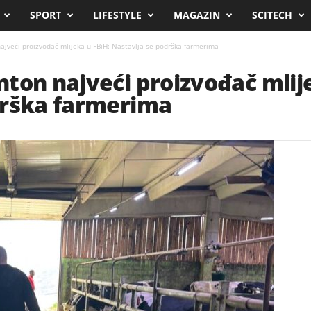
SPORT
LIFESTYLE
MAGAZIN
SCITECH
ajveći proizvođač mlijeka u FBiH: Nastavlja se podrška farmerima
ton najveći proizvođač mlije
drška farmerima