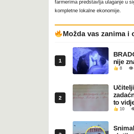
farmerima predstavlja ulaganje u s
kompletne lokalne ekonomije.
Možda vas zanima i 
BRADO
1
nije z
8
👁 
Učitel
zadaćn
2
to vidje
10

Snimala