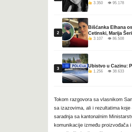
3.350 👁 95.178
Bišćanka Elhana osv
2
Cetinski, Marija Šeri
3.107 👁 86.508
Ubistvo u Cazinu: P
3
1.256 👁 38.633
Tokom razgovora sa vlasnikom Sami
sa izazovima, ali i rezultatima koj
saradnja sa kantonalnim Ministarstv
komunikacije između proizvođača i 