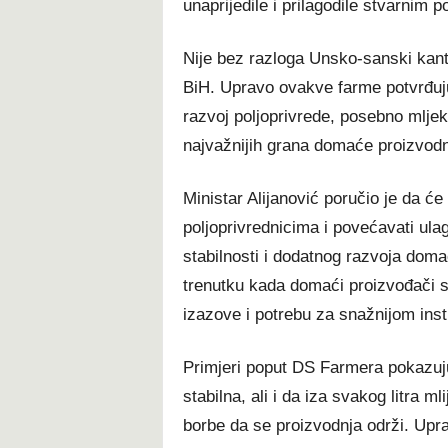
unaprijedile i prilagodile stvarnim 
Nije bez razloga Unsko-sanski kant
BiH. Upravo ovakve farme potvrđuju 
razvoj poljoprivrede, posebno mljek
najvažnijih grana domaće proizvodn
Ministar Alijanović poručio je da ć
poljoprivrednicima i povećavati ula
stabilnosti i dodatnog razvoja dom
trenutku kada domaći proizvođači s
izazove i potrebu za snažnijom ins
Primjeri poput DS Farmera pokazuj
stabilna, ali i da iza svakog litra 
borbe da se proizvodnja održi. Up