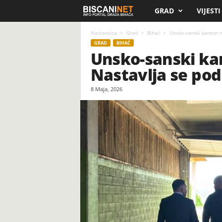
GRAD
VIJESTI
B
i
Naslovnica
Grad
Bihać
Unsko-sanski kanton n
GRAD
BIHAĆ
Unsko-sanski kan
s
Nastavlja se po
c
8 Maja, 2026
a
n
i
.
n
e