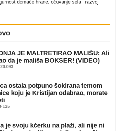
igurnost domaće hrane, očuvanje sela i razvoj
ovo
NJA JE MALTRETIRAO MALIŠU: Ali
nao da je mališa BOKSER! (VIDEO)
20.093
jica ostala potpuno šokirana temom
ice koju je Kristijan odabrao, morate
ti
 135
 je svoju kćerku na plaži, ali nije ni