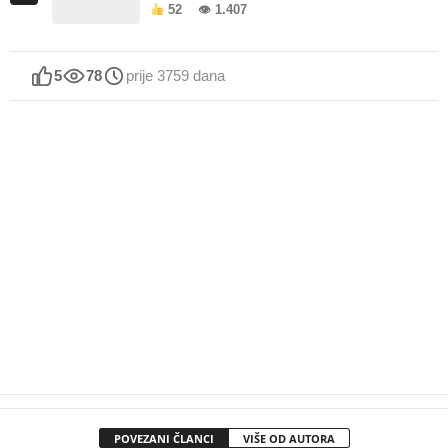
52
👁 1.407
5
78
prije 3759 dana
POVEZANI ČLANCI
VIŠE OD AUTORA