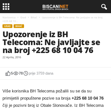
Naslovnica
Grad
Bihać
Upozorenje iz BH Telecoma: Ne javljajte se na broj
+225 68 10...
GRAD
BIHAĆ
Upozorenje iz BH
Telecoma: Ne javljajte se
na broj +225 68 10 04 76
22 Aprila, 2016
5
78
prije 3759 dana
Više korisnika BH Telecoma požalili su se da su
primijetili propuštene pozive sa broja
+225 68 10 04 76
čiji je pozivni broj iz Obale Slonovače. Iz BH Telecoma