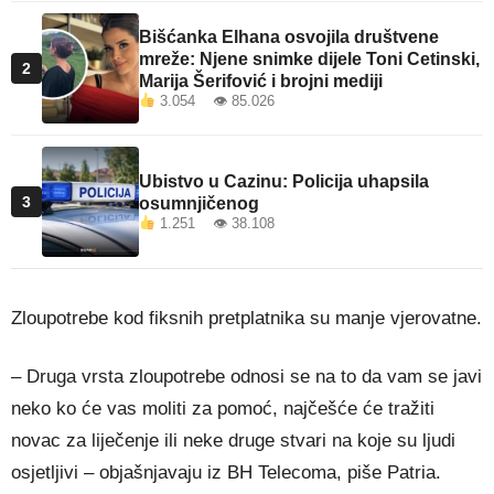
Bišćanka Elhana osvojila društvene
mreže: Njene snimke dijele Toni Cetinski,
2
Marija Šerifović i brojni mediji
3.054 👁 85.026
Ubistvo u Cazinu: Policija uhapsila
3
osumnjičenog
1.251 👁 38.108
Zloupotrebe kod fiksnih pretplatnika su manje vjerovatne.
– Druga vrsta zloupotrebe odnosi se na to da vam se javi
neko ko će vas moliti za pomoć, najčešće će tražiti
novac za liječenje ili neke druge stvari na koje su ljudi
osjetljivi – objašnjavaju iz BH Telecoma, piše Patria.