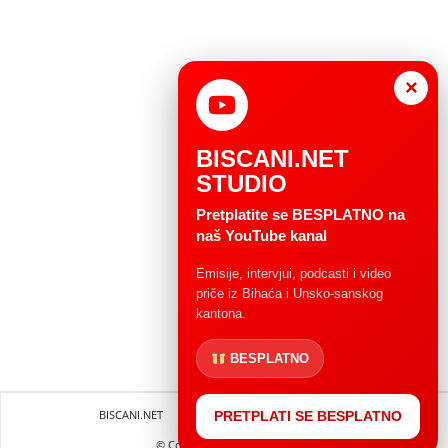
×
BISCANI.NET
STUDIO
Pretplatite se BESPLATNO na
naš YouTube kanal
Emisije, intervjui, podcasti i video
priče iz Bihaća i Unsko-sanskog
kantona.
BESPLATNO
BISCANI.NET
Impressum
Uvjeti korištenja
PRETPLATI SE BESPLATNO
© Copryright 2004 - 2025.