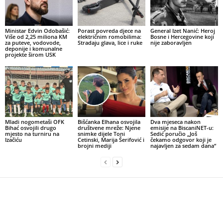
Ministar Edvin Odobašić:
Porast povreda djece na
General Izet Nanić: Heroj
Više od 2,25 miliona KM
električnim romobilima:
Bosne i Hercegovine koji
za puteve, vodovode,
Stradaju glava, lice i ruke
nije zaboravljen
deponije i komunalne
projekte širom USK
Mladi nogometaši OFK
Bišćanka Elhana osvojila
Dva mjeseca nakon
Bihać osvojili drugo
društvene mreže: Njene
emisije na BiscaniNET-u:
mjesto na turniru na
snimke dijele Toni
Sedić poručio „Još
Izačiću
Cetinski, Marija Šerifović i
čekamo odgovor koji je
brojni mediji
najavljen za sedam dana“