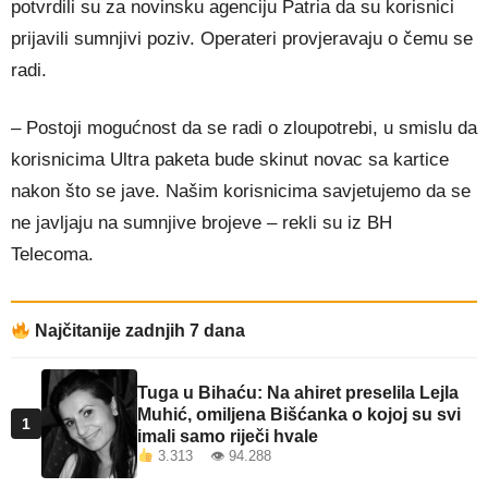
potvrdili su za novinsku agenciju Patria da su korisnici
prijavili sumnjivi poziv. Operateri provjeravaju o čemu se
radi.
– Postoji mogućnost da se radi o zloupotrebi, u smislu da
korisnicima Ultra paketa bude skinut novac sa kartice
nakon što se jave. Našim korisnicima savjetujemo da se
ne javljaju na sumnjive brojeve – rekli su iz BH
Telecoma.
Najčitanije zadnjih 7 dana
Tuga u Bihaću: Na ahiret preselila Lejla
Muhić, omiljena Bišćanka o kojoj su svi
1
imali samo riječi hvale
3.313 👁 94.288