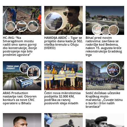
HC-ING: “Na
HAMDIJA ABDIĆ – Tigar se
Bihać pred novim
Smaragdnom mostu
prisjetio dana kada je 502.
radovima: završava se
radili smo samo gornji
viteška krenula u Oluju
raskrižje kod Bedema,
dio konstrukcije, donje
(VIDEO)
nakon 15. augusta kreće
postrojenje nije bilo
rekonstrukcija Gradskog
predmet ugovora”
trga
ARAS Production
Četiri nova mikrobiznisa
Sedić dočekao učesnike
nastavlja rast: Otvoren
podijelila 32.000 KM,
Krajiškog moto-
konkurs za nove CNC
podrška za razvoj
maratona: „Čuvate istinu
operatere u Bihaću
poslovnih ideja mladih
o borbi i žrtvi naših
branilaca“