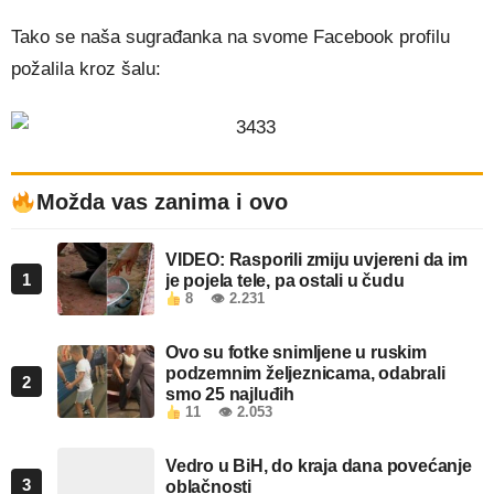
Tako se naša sugrađanka na svome Facebook profilu
požalila kroz šalu:
Možda vas zanima i ovo
VIDEO: Rasporili zmiju uvjereni da im
1
je pojela tele, pa ostali u čudu
8
👁 2.231
Ovo su fotke snimljene u ruskim
podzemnim željeznicama, odabrali
2
smo 25 najluđih
11
👁 2.053
Vedro u BiH, do kraja dana povećanje
3
oblačnosti