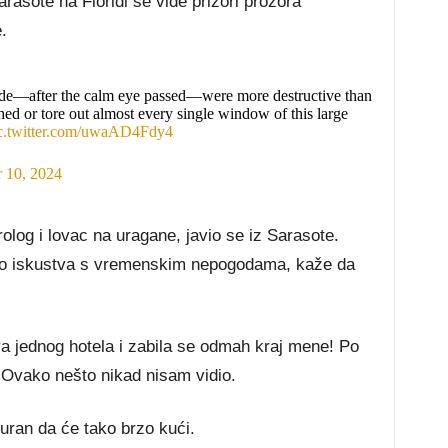
asote na Floridi se vide prizori prozora
.
ide—after the calm eye passed—were more destructive than
hed or tore out almost every single window of this large
c.twitter.com/uwaAD4Fdy4
 10, 2024
olog i lovac na uragane, javio se iz Sarasote.
uno iskustva s vremenskim nepogodama, kaže da
va jednog hotela i zabila se odmah kraj mene! Po
 Ovako nešto nikad nisam vidio.
guran da će tako brzo kući.