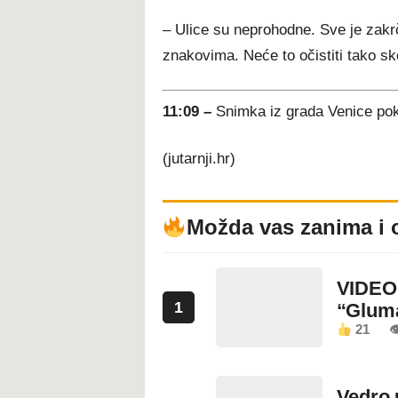
– Ulice su neprohodne. Sve je zak
znakovima. Neće to očistiti tako s
11:09 –
Snimka iz grada Venice pok
(jutarnji.hr)
Možda vas zanima i 
VIDEO:
1
“Glum
21

Vedro 