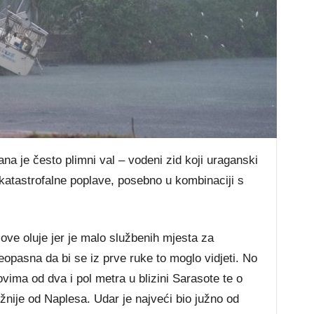
ana je često plimni val – vodeni zid koji uraganski
katastrofalne poplave, posebno u kombinaciji s
l ove oluje jer je malo službenih mjesta za
preopasna da bi se iz prve ruke to moglo vidjeti. No
ima od dva i pol metra u blizini Sarasote te o
nije od Naplesa. Udar je najveći bio južno od