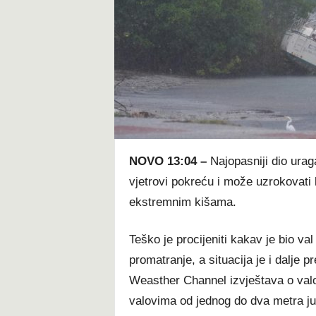
t
NOVO 13:04 –
Najopasniji dio urag
vjetrovi pokreću i može uzrokovati 
ekstremnim kišama.
Teško je procijeniti kakav je bio va
promatranje, a situacija je i dalje 
Weasther Channel izvještava o valov
valovima od jednog do dva metra juž