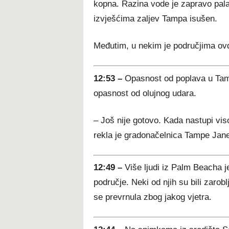
kopna. Razina vode je zapravo pala
izvješćima zaljev Tampa isušen.
Međutim, u nekim je područjima ovdj
12:53 –
Opasnost od poplava u Tampi
opasnost od olujnog udara.
– Još nije gotovo. Kada nastupi viso
rekla je gradonačelnica Tampe Jane
12:49 –
Više ljudi iz Palm Beacha j
područje. Neki od njih su bili zarobl
se prevrnula zbog jakog vjetra.