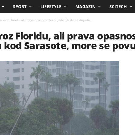
SPORT
LIFESTYLE
MAGAZIN
SCITECH
 kroz Floridu, ali prava opasnost tek slijedi: ‘Nešto se događa...
z Floridu, ali prava opasnost
 kod Sarasote, more se povu