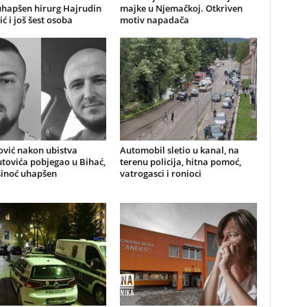
uhapšen hirurg Hajrudin
majke u Njemačkoj. Otkriven
ić i još šest osoba
motiv napadača
ović nakon ubistva
Automobil sletio u kanal, na
ovića pobjegao u Bihać,
terenu policija, hitna pomoć,
sinoć uhapšen
vatrogasci i ronioci