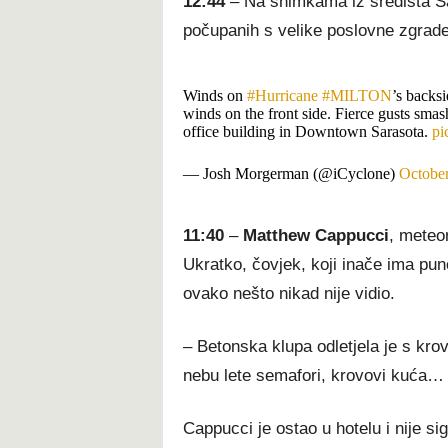
12:44
– Na snimkama iz središta Sar
počupanih s velike poslovne zgrade
Winds on
#Hurricane
#MILTON
’s backs
winds on the front side. Fierce gusts smas
office building in Downtown Sarasota.
pi
— Josh Morgerman (@iCyclone)
October
11:40
–
Matthew Cappucci
, meteor
Ukratko, čovjek, koji inače ima p
ovako nešto nikad nije vidio.
– Betonska klupa odletjela je s kro
nebu lete semafori, krovovi kuća…
Cappucci je ostao u hotelu i nije si