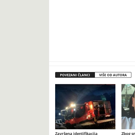
POVEZANI ČLANCI
VIŠE OD AUTORA
Završena identifikacija
Zbog s