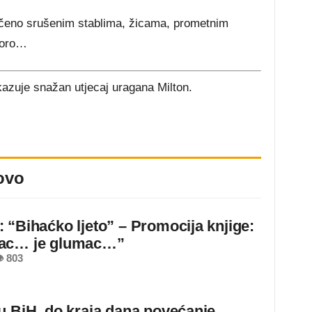
rčeno srušenim stablima, žicama, prometnim
koro…
azuje snažan utjecaj uragana Milton.
ovo
 “Bihaćko ljeto” – Promocija knjige:
ac… je glumac…”
 803
u BiH, do kraja dana povećanje