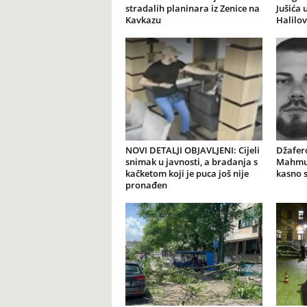
stradalih planinara iz Zenice na
Jušića 
Kavkazu
Halilov
NOVI DETALJI OBJAVLJENI: Cijeli
Džafer
snimak u javnosti, a bradanja s
Mahmut
kačketom koji je puca još nije
kasno 
pronađen