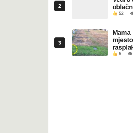
2
oblačn
52

Mama n
mjesto
3
rasplak
5
👁