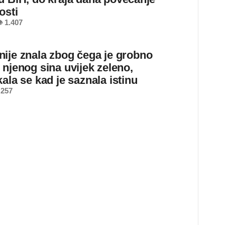
osti
 1.407
ije znala zbog čega je grobno
 njenog sina uvijek zeleno,
ala se kad je saznala istinu
 257