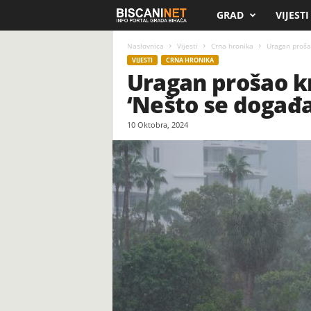
GRAD
VIJESTI
B
i
Naslovnica
Vijesti
Crna hronika
Uragan prošao
VIJESTI
CRNA HRONIKA
Uragan prošao kro
s
‘Nešto se događa
c
10 Oktobra, 2024
a
n
i
.
n
e