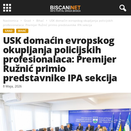
Naslovnica
Grad
Bihać
USK domaćin evropskog okupljanja policijskih
profesionalaca: Premijer Ružnić primio predstavnike IPA sekcija
GRAD
BIHAĆ
USK domaćin evropskog
okupljanja policijskih
profesionalaca: Premijer
Ružnić primio
predstavnike IPA sekcija
8 Maja, 2026