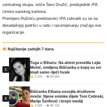
centralnog skupa, ističe Šero Družić, predsjednik IPA
Unsko-sanskog kantona.
Premijeru Ružniću predstavnici IPA zahvalili su se na
dosadašnjoj podršci u radu i razumijevanju značaja ove
organizacije.
Najčitanije zadnjih 7 dana
Tuga u Bihaću: Na ahiret preselila Lejla
Muhić, omiljena Bišćanka o kojoj su svi
1
imali samo riječi hvale
3.335 👁 94.860
Bišćanka Elhana osvojila društvene
mreže: Njene snimke dijele Toni Cetinski,
2
Marija Šerifović i brojni mediji
3.095 👁 86.154