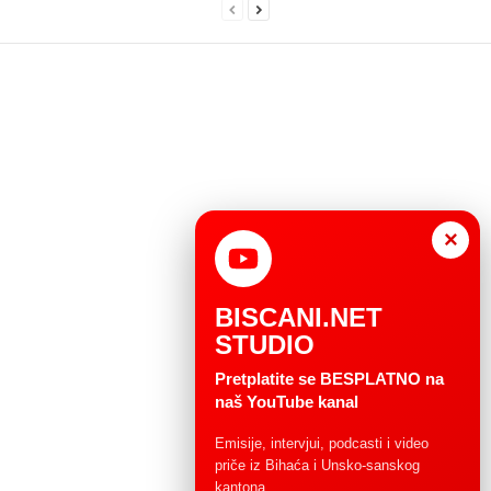
×
BISCANI.NET
STUDIO
Pretplatite se BESPLATNO na
naš YouTube kanal
Emisije, intervjui, podcasti i video
priče iz Bihaća i Unsko-sanskog
kantona.