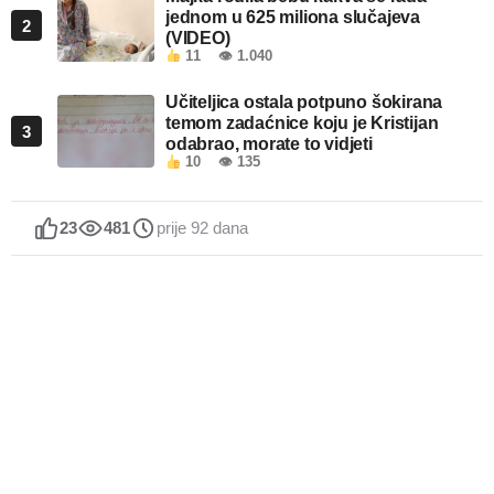
jednom u 625 miliona slučajeva
2
(VIDEO)
11
👁 1.040
Učiteljica ostala potpuno šokirana
temom zadaćnice koju je Kristijan
3
odabrao, morate to vidjeti
10
👁 135
23
481
prije 92 dana