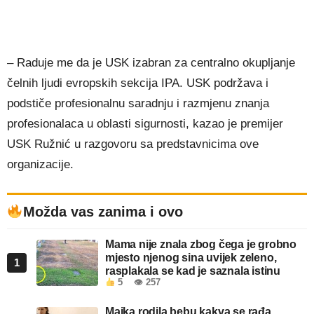
– Raduje me da je USK izabran za centralno okupljanje
čelnih ljudi evropskih sekcija IPA. USK podržava i
podstiče profesionalnu saradnju i razmjenu znanja
profesionalaca u oblasti sigurnosti, kazao je premijer
USK Ružnić u razgovoru sa predstavnicima ove
organizacije.
Možda vas zanima i ovo
Mama nije znala zbog čega je grobno
mjesto njenog sina uvijek zeleno,
1
rasplakala se kad je saznala istinu
5
👁 257
Majka rodila bebu kakva se rađa