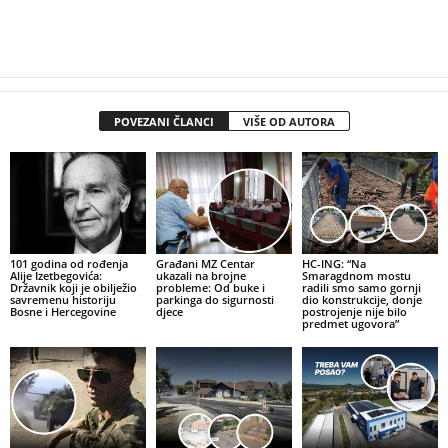
POVEZANI ČLANCI
VIŠE OD AUTORA
101 godina od rođenja
Građani MZ Centar
HC-ING: “Na
Alije Izetbegovića:
ukazali na brojne
Smaragdnom mostu
Državnik koji je obilježio
probleme: Od buke i
radili smo samo gornji
savremenu historiju
parkinga do sigurnosti
dio konstrukcije, donje
Bosne i Hercegovine
djece
postrojenje nije bilo
predmet ugovora”