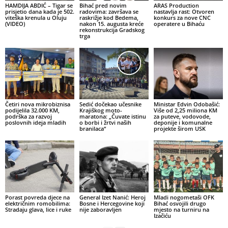
HAMDIJA ABDIĆ – Tigar se
Bihać pred novim
ARAS Production
prisjetio dana kada je 502.
radovima: završava se
nastavlja rast: Otvoren
viteška krenula u Oluju
raskrižje kod Bedema,
konkurs za nove CNC
(VIDEO)
nakon 15. augusta kreće
operatere u Bihaću
rekonstrukcija Gradskog
trga
Četiri nova mikrobiznisa
Sedić dočekao učesnike
Ministar Edvin Odobašić:
podijelila 32.000 KM,
Krajiškog moto-
Više od 2,25 miliona KM
podrška za razvoj
maratona: „Čuvate istinu
za puteve, vodovode,
poslovnih ideja mladih
o borbi i žrtvi naših
deponije i komunalne
branilaca“
projekte širom USK
Porast povreda djece na
General Izet Nanić: Heroj
Mladi nogometaši OFK
električnim romobilima:
Bosne i Hercegovine koji
Bihać osvojili drugo
Stradaju glava, lice i ruke
nije zaboravljen
mjesto na turniru na
Izačiću