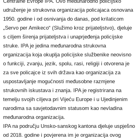
Centralne Evrope IPA. Ovo međunarodno policijsko
udruženje je strukovna organizacija policajaca osnovana
1950. godine i od osnivanja do danas, pod krilaticom
„Servo per Amikeco“ (Služimo kroz prijateljstvo), djeluje
s ciljem širenja prijateljstva i unaprjeđenja policijske
struke. IPA je jedina međunarodna strukovna
organizacija koja okuplja policijske službenike neovisno
o funkciji, zvanju, jezik, spolu, rasi, religiji i otvorena je
za sve policajce iz svih država kao organizacija za
uspostavljanje mogućnosti međusobne razmjene
strukovnih iskustava i znanja. IPA je registrirana na
temelju svojih ciljeva pri Vijeću Europe i u Ujedinjenim
narodima sa savjetodavnim statusom kao nevladina
međunarodna organizacija.
IPA na području Unsko-sanskog kantona djeluje uspješno
od 2018. godine i povjerena im je organizacija ovog