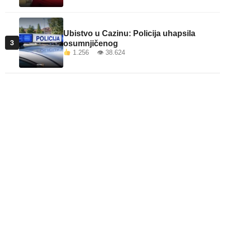
Ubistvo u Cazinu: Policija uhapsila
3
osumnjičenog
1.256 👁 38.624