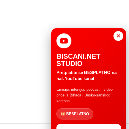
×
BISCANI.NET
STUDIO
Pretplatite se BESPLATNO na
naš YouTube kanal
Emisije, intervjui, podcasti i video
priče iz Bihaća i Unsko-sanskog
kantona.
BESPLATNO