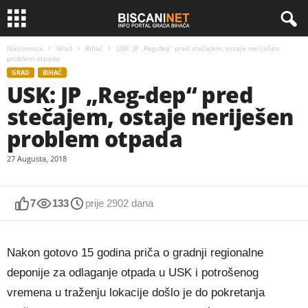
Naslovnica
Grad
Bihać
USK: JP „Reg-dep“ pred stečajem, ostaje neriješen
problem otpada
GRAD
BIHAĆ
USK: JP „Reg-dep“ pred
stečajem, ostaje neriješen
problem otpada
27 Augusta, 2018
7
133
prije 2902 dana
Nakon gotovo 15 godina priča o gradnji regionalne
deponije za odlaganje otpada u USK i potrošenog
vremena u traženju lokacije došlo je do pokretanja