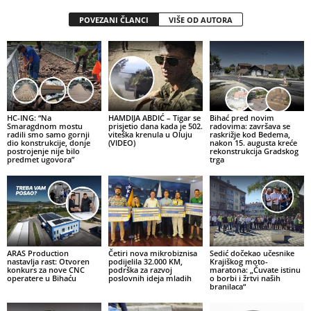
POVEZANI ČLANCI
VIŠE OD AUTORA
HC-ING: “Na
HAMDIJA ABDIĆ – Tigar se
Bihać pred novim
Smaragdnom mostu
prisjetio dana kada je 502.
radovima: završava se
radili smo samo gornji
viteška krenula u Oluju
raskrižje kod Bedema,
dio konstrukcije, donje
(VIDEO)
nakon 15. augusta kreće
postrojenje nije bilo
rekonstrukcija Gradskog
predmet ugovora”
trga
ARAS Production
Četiri nova mikrobiznisa
Sedić dočekao učesnike
nastavlja rast: Otvoren
podijelila 32.000 KM,
Krajiškog moto-
konkurs za nove CNC
podrška za razvoj
maratona: „Čuvate istinu
operatere u Bihaću
poslovnih ideja mladih
o borbi i žrtvi naših
branilaca“