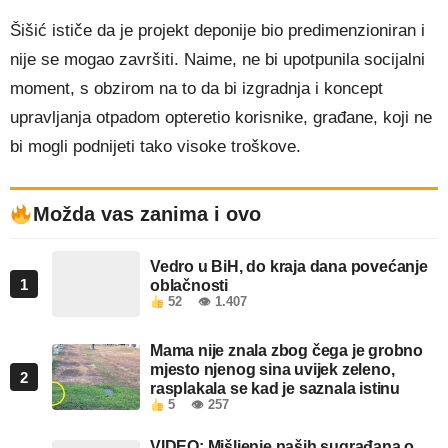
Šišić ističe da je projekt deponije bio predimenzioniran i
nije se mogao završiti. Naime, ne bi upotpunila socijalni
moment, s obzirom na to da bi izgradnja i koncept
upravljanja otpadom opteretio korisnike, građane, koji ne
bi mogli podnijeti tako visoke troškove.
Možda vas zanima i ovo
Vedro u BiH, do kraja dana povećanje
1
oblačnosti
52
👁 1.407
Mama nije znala zbog čega je grobno
mjesto njenog sina uvijek zeleno,
2
rasplakala se kad je saznala istinu
5
👁 257
VIDEO: Mišljenje naših sugrađana o