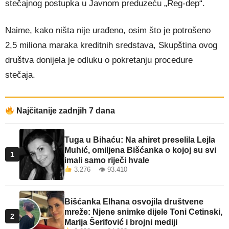
stečajnog postupka u Javnom preduzeću „Reg-dep“.
Naime, kako ništa nije urađeno, osim što je potrošeno
2,5 miliona maraka kreditnih sredstava, Skupština ovog
društva donijela je odluku o pokretanju procedure
stečaja.
Najčitanije zadnjih 7 dana
Tuga u Bihaću: Na ahiret preselila Lejla
Muhić, omiljena Bišćanka o kojoj su svi
1
imali samo riječi hvale
3.276 👁 93.410
Bišćanka Elhana osvojila društvene
mreže: Njene snimke dijele Toni Cetinski,
2
Marija Šerifović i brojni mediji