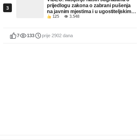
prijedlogu zakona o zabrani pušenja
3
na javnim mjestima i u ugostiteljskim
125
👁 3.548
objektima u FBiH
7
133
prije 2902 dana