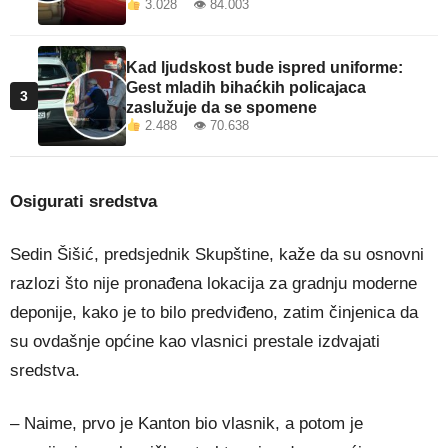
3.028 👁 84.003
Kad ljudskost bude ispred uniforme:
Gest mladih bihaćkih policajaca
3
zaslužuje da se spomene
2.488 👁 70.638
Osigurati sredstva
Sedin Šišić, predsjednik Skupštine, kaže da su osnovni
razlozi što nije pronađena lokacija za gradnju moderne
deponije, kako je to bilo predviđeno, zatim činjenica da
su ovdašnje općine kao vlasnici prestale izdvajati
sredstva.
– Naime, prvo je Kanton bio vlasnik, a potom je