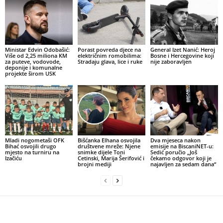
Ministar Edvin Odobašić:
Porast povreda djece na
General Izet Nanić: Heroj
Više od 2,25 miliona KM
električnim romobilima:
Bosne i Hercegovine koji
za puteve, vodovode,
Stradaju glava, lice i ruke
nije zaboravljen
deponije i komunalne
projekte širom USK
Mladi nogometaši OFK
Bišćanka Elhana osvojila
Dva mjeseca nakon
Bihać osvojili drugo
društvene mreže: Njene
emisije na BiscaniNET-u:
mjesto na turniru na
snimke dijele Toni
Sedić poručio „Još
Izačiću
Cetinski, Marija Šerifović i
čekamo odgovor koji je
brojni mediji
najavljen za sedam dana“