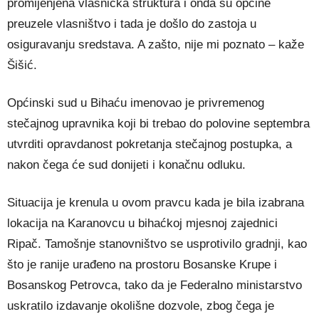
promijenjena vlasnička struktura i onda su općine
preuzele vlasništvo i tada je došlo do zastoja u
osiguravanju sredstava. A zašto, nije mi poznato – kaže
Šišić.
Općinski sud u Bihaću imenovao je privremenog
stečajnog upravnika koji bi trebao do polovine septembra
utvrditi opravdanost pokretanja stečajnog postupka, a
nakon čega će sud donijeti i konačnu odluku.
Situacija je krenula u ovom pravcu kada je bila izabrana
lokacija na Karanovcu u bihaćkoj mjesnoj zajednici
Ripač. Tamošnje stanovništvo se usprotivilo gradnji, kao
što je ranije urađeno na prostoru Bosanske Krupe i
Bosanskog Petrovca, tako da je Federalno ministarstvo
uskratilo izdavanje okolišne dozvole, zbog čega je