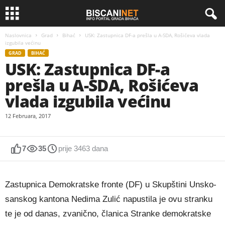
Naslovnica
Grad
Bihać
USK: Zastupnica DF-a prešla u A-SDA, Rošićeva vlada
izgubila većinu
GRAD
BIHAĆ
USK: Zastupnica DF-a
prešla u A-SDA, Rošićeva
vlada izgubila većinu
12 Februara, 2017
7
35
prije 3463 dana
Zastupnica Demokratske fronte (DF) u Skupštini Unsko-
sanskog kantona Nedima Zulić napustila je ovu stranku
te je od danas, zvanično, članica Stranke demokratske