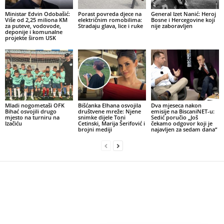
Ministar Edvin Odobašić:
Porast povreda djece na
General Izet Nanić: Heroj
Više od 2,25 miliona KM
električnim romobilima:
Bosne i Hercegovine koji
za puteve, vodovode,
Stradaju glava, lice i ruke
nije zaboravljen
deponije i komunalne
projekte širom USK
Mladi nogometaši OFK
Bišćanka Elhana osvojila
Dva mjeseca nakon
Bihać osvojili drugo
društvene mreže: Njene
emisije na BiscaniNET-u:
mjesto na turniru na
snimke dijele Toni
Sedić poručio „Još
Izačiću
Cetinski, Marija Šerifović i
čekamo odgovor koji je
brojni mediji
najavljen za sedam dana“