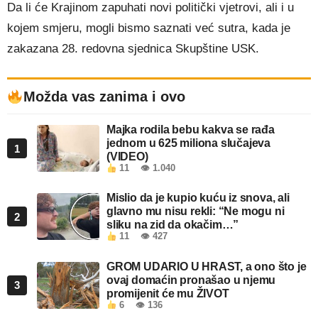
Da li će Krajinom zapuhati novi politički vjetrovi, ali i u
kojem smjeru, mogli bismo saznati već sutra, kada je
zakazana 28. redovna sjednica Skupštine USK.
Možda vas zanima i ovo
Majka rodila bebu kakva se rađa
jednom u 625 miliona slučajeva
1
(VIDEO)
11
👁 1.040
Mislio da je kupio kuću iz snova, ali
glavno mu nisu rekli: “Ne mogu ni
2
sliku na zid da okačim…”
11
👁 427
GROM UDARIO U HRAST, a ono što je
ovaj domaćin pronašao u njemu
3
promijenit će mu ŽIVOT
6
👁 136