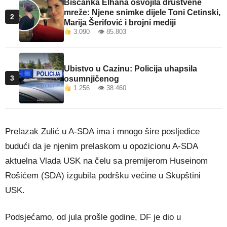
Bišćanka Elhana osvojila društvene
mreže: Njene snimke dijele Toni Cetinski,
2
Marija Šerifović i brojni mediji
3.090 👁 85.803
Ubistvo u Cazinu: Policija uhapsila
3
osumnjičenog
1.256 👁 38.460
Prelazak Zulić u A-SDA ima i mnogo šire posljedice
budući da je njenim prelaskom u opozicionu A-SDA
aktuelna Vlada USK na čelu sa premijerom Huseinom
Rošićem (SDA) izgubila podršku većine u Skupštini
USK.
Podsjećamo, od jula prošle godine, DF je dio u