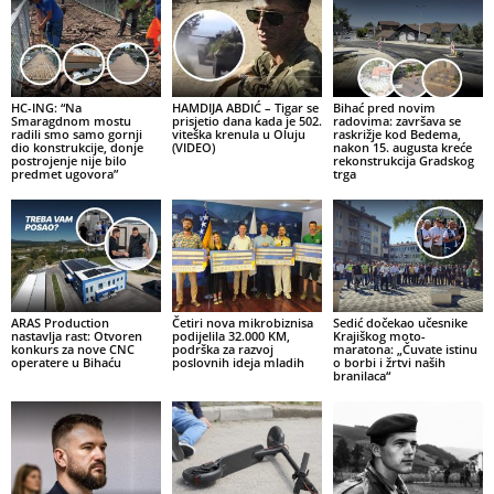
HC-ING: “Na
HAMDIJA ABDIĆ – Tigar se
Bihać pred novim
Smaragdnom mostu
prisjetio dana kada je 502.
radovima: završava se
radili smo samo gornji
viteška krenula u Oluju
raskrižje kod Bedema,
dio konstrukcije, donje
(VIDEO)
nakon 15. augusta kreće
postrojenje nije bilo
rekonstrukcija Gradskog
predmet ugovora”
trga
ARAS Production
Četiri nova mikrobiznisa
Sedić dočekao učesnike
nastavlja rast: Otvoren
podijelila 32.000 KM,
Krajiškog moto-
konkurs za nove CNC
podrška za razvoj
maratona: „Čuvate istinu
operatere u Bihaću
poslovnih ideja mladih
o borbi i žrtvi naših
branilaca“