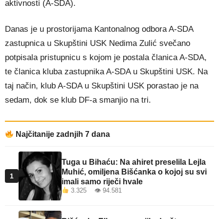
aktivnosti (A-SDA).
Danas je u prostorijama Kantonalnog odbora A-SDA
zastupnica u Skupštini USK Nedima Zulić svečano
potpisala pristupnicu s kojom je postala članica A-SDA,
te članica kluba zastupnika A-SDA u Skupštini USK. Na
taj način, klub A-SDA u Skupštini USK porastao je na
sedam, dok se klub DF-a smanjio na tri.
Najčitanije zadnjih 7 dana
Tuga u Bihaću: Na ahiret preselila Lejla
Muhić, omiljena Bišćanka o kojoj su svi
1
imali samo riječi hvale
3.325 👁 94.581