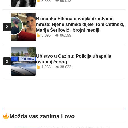
3.335 👁 95.013
Bišćanka Elhana osvojila društvene
mreže: Njene snimke dijele Toni Cetinski,
2
Marija Šerifović i brojni mediji
3.095 👁 86.399
Ubistvo u Cazinu: Policija uhapsila
3
osumnjičenog
1.256 👁 38.633
Možda vas zanima i ovo