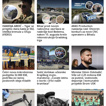
HAMDIJA ABDIĆ – Tigar se
Bihać pred novim
ARAS Production
prisjetio dana kada je 502.
radovima: završava se
nastavlja rast: Otvoren
viteška krenula u Oluju
raskrižje kod Bedema,
konkurs za nove CNC
(VIDEO)
nakon 15. augusta kreće
operatere u Bihaću
rekonstrukcija Gradskog
trga
Četiri nova mikrobiznisa
Sedić dočekao učesnike
Ministar Edvin Odobašić:
podijelila 32.000 KM,
Krajiškog moto-
Više od 2,25 miliona KM
podrška za razvoj
maratona: „Čuvate istinu
za puteve, vodovode,
poslovnih ideja mladih
o borbi i žrtvi naših
deponije i komunalne
branilaca“
projekte širom USK