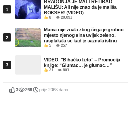
BRADONJA JE MALTRETIRAO
MALIŠU: Ali nije znao da je mališa
1
BOKSER! (VIDEO)
8
👁 20.093
Mama nije znala zbog čega je grobno
mjesto njenog sina uvijek zeleno,
2
rasplakala se kad je saznala istinu
5
👁 257
VIDEO: “Bihaćko ljeto” – Promocija
3
knjige: “Glumac… je glumac…”
21
👁 803
3
269
prije 2068 dana