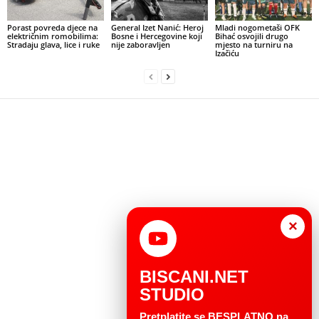
Porast povreda djece na
General Izet Nanić: Heroj
Mladi nogometaši OFK
električnim romobilima:
Bosne i Hercegovine koji
Bihać osvojili drugo
Stradaju glava, lice i ruke
nije zaboravljen
mjesto na turniru na
Izačiću
×
BISCANI.NET
STUDIO
Pretplatite se BESPLATNO na