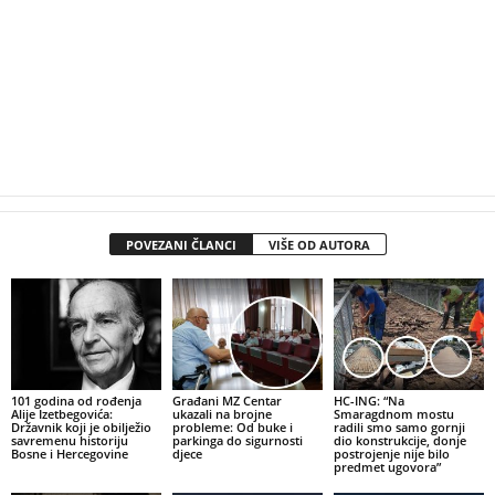
POVEZANI ČLANCI
VIŠE OD AUTORA
101 godina od rođenja
Građani MZ Centar
HC-ING: “Na
Alije Izetbegovića:
ukazali na brojne
Smaragdnom mostu
Državnik koji je obilježio
probleme: Od buke i
radili smo samo gornji
savremenu historiju
parkinga do sigurnosti
dio konstrukcije, donje
Bosne i Hercegovine
djece
postrojenje nije bilo
predmet ugovora”