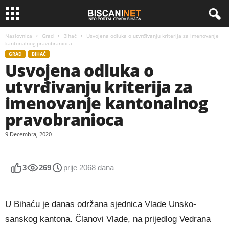
Naslovnica
Grad
Bihać
Usvojena odluka o utvrđivanju kriterija za imenovanje
kantonalnog pravobranioca
GRAD
BIHAĆ
Usvojena odluka o
utvrđivanju kriterija za
imenovanje kantonalnog
pravobranioca
9 Decembra, 2020
3
269
prije 2068 dana
U Bihaću je danas održana sjednica Vlade Unsko-
sanskog kantona. Članovi Vlade, na prijedlog Vedrana