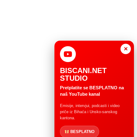
×
BISCANI.NET
STUDIO
Pretplatite se BESPLATNO na
naš YouTube kanal
Emisije, intervjui, podcasti i video
priče iz Bihaća i Unsko-sanskog
kantona.
BESPLATNO