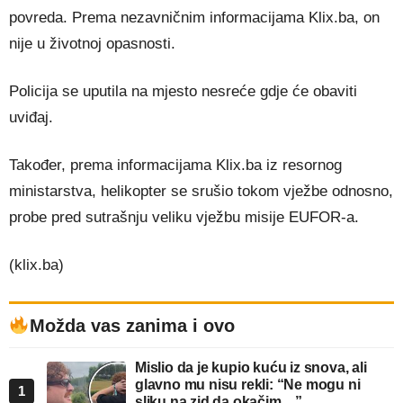
povreda. Prema nezavničnim informacijama Klix.ba, on
nije u životnoj opasnosti.
Policija se uputila na mjesto nesreće gdje će obaviti
uviđaj.
Također, prema informacijama Klix.ba iz resornog
ministarstva, helikopter se srušio tokom vježbe odnosno,
probe pred sutrašnju veliku vježbu misije EUFOR-a.
(klix.ba)
Možda vas zanima i ovo
Mislio da je kupio kuću iz snova, ali
glavno mu nisu rekli: “Ne mogu ni
1
sliku na zid da okačim…”