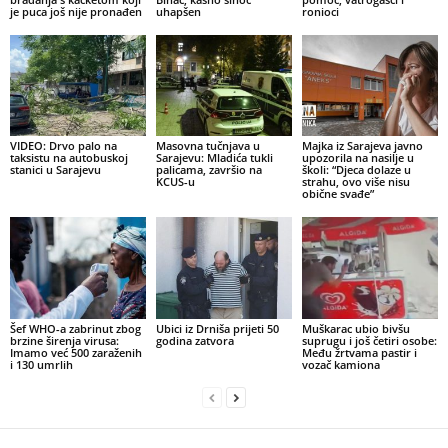
je puca još nije pronađen
uhapšen
ronioci
VIDEO: Drvo palo na
Masovna tučnjava u
Majka iz Sarajeva javno
taksistu na autobuskoj
Sarajevu: Mladića tukli
upozorila na nasilje u
stanici u Sarajevu
palicama, završio na
školi: “Djeca dolaze u
KCUS-u
strahu, ovo više nisu
obične svađe”
Šef WHO-a zabrinut zbog
Ubici iz Drniša prijeti 50
Muškarac ubio bivšu
brzine širenja virusa:
godina zatvora
suprugu i još četiri osobe:
Imamo već 500 zaraženih
Među žrtvama pastir i
i 130 umrlih
vozač kamiona