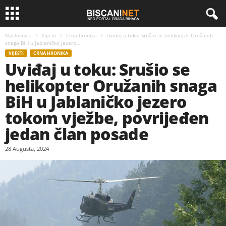
Naslovnica
Vijesti
Crna hronika
Uviđaj u toku: Srušio se helikopter Oružanih
snaga BiH u Jablaničko jezero...
VIJESTI
CRNA HRONIKA
Uviđaj u toku: Srušio se
helikopter Oružanih snaga
BiH u Jablaničko jezero
tokom vježbe, povrijeđen
jedan član posade
28 Augusta, 2024