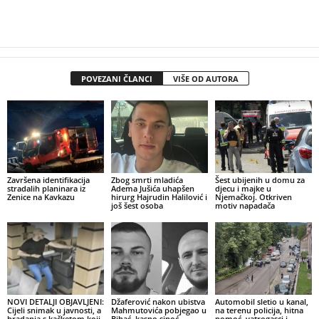
POVEZANI ČLANCI
VIŠE OD AUTORA
Završena identifikacija
Zbog smrti mladića
Šest ubijenih u domu za
stradalih planinara iz
Adema Jušića uhapšen
djecu i majke u
Zenice na Kavkazu
hirurg Hajrudin Halilović i
Njemačkoj. Otkriven
još šest osoba
motiv napadača
NOVI DETALJI OBJAVLJENI:
Džaferović nakon ubistva
Automobil sletio u kanal,
Cijeli snimak u javnosti, a
Mahmutovića pobjegao u
na terenu policija, hitna
bradanja s kačketom koji
Bihać, kasno sinoć
pomoć, vatrogasci i