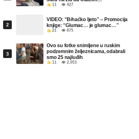
11
👁 427
VIDEO: “Bihaćko ljeto” – Promocija
2
knjige: “Glumac… je glumac…”
21
👁 875
Ovo su fotke snimljene u ruskim
podzemnim željeznicama, odabrali
3
smo 25 najluđih
11
👁 2.053