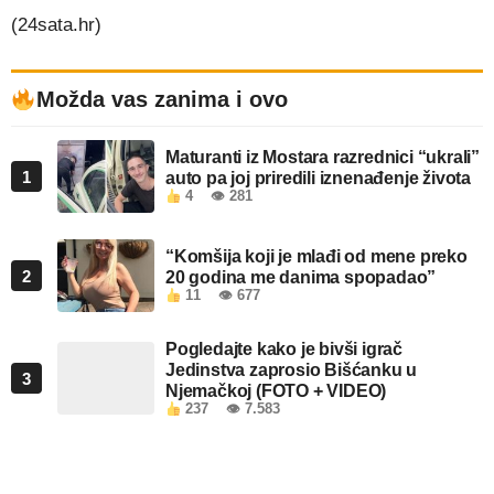
(24sata.hr)
Možda vas zanima i ovo
Maturanti iz Mostara razrednici “ukrali”
1
auto pa joj priredili iznenađenje života
4
👁 281
“Komšija koji je mlađi od mene preko
2
20 godina me danima spopadao”
11
👁 677
Pogledajte kako je bivši igrač
Jedinstva zaprosio Bišćanku u
3
Njemačkoj (FOTO + VIDEO)
237
👁 7.583