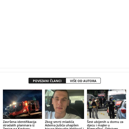
POVEZANI ČLANCI
VIŠE OD AUTORA
Završena identifikacija
Zbog smrti mladića
Šest ubijenih u domu za
stradalih planinara iz
Adema Jušića uhapšen
djecu i majke u
Zenice na Kavkazu
hirurg Hajrudin Halilović i
Njemačkoj. Otkriven