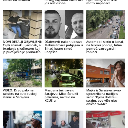
još šest osoba
motiv napadača
NOVI DETALJI OBJAVLJENI:
Džaferović nakon ubistva
Automobil sletio u kanal,
Cijeli snimak u javnosti, a
Mahmutovića pobjegao u
na terenu policija, hitna
bradanja s kačketom koji
Bihać, kasno sinoć
pomoć, vatrogasci i
je puca još nije pronađen
uhapšen
ronioci
VIDEO: Drvo palo na
Masovna tučnjava u
Majka iz Sarajeva javno
taksistu na autobuskoj
Sarajevu: Mladića tukli
upozorila na nasilje u
stanici u Sarajevu
palicama, završio na
školi: “Djeca dolaze u
KCUS-u
strahu, ovo više nisu
obične svađe”