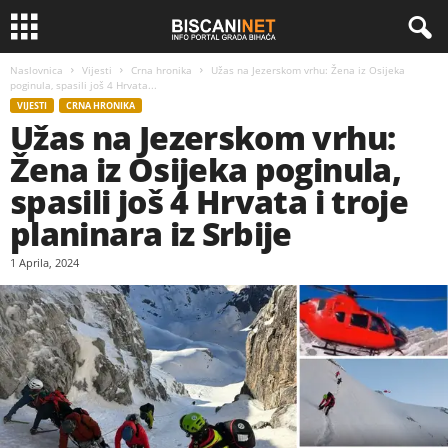
Naslovnica
Vijesti
Crna hronika
Užas na Jezerskom vrhu: Žena iz Osijeka
poginula, spasili još 4 Hrvata...
VIJESTI
CRNA HRONIKA
Užas na Jezerskom vrhu:
Žena iz Osijeka poginula,
spasili još 4 Hrvata i troje
planinara iz Srbije
1 Aprila, 2024