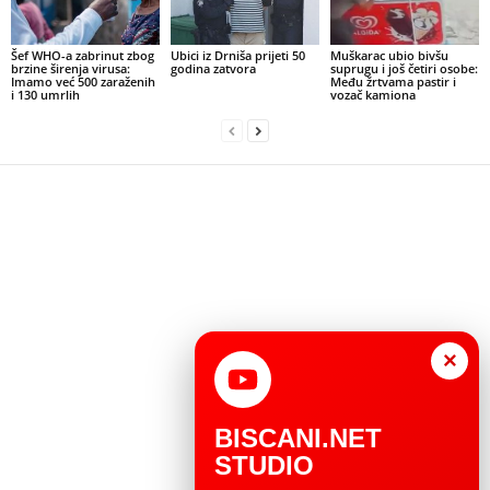
Šef WHO-a zabrinut zbog
Ubici iz Drniša prijeti 50
Muškarac ubio bivšu
brzine širenja virusa:
godina zatvora
suprugu i još četiri osobe:
Imamo već 500 zaraženih
Među žrtvama pastir i
i 130 umrlih
vozač kamiona
×
BISCANI.NET
STUDIO