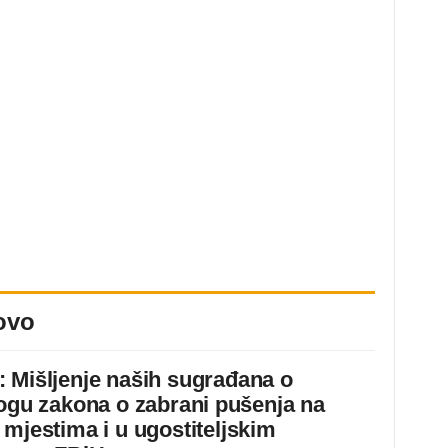
ovo
 Mišljenje naših sugrađana o
logu zakona o zabrani pušenja na
 mjestima i u ugostiteljskim