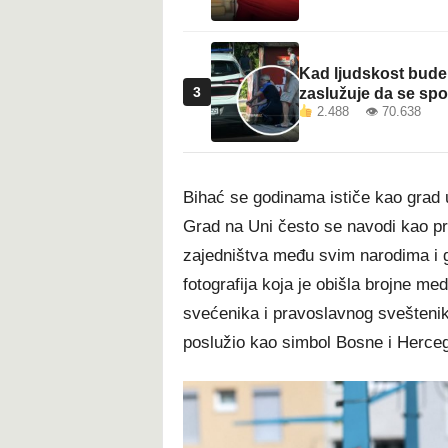
Kad ljudskost bude 
3
zaslužuje da se sp
2.488 👁 70.638
Bihać se godinama ističe kao grad u
Grad na Uni često se navodi kao pr
zajedništva među svim narodima i g
fotografija koja je obišla brojne m
svećenika i pravoslavnog svešteni
poslužio kao simbol Bosne i Herceg