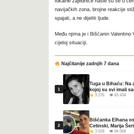
lokalne zajednice našle su se u ce
navijačkih zona, brojne reakcije sti
spajati, a ne dijeliti ljude.
Među njima je i Bišćanin Valentino Vu
cijeloj situaciji.
Najčitanije zadnjih 7 dana
Tuga u Bihaću: Na a
1
kojoj su svi imali sa
3.276 👁 93.434
Bišćanka Elhana osv
2
Cetinski, Marija Šeri
3.028 👁 84.058