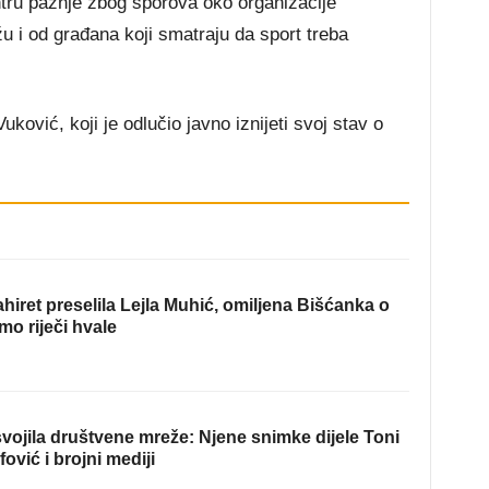
ntru pažnje zbog sporova oko organizacije
žu i od građana koji smatraju da sport treba
ković, koji je odlučio javno iznijeti svoj stav o
hiret preselila Lejla Muhić, omiljena Bišćanka o
mo riječi hvale
ojila društvene mreže: Njene snimke dijele Toni
fović i brojni mediji