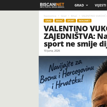
GRAD
VIJESTI
B
i
Naslovnica
Grad
Bihać
VALENTINO VUKOVIĆ IZ
GRAD
BIHAĆ
SPORT
NOGOMET
VALENTINO VUK
s
ZAJEDNIŠTVA: Nav
c
sport ne smije dij
a
10 Juna, 2026
n
i
.
n
e