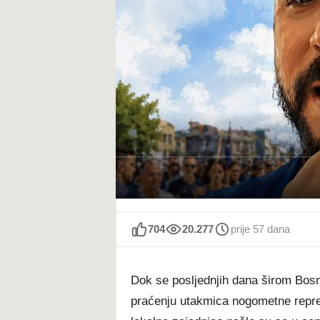
t
704
20.277
prije 57 dana
Dok se posljednjih dana širom Bos
praćenju utakmica nogometne repre