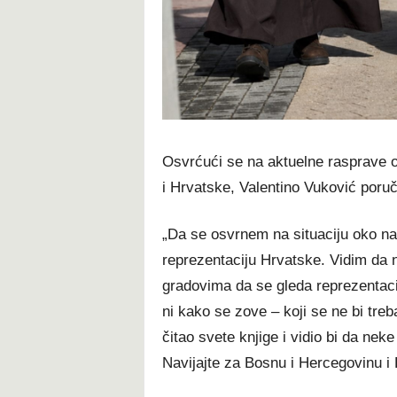
Osvrćući se na aktuelne rasprave o
i Hrvatske, Valentino Vuković poruči
„Da se osvrnem na situaciju oko nav
reprezentaciju Hrvatske. Vidim da n
gradovima da se gleda reprezentaci
ni kako se zove – koji se ne bi treba
čitao svete knjige i vidio bi da nek
Navijajte za Bosnu i Hercegovinu i 