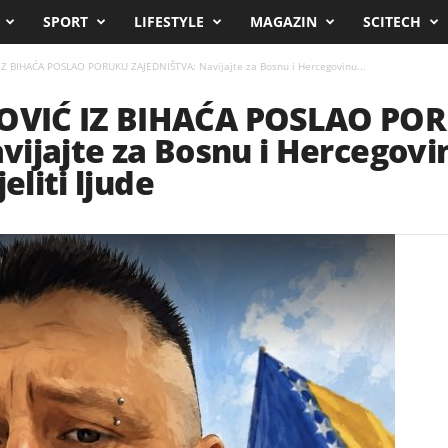
SPORT
LIFESTYLE
MAGAZIN
SCITECH
 BIHAĆA POSLAO PORUKU ZAJEDNIŠTVA: Navijajte za Bosnu i Hercegovinu...
OVIĆ IZ BIHAĆA POSLAO PO
ijajte za Bosnu i Hercegovi
eliti ljude