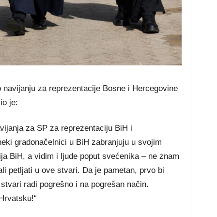
 navijanju za reprezentacije Bosne i Hercegovine
o je:
ijanja za SP za reprezentaciju BiH i
eki gradonačelnici u BiH zabranjuju u svojim
ja BiH, a vidim i ljude poput svećenika – ne znam
li petljati u ove stvari. Da je pametan, prvo bi
e stvari radi pogrešno i na pogrešan način.
Hrvatsku!“