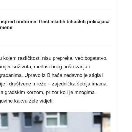
ispred uniforme: Gest mladih bihaćkih policajaca
omene
 kojem različitosti nisu prepreka, već bogatstvo.
imjer suživota, međusobnog poštovanja i
rađanima. Upravo iz Bihaća nedavno je stigla i
edije i društvene mreže – zajednička šetnja imama,
ka gradskim korzom, prizor koji je mnogima
ovine kakvu žele vidjeti.