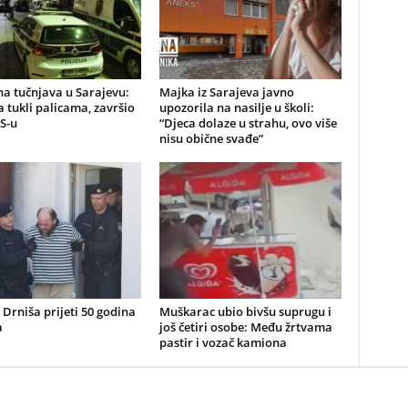
a tučnjava u Sarajevu:
Majka iz Sarajeva javno
 tukli palicama, završio
upozorila na nasilje u školi:
S-u
“Djeca dolaze u strahu, ovo više
nisu obične svađe”
z Drniša prijeti 50 godina
Muškarac ubio bivšu suprugu i
a
još četiri osobe: Među žrtvama
pastir i vozač kamiona