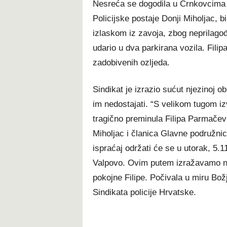
Nesreća se dogodila u Črnkovcima ok
Policijske postaje Donji Miholjac, bi
izlaskom iz zavoja, zbog neprilagođ
udario u dva parkirana vozila. Fili
zadobivenih ozljeda.
Sindikat je izrazio sućut njezinoj obi
im nedostajati. “S velikom tugom izv
tragično preminula Filipa Parmačevi
Miholjac i članica Glavne podružni
ispraćaj održati će se u utorak, 5.
Valpovo. Ovim putem izražavamo naji
pokojne Filipe. Počivala u miru Bož
Sindikata policije Hrvatske.