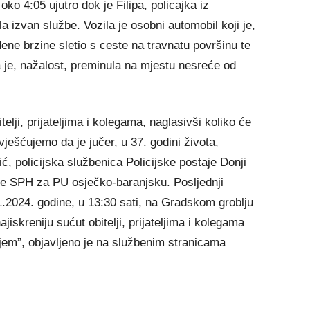
o 4:05 ujutro dok je Filipa, policajka iz
la izvan službe. Vozila je osobni automobil koji je,
ene brzine sletio s ceste na travnatu površinu te
pa je, nažalost, preminula na mjestu nesreće od
telji, prijateljima i kolegama, naglasivši koliko će
ješćujemo da je jučer, u 37. godini života,
ć, policijska službenica Policijske postaje Donji
ce SPH za PU osječko-baranjsku. Posljednji
11.2024. godine, u 13:30 sati, na Gradskom groblju
skreniju sućut obitelji, prijateljima i kolegama
jem”, objavljeno je na službenim stranicama