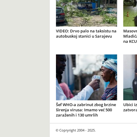
VIDEO: Drvo palo na taksistu na
Masovn
autobuskoj stanici u Sarajevu
Mladića
na KCU
Šef WHO-a zabrinut zbog brzine
Ubici i
širenja virusa: Imamo već 500
zatvor
zaraženih i 130 umrlih
© Copryright 2004 - 2025.