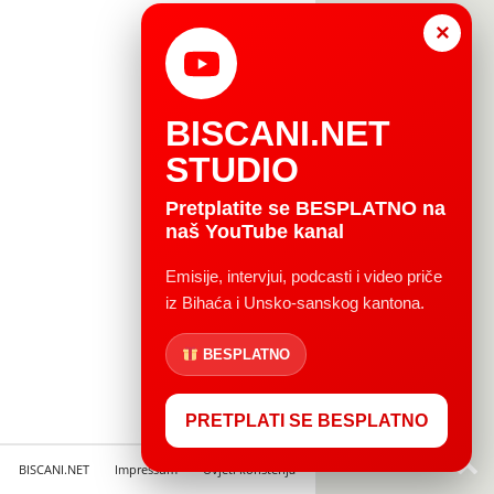
×
BISCANI.NET
STUDIO
Pretplatite se BESPLATNO na
naš YouTube kanal
Emisije, intervjui, podcasti i video priče
iz Bihaća i Unsko-sanskog kantona.
BESPLATNO
PRETPLATI SE BESPLATNO
BISCANI.NET
Impressum
Uvjeti korištenja