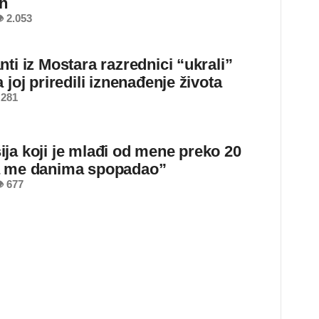
ih
 2.053
ti iz Mostara razrednici “ukrali”
 joj priredili iznenađenje života
 281
ja koji je mlađi od mene preko 20
a me danima spopadao”
 677