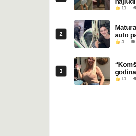
najluđ
11

Maturan
2
auto pa
4
👁
“Komši
3
godin
11
