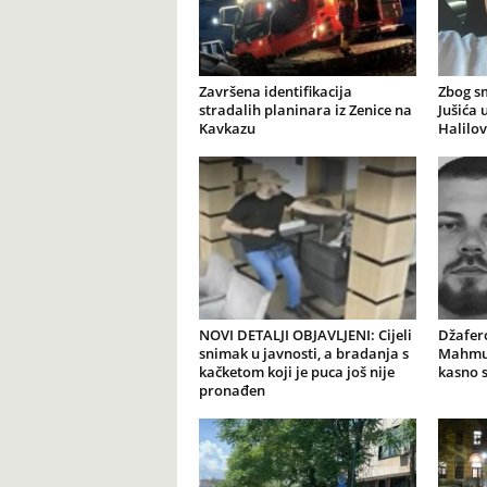
Završena identifikacija
Zbog s
stradalih planinara iz Zenice na
Jušića 
Kavkazu
Halilov
NOVI DETALJI OBJAVLJENI: Cijeli
Džafer
snimak u javnosti, a bradanja s
Mahmut
kačketom koji je puca još nije
kasno 
pronađen