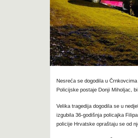
t
Nesreća se dogodila u Črnkovcima ok
Policijske postaje Donji Miholjac, b
Velika tragedija dogodila se u nedje
izgubila 36-godišnja policajka Fili
policije Hrvatske opraštaju se od n