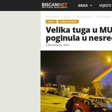
GRAD
VIJESTI
B
i
Naslovnica
Vijesti
Crna hronika
Velika tuga u
VIJESTI
CRNA HRONIKA
Velika tuga u MUP
s
poginula u nesre
c
4 Novembra, 2024
a
n
i
.
n
e