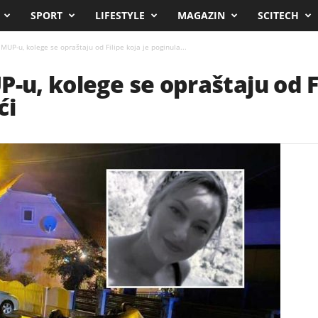
SPORT
LIFESTYLE
MAGAZIN
SCITECH
 MUP-u, kolege se opraštaju od Filipe koja je poginula...
-u, kolege se opraštaju od Fi
ći