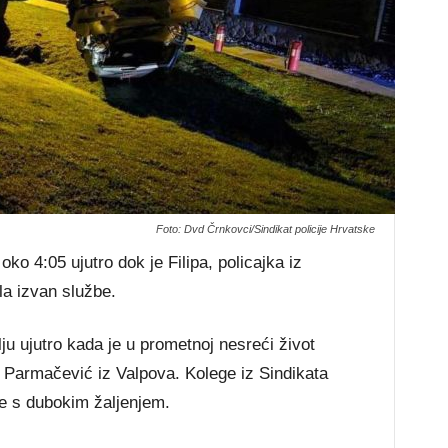
Foto: Dvd Črnkovci/Sindikat policije Hrvatske
o 4:05 ujutro dok je Filipa, policajka iz
ila izvan službe.
lju ujutro kada je u prometnoj nesreći život
pa Parmačević iz Valpova. Kolege iz Sindikata
je s dubokim žaljenjem.