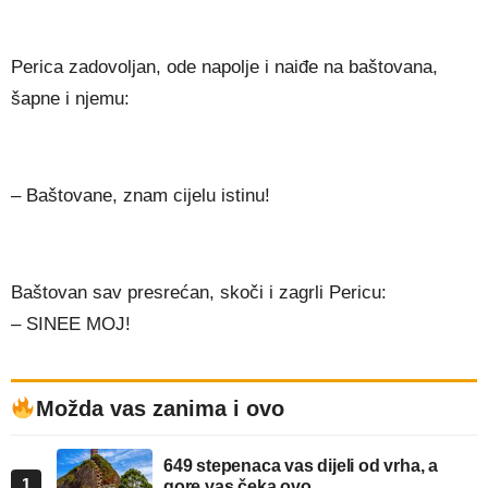
Perica zadovoljan, ode napolje i naiđe na baštovana,
šapne i njemu:
– Baštovane, znam cijelu istinu!
Baštovan sav presrećan, skoči i zagrli Pericu:
– SINEE MOJ!
Možda vas zanima i ovo
649 stepenaca vas dijeli od vrha, a
1
gore vas čeka ovo…