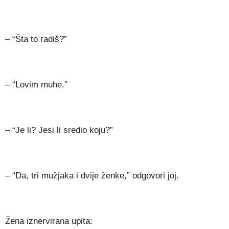
– “Šta to radiš?”
– “Lovim muhe.”
– “Je li? Jesi li sredio koju?”
– “Da, tri mužjaka i dvije ženke,” odgovori joj.
Žena iznervirana upita: