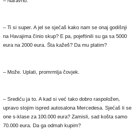
– Naravno.
– Ti si super. A jel se sjećaš kako nam se onaj godišnji
na Havajima činio skup? E pa, pojeftinili su ga sa 5000
eura na 2000 eura. Šta kažeš? Da mu platim?
– Može. Uplati, promrmlja čovjek.
– Srediću ja to. A kad si već tako dobro raspoložen,
upravo stojim ispred autosalona Mercedesa. Sjećaš li se
one s-klase za 100.000 eura? Zamisli, sad košta samo
70.000 eura. Da ga odmah kupim?