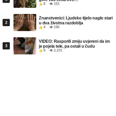
8
👁 153
Znanstvenici: Ljudsko tijelo naglo stari
2
u dva životna razdoblja
4
👁 190
VIDEO: Rasporili zmiju uvjereni da im
3
je pojela tele, pa ostali u čudu
8
👁 2.231