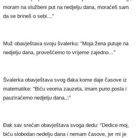
moram na službeni put na nedjelju dana, moraćeš sam
da se brineš o sebi…”
Muž obavještava svoju švalerku: “Moja žena putuje na
nedjelju dana, provešćemo to vrijeme zajedno…”
Švalerka obavještava svog đaka kome daje časove iz
matematike: “Biću veoma zauzeta, imam puno posla i
pauziraćemo nedjelju dana..:”
Đak sav srećan obavještava svoga dedu: “Dedice moj,
biću slobodan nedelju dana i nemam časove, jer mi je