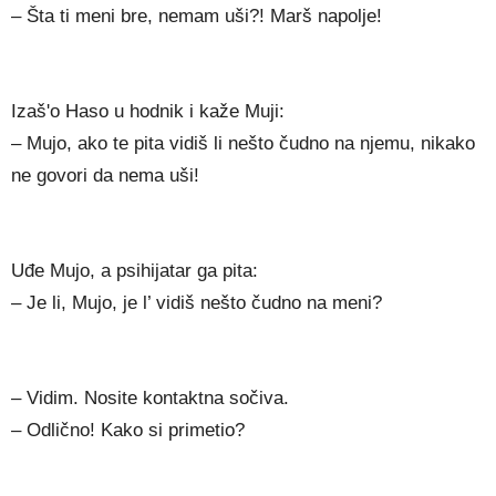
– Šta ti meni bre, nemam uši?! Marš napolje!
Izaš'o Haso u hodnik i kaže Muji:
– Mujo, ako te pita vidiš li nešto čudno na njemu, nikako
ne govori da nema uši!
Uđe Mujo, a psihijatar ga pita:
– Je li, Mujo, je l’ vidiš nešto čudno na meni?
– Vidim. Nosite kontaktna sočiva.
– Odlično! Kako si primetio?