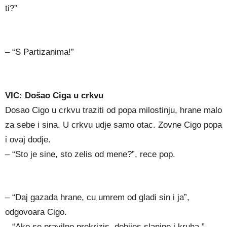
ti?”
– “S Partizanima!”
VIC: Došao Ciga u crkvu
Dosao Cigo u crkvu traziti od popa milostinju, hrane malo
za sebe i sina. U crkvu udje samo otac. Zovne Cigo popa
i ovaj dodje.
– “Sto je sine, sto zelis od mene?”, rece pop.
– “Daj gazada hrane, cu umrem od gladi sin i ja”,
odgovoara Cigo.
– “Ako se pravilno prekrizis, dobijes slanine i kruha.”,