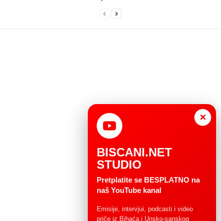
×
BISCANI.NET
STUDIO
Pretplatite se BESPLATNO na
naš YouTube kanal
Emisije, intervjui, podcasti i video
priče iz Bihaća i Unsko-sanskog