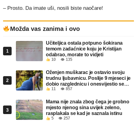
– Prosto. Da imate uši, nosili biste naočare!
Možda vas zanima i ovo
Učiteljica ostala potpuno šokirana
temom zadaćnice koju je Kristijan
1
odabrao, morate to vidjeti
10
👁 135
Oženjen muškarac je ostavio svoju
trudnu ljubavnicu. Poslije 9 mjeseci je
2
dobio razglednicu i onesvijestio se
11
👁 857
kada je pročitao šta piše!
Mama nije znala zbog čega je grobno
mjesto njenog sina uvijek zeleno,
3
rasplakala se kad je saznala istinu
5
👁 257