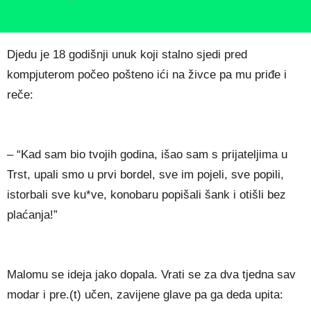
Djedu je 18 godišnji unuk koji stalno sjedi pred
kompjuterom počeo pošteno ići na živce pa mu priđe i
reče:
– “Kad sam bio tvojih godina, išao sam s prijateljima u
Trst, upali smo u prvi bordel, sve im pojeli, sve popili,
istorbali sve ku*ve, konobaru popišali šank i otišli bez
plaćanja!”
Malomu se ideja jako dopala. Vrati se za dva tjedna sav
modar i pre.(t) učen, zavijene glave pa ga deda upita: