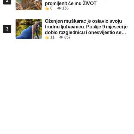
2
promijenit će mu ŽIVOT
6
👁 136
Oženjen muškarac je ostavio svoju
trudnu ljubavnicu. Poslije 9 mjeseci je
3
dobio razglednicu i onesvijestio se
11
👁 857
kada je pročitao šta piše!