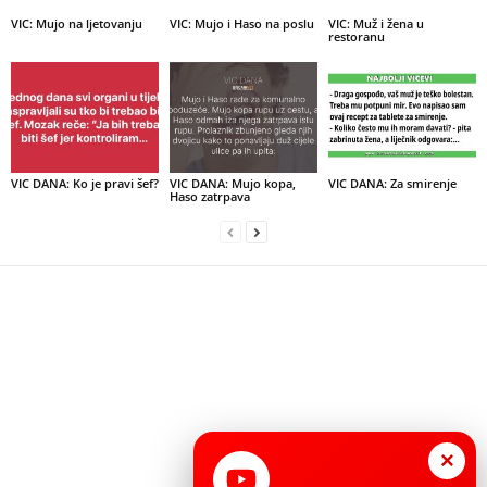
VIC: Mujo na ljetovanju
VIC: Mujo i Haso na poslu
VIC: Muž i žena u
restoranu
VIC DANA: Ko je pravi šef?
VIC DANA: Mujo kopa,
VIC DANA: Za smirenje
Haso zatrpava
×