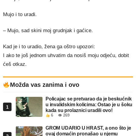
Mujo i to uradi.
– Mujo, sad skini moj grudnjak i gaćice.
Kad je i to uradio, žena ga oštro upozori:
I ako te još jednom uhvatim da nosiš moju odjeću, dobit
ćeš otkaz.
Možda vas zanima i ovo
Policajac se pretvarao da je beskućnik
u invalidskim kolicima: Ostao je u šoku
1
kada su prolaznici uradili ovo!
6
👁 269
GROM UDARIO U HRAST, a ono što je
ovaj domaćin pronašao u njemu