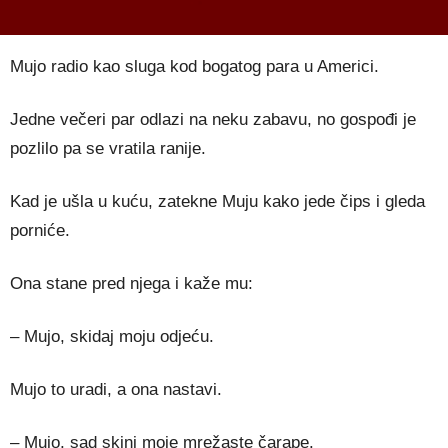
Mujo radio kao sluga kod bogatog para u Americi.
Jedne večeri par odlazi na neku zabavu, no gospođi je
pozlilo pa se vratila ranije.
Kad je ušla u kuću, zatekne Muju kako jede čips i gleda
porniće.
Ona stane pred njega i kaže mu:
– Mujo, skidaj moju odjeću.
Mujo to uradi, a ona nastavi.
– Mujo, sad skini moje mrežaste čarape.