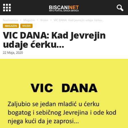
Naslovnica
Magazin
Vicevi
VIC DANA: Kad Jevrejin udaje ćerku…
MAGAZIN
VICEVI
VIC DANA: Kad Jevrejin
udaje ćerku…
22 Maja, 2020