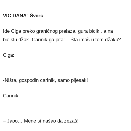
VIC DANA: Šverc
Ide Ciga preko graničnog prelaza, gura bicikl, a na
biciklu džak. Carinik ga pita: – Šta imaš u tom džaku?
Ciga:
-Ništa, gospodin carinik, samo pijesak!
Carinik:
– Jaoo… Mene si našao da zezaš!