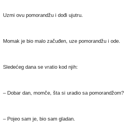
Uzmi ovu pomorandžu i dođi ujutru.
Momak je bio malo začuđen, uze pomorandžu i ode.
Sledećeg dana se vratio kod njih:
– Dobar dan, momče, šta si uradio sa pomorandžom?
– Pojeo sam je, bio sam gladan.