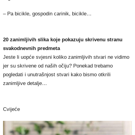
– Pa bicikle, gospodin carinik, bicikle…
20 zanimljivih slika koje pokazuju skrivenu stranu
svakodnevnih predmeta
Jeste li uopće svjesni koliko zanimljivih stvari ne vidimo
jer su skrivene od naših očiju? Ponekad trebamo
pogledati i unutrašnjost stvari kako bismo otkrili
zanimljive detalje…
Cvijeće