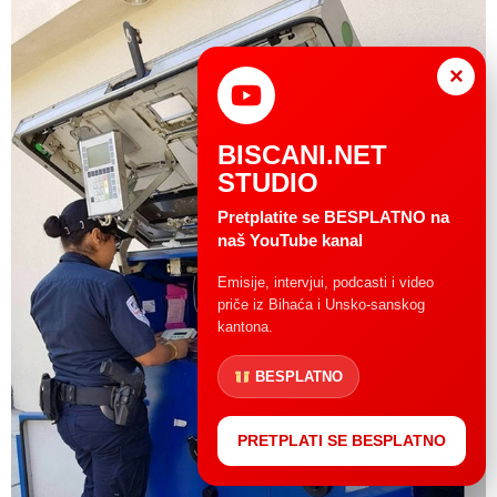
×
BISCANI.NET
STUDIO
Pretplatite se BESPLATNO na
naš YouTube kanal
Emisije, intervjui, podcasti i video
priče iz Bihaća i Unsko-sanskog
kantona.
BESPLATNO
PRETPLATI SE BESPLATNO