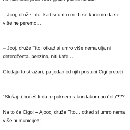
– Jooj, druže Tito, kad si umro mi Ti se kunemo da se
više ne peremo…
– Jooj, druže Tito, otkad si umro više nema ulja ni
deterdženta, benzina, niti kafe…
Gledaju to stražari, pa jedan od njih pristupi Cigi preteći:
“Slušaj ti,hoćeš li da te puknem s kundakom po čelu”!??
Na to će Cigo: – Ajoooj druže Tito… otkad si umro nema
više ni municije!!!