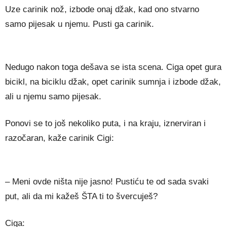
Uze carinik nož, izbode onaj džak, kad ono stvarno
samo pijesak u njemu. Pusti ga carinik.
Nedugo nakon toga dešava se ista scena. Ciga opet gura
bicikl, na biciklu džak, opet carinik sumnja i izbode džak,
ali u njemu samo pijesak.
Ponovi se to još nekoliko puta, i na kraju, iznerviran i
razočaran, kaže carinik Cigi:
– Meni ovde ništa nije jasno! Pustiću te od sada svaki
put, ali da mi kažeš ŠTA ti to švercuješ?
Ciga: