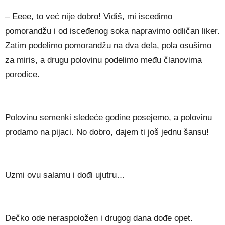
– Eeee, to već nije dobro! Vidiš, mi iscedimo
pomorandžu i od isceđenog soka napravimo odličan liker.
Zatim podelimo pomorandžu na dva dela, pola osušimo
za miris, a drugu polovinu podelimo među članovima
porodice.
Polovinu semenki sledeće godine posejemo, a polovinu
prodamo na pijaci. No dobro, dajem ti još jednu šansu!
Uzmi ovu salamu i dođi ujutru…
Dečko ode neraspoložen i drugog dana dođe opet.