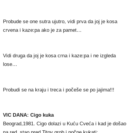
Probude se one sutra ujutro, vidi prva da joj je kosa
crvena i kaze:pa ako je za pamet…
Vidi druga da joj je kosa crna i kaze:pa i ne izgleda
lose…
Probudi se na kraju i treca i počeše se po jajima!!!
VIC DANA: Cigo kuka
Beograd,1981. Cigo dolazi u Kuću Cveća i kad je došao
na red, stao pred Titov grob i počne kukati: