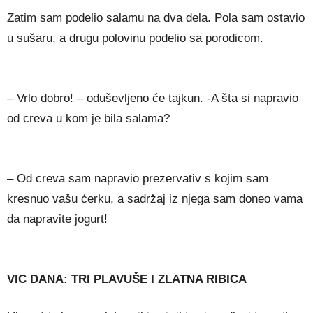
Zatim sam podelio salamu na dva dela. Pola sam ostavio
u sušaru, a drugu polovinu podelio sa porodicom.
– Vrlo dobro! – oduševljeno će tajkun. -A šta si napravio
od creva u kom je bila salama?
– Od creva sam napravio prezervativ s kojim sam
kresnuo vašu ćerku, a sadržaj iz njega sam doneo vama
da napravite jogurt!
VIC DANA: TRI PLAVUŠE I ZLATNA RIBICA