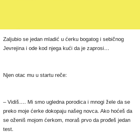
Zaljubio se jedan mladić u ćerku bogatog i sebičnog
Jevrejina i ode kod njega kući da je zaprosi…
Njen otac mu u startu reče:
– Vidiš…. Mi smo ugledna porodica i mnogi žele da se
preko moje ćerke dokopaju našeg novca. Ako hoćeš da
se oženiš mojom ćerkom, moraš prvo da prođeš jedan
test.