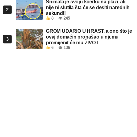
Snimala je svoju kćerku na plaži, ali
nije ni slutila šta će se desiti narednih
2
sekundi!
8
👁 245
GROM UDARIO U HRAST, a ono što je
ovaj domaćin pronašao u njemu
3
promijenit će mu ŽIVOT
6
👁 136