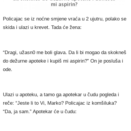
Policajac se iz noćne smjene vraća u 2 ujutru, polako se
skida i ulazi u krevet. Tada će žena:
“Dragi, užasn0 me boli glava. Da li bi mogao da skokneš
do dežurne apoteke i kupiš mi aspirin?” On je posluša i
ode.
Ulazi u apoteku, a tamo ga apotekar u čudu pogleda i
reče: “Jeste li to Vi, Marko? Policajac iz komšiluka?
“Da, ja sam.” Apotekar će u čudu: