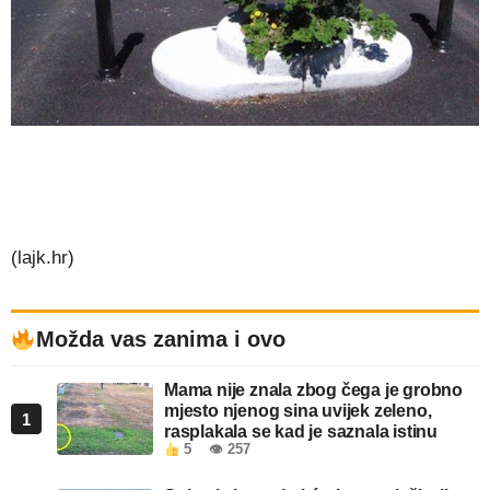
(lajk.hr)
Možda vas zanima i ovo
Mama nije znala zbog čega je grobno
mjesto njenog sina uvijek zeleno,
1
rasplakala se kad je saznala istinu
5
👁 257