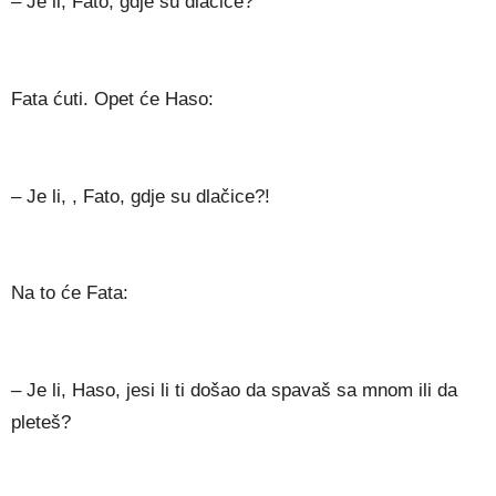
– Je li, Fato, gdje su dlačice?
Fata ćuti. Opet će Haso:
– Je li, , Fato, gdje su dlačice?!
Na to će Fata:
– Je li, Haso, jesi li ti došao da spavaš sa mnom ili da
pleteš?