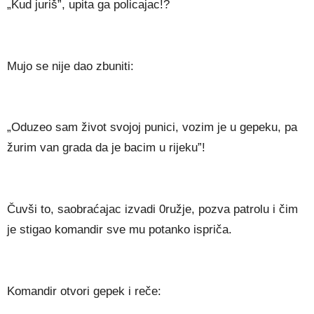
„Kud juriš”, upita ga policajac!?
Mujo se nije dao zbuniti:
„Oduzeo sam život svojoj punici, vozim je u gepeku, pa
žurim van grada da je bacim u rijeku”!
Čuvši to, saobraćajac izvadi 0ružje, pozva patrolu i čim
je stigao komandir sve mu potanko ispriča.
Komandir otvori gepek i reče: