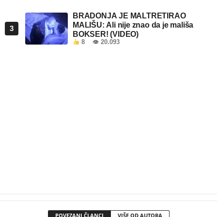
BRADONJA JE MALTRETIRAO
MALIŠU: Ali nije znao da je mališa
3
BOKSER! (VIDEO)
8
👁 20.093
POVEZANI ČLANCI
VIŠE OD AUTORA