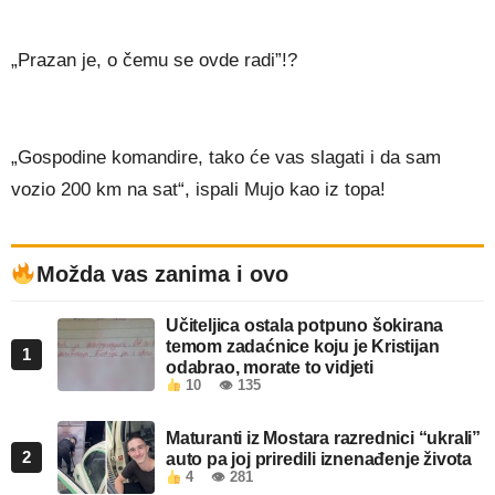
„Prazan je, o čemu se ovde radi”!?
„Gospodine komandire, tako će vas slagati i da sam
vozio 200 km na sat“, ispali Mujo kao iz topa!
Možda vas zanima i ovo
Učiteljica ostala potpuno šokirana
temom zadaćnice koju je Kristijan
1
odabrao, morate to vidjeti
10
👁 135
Maturanti iz Mostara razrednici “ukrali”
2
auto pa joj priredili iznenađenje života
4
👁 281