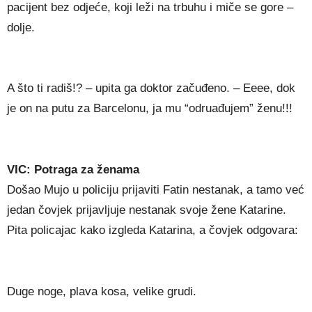
pacijent bez odjeće, koji leži na trbuhu i miče se gore –
dolje.
A što ti radiš!? – upita ga doktor začuđeno. – Eeee, dok
je on na putu za Barcelonu, ja mu “odruađujem” ženu!!!
VIC: Potraga za ženama
Došao Mujo u policiju prijaviti Fatin nestanak, a tamo već
jedan čovjek prijavljuje nestanak svoje žene Katarine.
Pita policajac kako izgleda Katarina, a čovjek odgovara:
Duge noge, plava kosa, velike grudi.