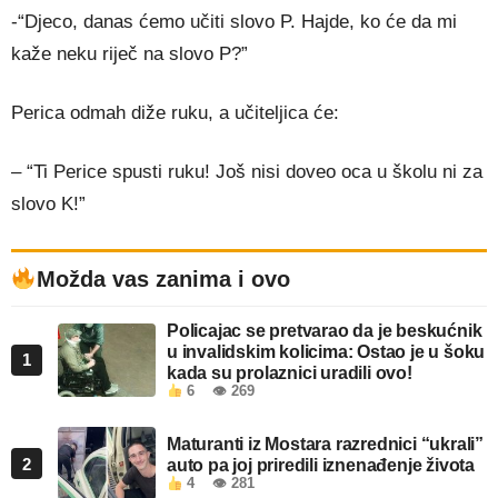
-“Djeco, danas ćemo učiti slovo P. Hajde, ko će da mi
kaže neku riječ na slovo P?”
Perica odmah diže ruku, a učiteljica će:
– “Ti Perice spusti ruku! Još nisi doveo oca u školu ni za
slovo K!”
Možda vas zanima i ovo
Policajac se pretvarao da je beskućnik
u invalidskim kolicima: Ostao je u šoku
1
kada su prolaznici uradili ovo!
6
👁 269
Maturanti iz Mostara razrednici “ukrali”
2
auto pa joj priredili iznenađenje života
4
👁 281