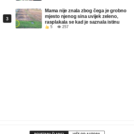
Mama nije znala zbog čega je grobno
mjesto njenog sina uvijek zeleno,
3
rasplakala se kad je saznala istinu
5
👁 257
POVEZANI ČLANCI
VIŠE OD AUTORA