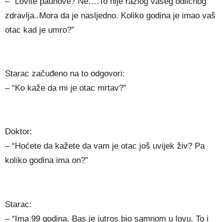
– “Lovite paunove? Ne….To nije razlog vašeg odličnog
zdravlja..Mora da je nasljedno. Koliko godina je imao vaš
otac kad je umro?”
Starac začuđeno na to odgovori:
– “Ko kaže da mi je otac mrtav?”
Doktor:
– “Hoćete da kažete da vam je otac još uvijek živ? Pa
koliko godina ima on?”
Starac:
– “Ima 99 godina. Bas je jutros bio samnom u lovu. To i