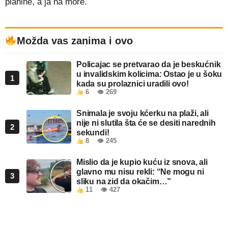
planine, a ja na more.
Možda vas zanima i ovo
Policajac se pretvarao da je beskućnik
u invalidskim kolicima: Ostao je u šoku
1
kada su prolaznici uradili ovo!
6
👁 269
Snimala je svoju kćerku na plaži, ali
nije ni slutila šta će se desiti narednih
2
sekundi!
8
👁 245
Mislio da je kupio kuću iz snova, ali
glavno mu nisu rekli: “Ne mogu ni
3
sliku na zid da okačim…”
11
👁 427