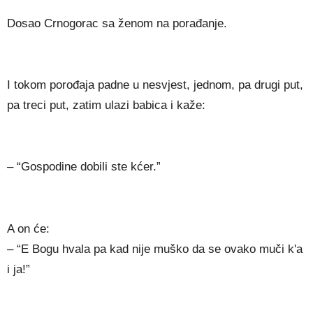
Dosao Crnogorac sa ženom na porađanje.
I tokom porođaja padne u nesvjest, jednom, pa drugi put,
pa treci put, zatim ulazi babica i kaže:
– “Gospodine dobili ste kćer.”
A on će:
– “E Bogu hvala pa kad nije muško da se ovako muči k'a
i ja!”