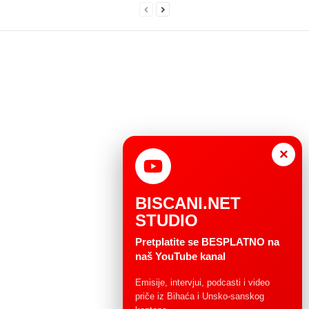
×
BISCANI.NET
STUDIO
Pretplatite se BESPLATNO na
naš YouTube kanal
Emisije, intervjui, podcasti i video
priče iz Bihaća i Unsko-sanskog