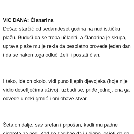
VIC DANA: Članarina
Došao starčić od sedamdeset godina na nud.is.tičku
plažu. Budući da se treba učlaniti, a članarina je skupa,
uprava plaže mu je rekla da besplatno provede jedan dan
i da se nakon toga odluči želi li postati član.
I tako, ide on okolo, vidi puno lijepih djevojaka (koje nije
vidio desetljećima uživo), uzbudi se, priđe jednoj, ona ga
odvede u neki grmić i oni obave stvar.
Šeta on dalje, sav sretan i prpošan, kadli mu padne
cigareta na pod. Kad se sagibao da ju digne, osjeti da ga