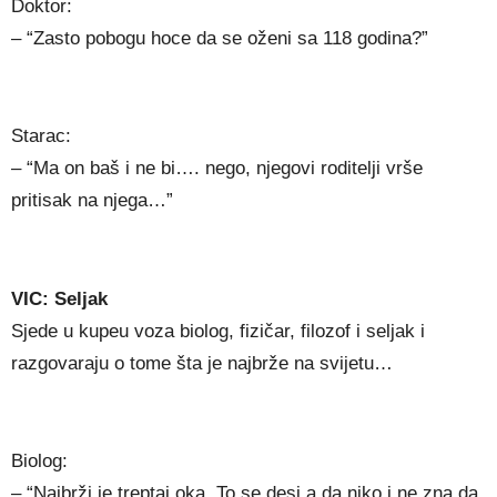
Doktor:
– “Zasto pobogu hoce da se oženi sa 118 godina?”
Starac:
– “Ma on baš i ne bi…. nego, njegovi roditelji vrše
pritisak na njega…”
VIC: Seljak
Sjede u kupeu voza biolog, fizičar, filozof i seljak i
razgovaraju o tome šta je najbrže na svijetu…
Biolog:
– “Najbrži je treptaj oka. To se desi a da niko i ne zna da