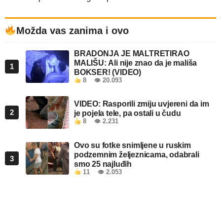
Možda vas zanima i ovo
BRADONJA JE MALTRETIRAO
MALIŠU: Ali nije znao da je mališa
1
BOKSER! (VIDEO)
8
👁 20.093
VIDEO: Rasporili zmiju uvjereni da im
2
je pojela tele, pa ostali u čudu
8
👁 2.231
Ovo su fotke snimljene u ruskim
podzemnim željeznicama, odabrali
3
smo 25 najluđih
11
👁 2.053