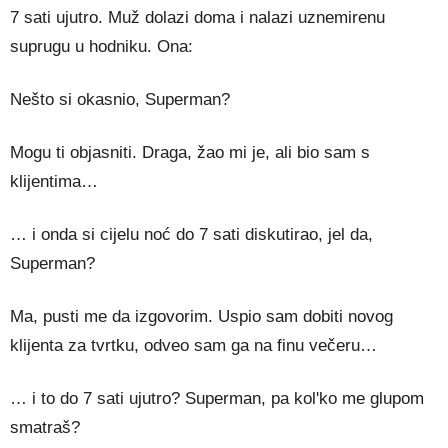
7 sati ujutro. Muž dolazi doma i nalazi uznemirenu
suprugu u hodniku. Ona:
Nešto si okasnio, Superman?
Mogu ti objasniti. Draga, žao mi je, ali bio sam s
klijentima…
… i onda si cijelu noć do 7 sati diskutirao, jel da,
Superman?
Ma, pusti me da izgovorim. Uspio sam dobiti novog
klijenta za tvrtku, odveo sam ga na finu večeru…
… i to do 7 sati ujutro? Superman, pa kol'ko me glupom
smatraš?