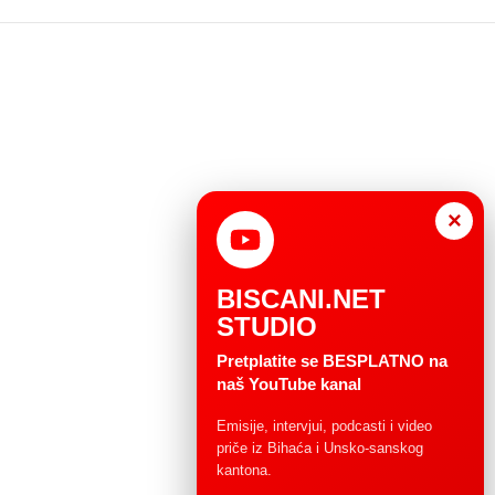
×
BISCANI.NET
STUDIO
Pretplatite se BESPLATNO na
naš YouTube kanal
Emisije, intervjui, podcasti i video
priče iz Bihaća i Unsko-sanskog
kantona.