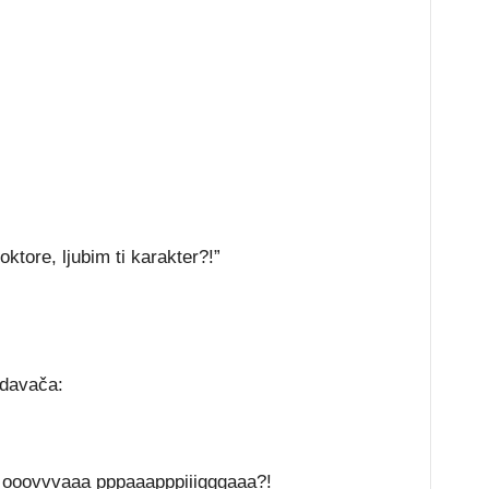
ktore, ljubim ti karakter?!”
odavača:
a ooovvvaaa pppaaapppiiigggaaa?!