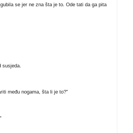
ubila se jer ne zna šta je to. Ode tati da ga pita
”
d susjeda.
riti među nogama, šta li je to?”
”