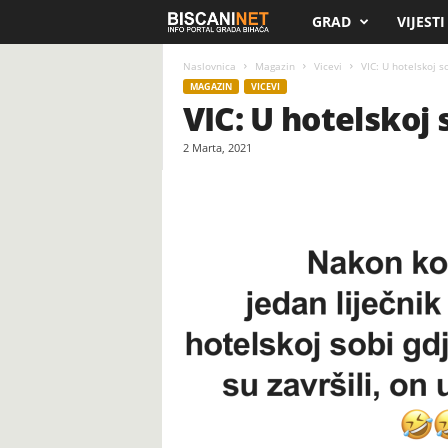
GRAD
VIJESTI
B
i
Naslovnica
Magazin
Vicevi
VIC: U hotelskoj s
MAGAZIN
VICEVI
VIC: U hotelskoj 
s
2 Marta, 2021
c
a
n
i
.
n
e