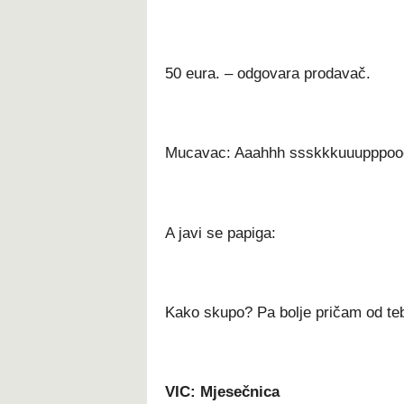
50 eura. – odgovara prodavač.
Mucavac: Aaahhh ssskkkuuupppoo
A javi se papiga:
Kako skupo? Pa bolje pričam od te
VIC: Mjesečnica