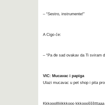
– “Sestro, instrumente!”
A Cigo će:
– “Pa đe sad ovakav da Ti sviram do
VIC: Mucavac i papiga
Ulazi mucavac u pet shop i pita pr
Kkkooollliiikkkooo kkkoooššštttaa