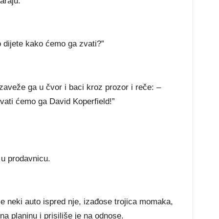
araju:
o dijete kako ćemo ga zvati?”
aveže ga u čvor i baci kroz prozor i reče: –
vati ćemo ga David Koperfield!”
 u prodavnicu.
e neki auto ispred nje, izađose trojica momaka,
a planinu i prisiliše je na odnose.