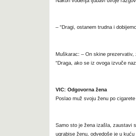
Nakon vođenja ljubavi dvoje razgov
– “Dragi, ostanem trudna i dobijem
Muškarac: – On skine prezervativ, z
“Draga, ako se iz ovoga izvuče naz
VIC: Odgovorna žena
Poslao muž svoju ženu po cigarete
Samo sto je žena izašla, zaustavi s
ugrabise ženu, odvedoše je u kuću n