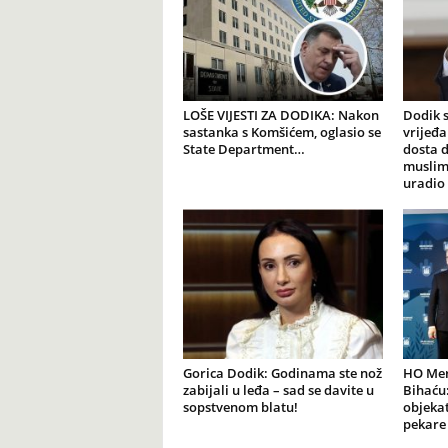
LOŠE VIJESTI ZA DODIKA: Nakon
Dodik s
sastanka s Komšićem, oglasio se
vrijeđ
State Department…
dosta 
muslim
uradio
Gorica Dodik: Godinama ste nož
HO Mer
zabijali u leđa – sad se davite u
Bihaću:
sopstvenom blatu!
objekat
pekare 