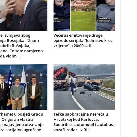
e izvinjava zbog
Večeras emitovanje druge
anja Bošnjaka: “Znam
epizode serijala “Jedinstvo kroz
dobrih Bošnjaka,
vrijeme” u 20:00 sati
ana. To sam namjerno
 da vidim …”
hamet u posjeti Gradu
Teška saobraćajna nesreća u
 Osiguran vlastiti
Hrvatskoj kod Karlovca:
 i najavljeno otvaranje
Sudarili se automobil i autobus,
za socijalno ugrožene
vozači rođaci iz BiH