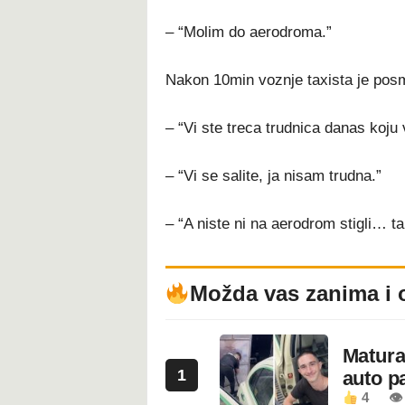
– “Molim do aerodroma.”
Nakon 10min voznje taxista je posm
– “Vi ste treca trudnica danas koju
– “Vi se salite, ja nisam trudna.”
– “A niste ni na aerodrom stigli… ta
Možda vas zanima i 
Maturan
1
auto pa
4
👁