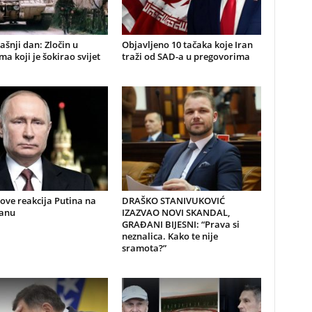
šnji dan: Zločin u
Objavljeno 10 tačaka koje Iran
a koji je šokirao svijet
traži od SAD-a u pregovorima
nove reakcija Putina na
DRAŠKO STANIVUKOVIĆ
ranu
IZAZVAO NOVI SKANDAL,
GRAĐANI BIJESNI: “Prava si
neznalica. Kako te nije
sramota?”