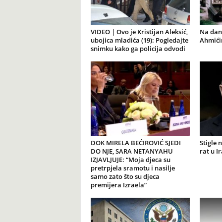
VIDEO | Ovo je Kristijan Aleksić,
Na dana
ubojica mladića (19): Pogledajte
Ahmićim
snimku kako ga policija odvodi
DOK MIRELA BEĆIROVIĆ SJEDI
Stigle 
DO NJE, SARA NETANYAHU
rat u I
IZJAVLJUJE: “Moja djeca su
pretrpjela sramotu i nasilje
samo zato što su djeca
premijera Izraela”