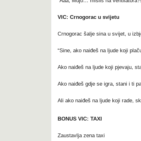
“Aaa, Mujo… misliš na ventilatora?!
VIC: Crnogorac u svijetu
Crnogorac šalje sina u svijet, u izbj
“Sine, ako naiđeš na ljude koji plaču,
Ako naiđeš na ljude koji pjevaju, stan
Ako naiđeš gdje se igra, stani i ti pa
Ali ako naiđeš na ljude koji rade, s
BONUS VIC: TAXI
Zaustavlja zena taxi