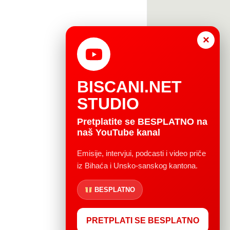
×
BISCANI.NET
STUDIO
Pretplatite se BESPLATNO na
naš YouTube kanal
Emisije, intervjui, podcasti i video priče
iz Bihaća i Unsko-sanskog kantona.
BESPLATNO
PRETPLATI SE BESPLATNO