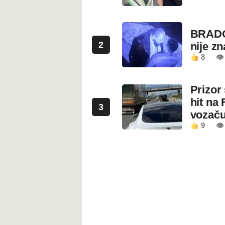
BRADO
2
nije z
8
👁 
Prizor
hit na 
3
vozaču
9
👁 