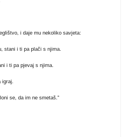
”
eglištvo, i daje mu nekoliko savjeta:
 stani i ti pa plači s njima.
i i ti pa pjevaj s njima.
 igraj.
kloni se, da im ne smetaš.”