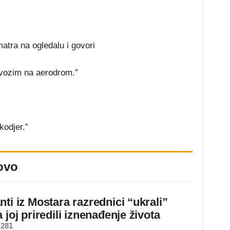
atra na ogledalu i govori
 vozim na aerodrom.”
kodjer.”
ovo
ti iz Mostara razrednici “ukrali”
 joj priredili iznenađenje života
 281