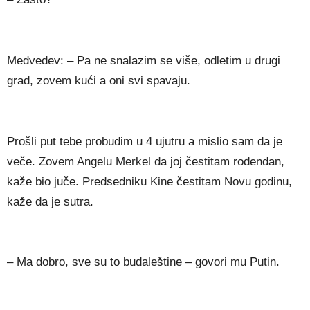
Medvedev: – Pa ne snalazim se više, odletim u drugi
grad, zovem kući a oni svi spavaju.
Prošli put tebe probudim u 4 ujutru a mislio sam da je
veče. Zovem Angelu Merkel da joj čestitam rođendan,
kaže bio juče. Predsedniku Kine čestitam Novu godinu,
kaže da je sutra.
– Ma dobro, sve su to budaleštine – govori mu Putin.