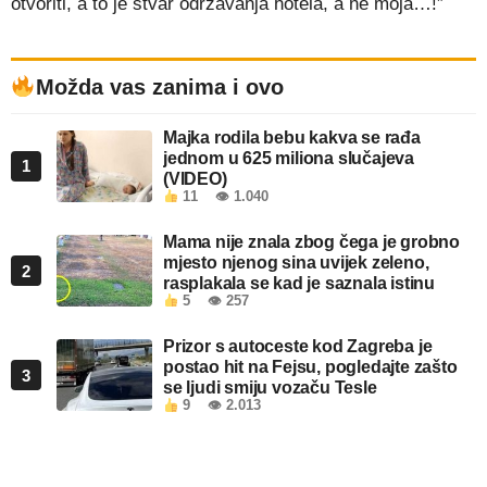
otvoriti, a to je stvar održavanja hotela, a ne moja…!”
Možda vas zanima i ovo
Majka rodila bebu kakva se rađa
jednom u 625 miliona slučajeva
1
(VIDEO)
11
👁 1.040
Mama nije znala zbog čega je grobno
mjesto njenog sina uvijek zeleno,
2
rasplakala se kad je saznala istinu
5
👁 257
Prizor s autoceste kod Zagreba je
postao hit na Fejsu, pogledajte zašto
3
se ljudi smiju vozaču Tesle
9
👁 2.013