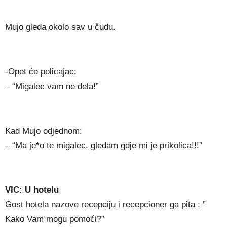
Mujo gleda okolo sav u čudu.
-Opet će policajac:
– “Migalec vam ne dela!”
Kad Mujo odjednom:
– “Ma je*o te migalec, gledam gdje mi je prikolica!!!”
VIC: U hotelu
Gost hotela nazove recepciju i recepcioner ga pita : ”
Kako Vam mogu pomoći?”