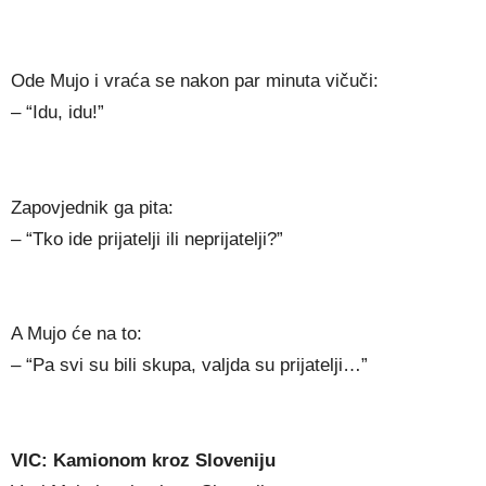
Ode Mujo i vraća se nakon par minuta vičuči:
– “Idu, idu!”
Zapovjednik ga pita:
– “Tko ide prijatelji ili neprijatelji?”
A Mujo će na to:
– “Pa svi su bili skupa, valjda su prijatelji…”
VIC: Kamionom kroz Sloveniju