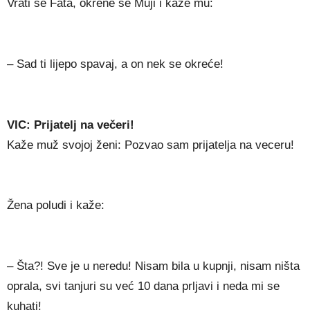
Vrati se Fata, okrene se Muji i kaže mu:
– Sad ti lijepo spavaj, a on nek se okreće!
VIC: Prijatelj na večeri!
Kaže muž svojoj ženi: Pozvao sam prijatelja na veceru!
Žena poludi i kaže:
– Šta?! Sve je u neredu! Nisam bila u kupnji, nisam ništa
oprala, svi tanjuri su već 10 dana prljavi i neda mi se
kuhati!