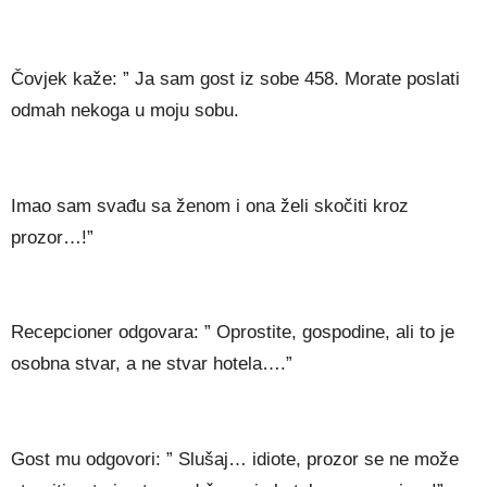
Čovjek kaže: ” Ja sam gost iz sobe 458. Morate poslati
odmah nekoga u moju sobu.
Imao sam svađu sa ženom i ona želi skočiti kroz
prozor…!”
Recepcioner odgovara: ” Oprostite, gospodine, ali to je
osobna stvar, a ne stvar hotela….”
Gost mu odgovori: ” Slušaj… idiote, prozor se ne može