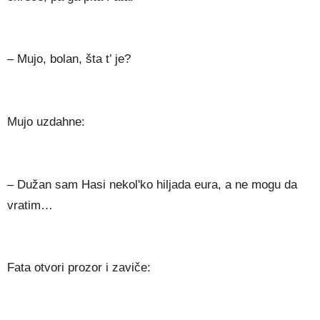
– Mujo, bolan, šta t’ je?
Mujo uzdahne:
– Dužan sam Hasi nekol'ko hiljada eura, a ne mogu da
vratim…
Fata otvori prozor i zaviče: