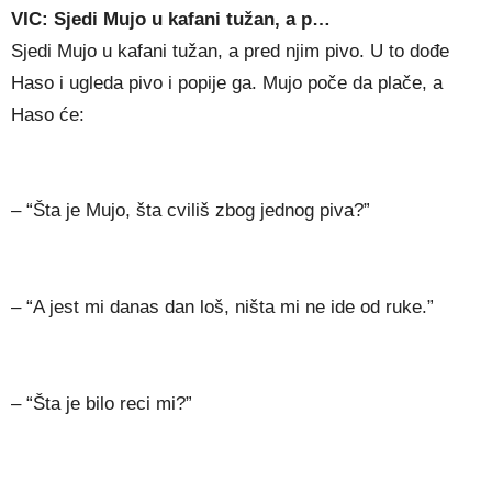
VIC: Sjedi Mujo u kafani tužan, a p…
Sjedi Mujo u kafani tužan, a pred njim pivo. U to dođe
Haso i ugleda pivo i popije ga. Mujo poče da plače, a
Haso će:
– “Šta je Mujo, šta cviliš zbog jednog piva?”
– “A jest mi danas dan loš, ništa mi ne ide od ruke.”
– “Šta je bilo reci mi?”