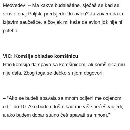
Medvedev: – Ma kakve budaleštine, sjećaš se kad se
srušio onaj Poljski predsjednički avion? Ja zovem da im
izjavim saučešće, a čovjek mi kaže da avion još nije ni
poletio.
VIC: Komšija obladao komšinicu
Htio komšija da spava sa komšinicom, ali komšinica mu
nije dala. Zbog toga se dečko s njom dogovori:
– “Ako se budeš spavala sa mnom ocijeni me ocjenom
od 1 do 10. Ako budem loš nikad me više nećeš vidjedi,
a ako budem dobar stalno ćeš spavati sa mnom.”