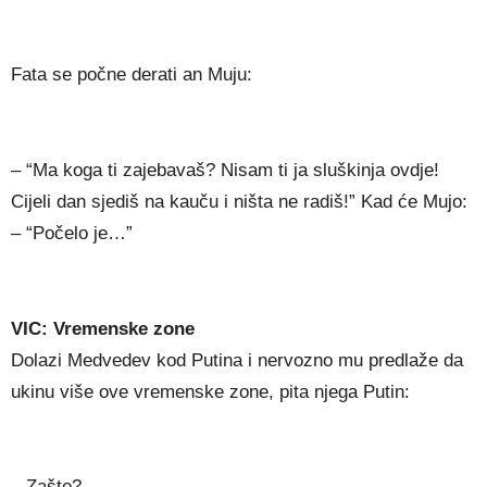
Fata se počne derati an Muju:
– “Ma koga ti zajebavaš? Nisam ti ja sluškinja ovdje!
Cijeli dan sjediš na kauču i ništa ne radiš!” Kad će Mujo:
– “Počelo je…”
VIC: Vremenske zone
Dolazi Medvedev kod Putina i nervozno mu predlaže da
ukinu više ove vremenske zone, pita njega Putin:
– Zašto?