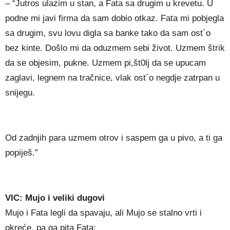
– “Jutros ulazim u stan, a Fata sa drugim u krevetu. U
podne mi javi firma da sam dobio otkaz. Fata mi pobjegla
sa drugim, svu lovu digla sa banke tako da sam ost`o
bez kinte. Došlo mi da oduzmem sebi život. Uzmem štrik
da se objesim, pukne. Uzmem pi,št0lj da se upucam
zaglavi, legnem na tračnice, vlak ost´o negdje zatrpan u
snijegu.
Od zadnjih para uzmem otrov i saspem ga u pivo, a ti ga
popiješ.”
VIC: Mujo i veliki dugovi
Mujo i Fata legli da spavaju, ali Mujo se stalno vrti i
okreće, pa ga pita Fata: