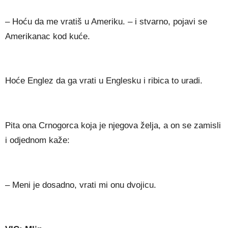
– Hoću da me vratiš u Ameriku. – i stvarno, pojavi se
Amerikanac kod kuće.
Hoće Englez da ga vrati u Englesku i ribica to uradi.
Pita ona Crnogorca koja je njegova želja, a on se zamisli
i odjednom kaže:
– Meni je dosadno, vrati mi onu dvojicu.