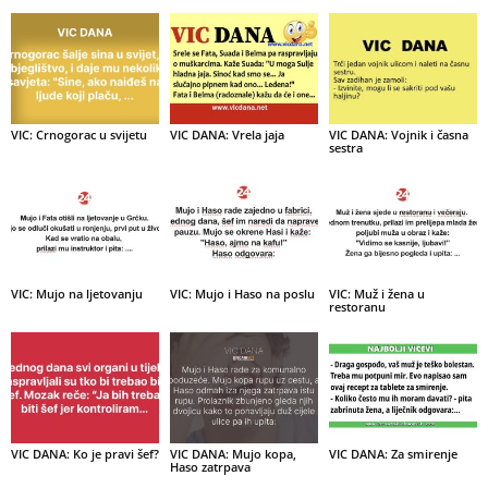
VIC: Crnogorac u svijetu
VIC DANA: Vrela jaja
VIC DANA: Vojnik i časna
sestra
VIC: Mujo na ljetovanju
VIC: Mujo i Haso na poslu
VIC: Muž i žena u
restoranu
VIC DANA: Ko je pravi šef?
VIC DANA: Mujo kopa,
VIC DANA: Za smirenje
Haso zatrpava