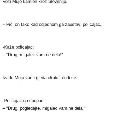
Vozi Mujo kamion kroz Sloveniju.
– Piči on tako kad odjednom ga zaustavi policajac.
-Kaže policajac:
– “Drug, migalec vam ne dela!”
Izađe Mujo van i gleda okolo i čudi se.
-Policajac ga spopao:
– “Drug, pogledajte, migalec vam ne dela!”