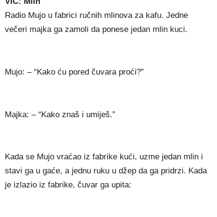
VIC: Mlin
Radio Mujo u fabrici ručnih mlinova za kafu. Jedne
večeri majka ga zamoli da ponese jedan mlin kuci.
Mujo: – “Kako ću pored čuvara proći?”
Majka: – “Kako znaš i umiješ.”
Kada se Mujo vraćao iz fabrike kući, uzme jedan mlin i
stavi ga u gaće, a jednu ruku u džep da ga pridrzi. Kada
je izlazio iz fabrike, čuvar ga upita: