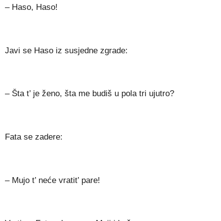
– Haso, Haso!
Javi se Haso iz susjedne zgrade:
– Šta t’ je ženo, šta me budiš u pola tri ujutro?
Fata se zadere:
– Mujo t’ neće vratit’ pare!