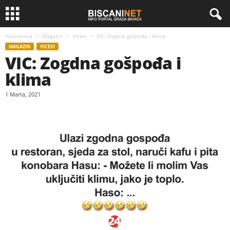
Naslovnica
Magazin
Vicevi
VIC: Zogdna gošpođa i klima
MAGAZIN
VICEVI
VIC: Zogdna gošpođa i
klima
1 Marta, 2021