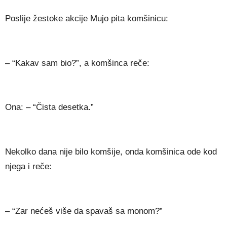
Poslije žestoke akcije Mujo pita komšinicu:
– “Kakav sam bio?”, a komšinca reče:
Ona: – “Čista desetka.”
Nekolko dana nije bilo komšije, onda komšinica ode kod
njega i reče:
– “Zar nećeš više da spavaš sa monom?”