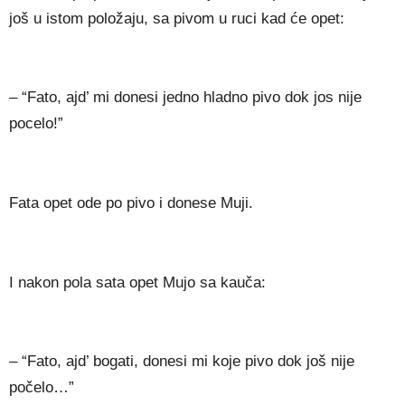
još u istom položaju, sa pivom u ruci kad će opet:
– “Fato, ajd’ mi donesi jedno hladno pivo dok jos nije
pocelo!”
Fata opet ode po pivo i donese Muji.
I nakon pola sata opet Mujo sa kauča:
– “Fato, ajd’ bogati, donesi mi koje pivo dok još nije
počelo…”