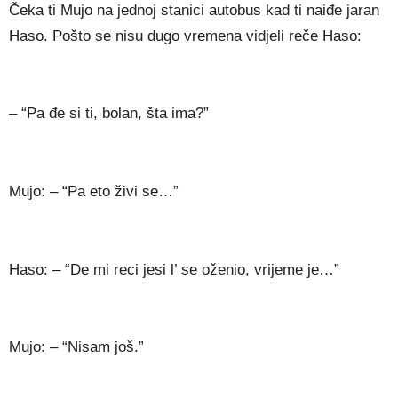
Čeka ti Mujo na jednoj stanici autobus kad ti naiđe jaran
Haso. Pošto se nisu dugo vremena vidjeli reče Haso:
– “Pa đe si ti, bolan, šta ima?”
Mujo: – “Pa eto živi se…”
Haso: – “De mi reci jesi l’ se oženio, vrijeme je…”
Mujo: – “Nisam još.”