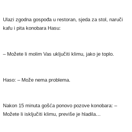
Ulazi zgodna gospođa u restoran, sjeda za stol, naruči
kafu i pita konobara Hasu:
– Možete li molim Vas uključiti klimu, jako je toplo.
Haso: – Može nema problema.
Nakon 15 minuta gošća ponovo pozove konobara: –
Možete li isključiti klimu, previše je hladila…