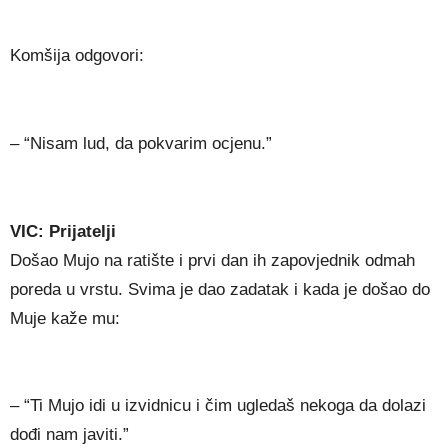
Komšija odgovori:
– “Nisam lud, da pokvarim ocjenu.”
VIC: Prijatelji
Došao Mujo na ratište i prvi dan ih zapovjednik odmah
poreda u vrstu. Svima je dao zadatak i kada je došao do
Muje kaže mu:
– “Ti Mujo idi u izvidnicu i čim ugledaš nekoga da dolazi
dođi nam javiti.”