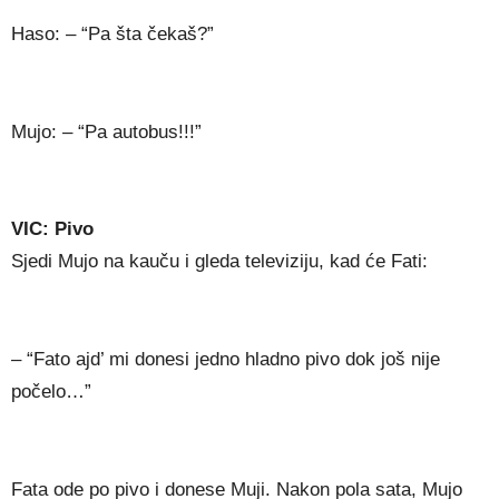
Haso: – “Pa šta čekaš?”
Mujo: – “Pa autobus!!!”
VIC: Pivo
Sjedi Mujo na kauču i gleda televiziju, kad će Fati:
– “Fato ajd’ mi donesi jedno hladno pivo dok još nije
počelo…”
Fata ode po pivo i donese Muji. Nakon pola sata, Mujo