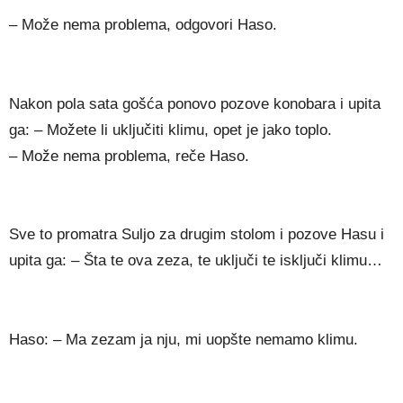
– Može nema problema, odgovori Haso.
Nakon pola sata gošća ponovo pozove konobara i upita
ga: – Možete li uključiti klimu, opet je jako toplo.
– Može nema problema, reče Haso.
Sve to promatra Suljo za drugim stolom i pozove Hasu i
upita ga: – Šta te ova zeza, te uključi te isključi klimu…
Haso: – Ma zezam ja nju, mi uopšte nemamo klimu.