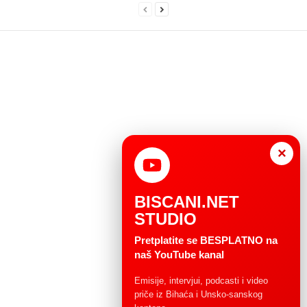
×
BISCANI.NET
STUDIO
Pretplatite se BESPLATNO na
naš YouTube kanal
Emisije, intervjui, podcasti i video
priče iz Bihaća i Unsko-sanskog