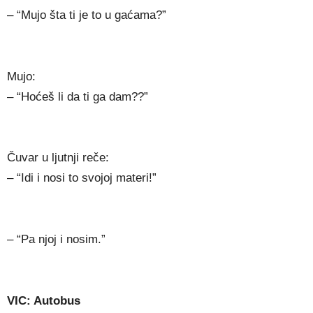
– “Mujo šta ti je to u gaćama?”
Mujo:
– “Hoćeš li da ti ga dam??”
Čuvar u ljutnji reče:
– “Idi i nosi to svojoj materi!”
– “Pa njoj i nosim.”
VIC: Autobus