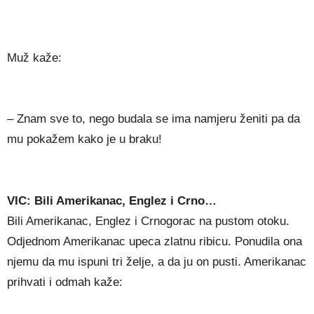
Muž kaže:
– Znam sve to, nego budala se ima namjeru ženiti pa da
mu pokažem kako je u braku!
VIC: Bili Amerikanac, Englez i Crno…
Bili Amerikanac, Englez i Crnogorac na pustom otoku.
Odjednom Amerikanac upeca zlatnu ribicu. Ponudila ona
njemu da mu ispuni tri želje, a da ju on pusti. Amerikanac
prihvati i odmah kaže: