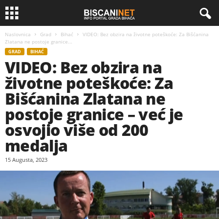
Naslovnica
Grad
Bihać
VIDEO: Bez obzira na životne poteškoće: Za Bišćanina
Zlatana ne postoje granice...
GRAD
BIHAĆ
VIDEO: Bez obzira na
životne poteškoće: Za
Bišćanina Zlatana ne
postoje granice – već je
osvojio više od 200
medalja
15 Augusta, 2023