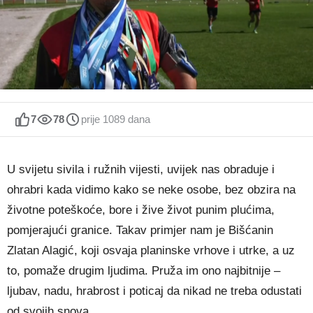
7
78
prije 1089 dana
U svijetu sivila i ružnih vijesti, uvijek nas obraduje i
ohrabri kada vidimo kako se neke osobe, bez obzira na
životne poteškoće, bore i žive život punim plućima,
pomjerajući granice. Takav primjer nam je Bišćanin
Zlatan Alagić, koji osvaja planinske vrhove i utrke, a uz
to, pomaže drugim ljudima. Pruža im ono najbitnije –
ljubav, nadu, hrabrost i poticaj da nikad ne treba odustati
od svojih snova.