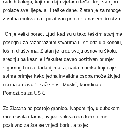
radnih kolega, koji mu daju vjetar u leđa i koji sa njim
prolaze sve lijepe, ali i teške dane. Zlatan je za mnoge
životna motivacija i pozitivan primjer u našem društvu.
“On je veliki borac. Ljudi kad su u tako teškim stanjima
posegnu za raznoraznim stvarima ili se odaju alkoholu,
lošim društvima. Zlatan je kroz svoju osnovnu školu,
srednju pa kasnije i fakultet davao pozitivan primjer
sigurnog borca, tada dječaka, sada momka koji daje
svima primjer kako jedna invalidna osoba može živjeti
normalan život”, kaže Elvir Muslić, koordinator
Pomozi.ba za USK.
Za Zlatana ne postoje granice. Napominje, u dubokom
moru sivila i tame, uvijek ispliva ono dobro i ono
pozitivno za šta se vrijedi boriti, a to je: