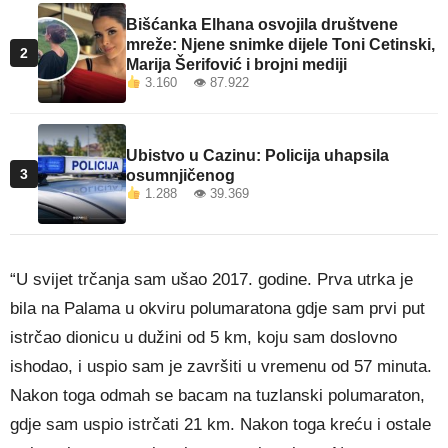
Bišćanka Elhana osvojila društvene
mreže: Njene snimke dijele Toni Cetinski,
2
Marija Šerifović i brojni mediji
3.160 👁 87.922
Ubistvo u Cazinu: Policija uhapsila
3
osumnjičenog
1.288 👁 39.369
“U svijet trčanja sam ušao 2017. godine. Prva utrka je
bila na Palama u okviru polumaratona gdje sam prvi put
istrčao dionicu u dužini od 5 km, koju sam doslovno
ishodao, i uspio sam je završiti u vremenu od 57 minuta.
Nakon toga odmah se bacam na tuzlanski polumaraton,
gdje sam uspio istrčati 21 km. Nakon toga kreću i ostale