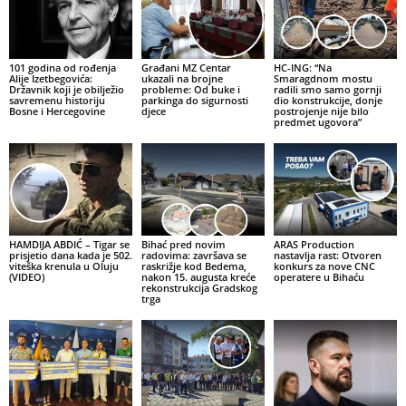
101 godina od rođenja
Građani MZ Centar
HC-ING: “Na
Alije Izetbegovića:
ukazali na brojne
Smaragdnom mostu
Državnik koji je obilježio
probleme: Od buke i
radili smo samo gornji
savremenu historiju
parkinga do sigurnosti
dio konstrukcije, donje
Bosne i Hercegovine
djece
postrojenje nije bilo
predmet ugovora”
HAMDIJA ABDIĆ – Tigar se
Bihać pred novim
ARAS Production
prisjetio dana kada je 502.
radovima: završava se
nastavlja rast: Otvoren
viteška krenula u Oluju
raskrižje kod Bedema,
konkurs za nove CNC
(VIDEO)
nakon 15. augusta kreće
operatere u Bihaću
rekonstrukcija Gradskog
trga