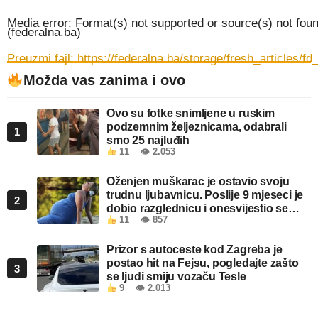
Media error: Format(s) not supported or source(s) not fou
(federalna.ba)
Preuzmi fajl: https://federalna.ba/storage/fresh_articles/
Možda vas zanima i ovo
00:00
Ovo su fotke snimljene u ruskim
podzemnim željeznicama, odabrali
1
smo 25 najluđih
11
👁 2.053
Oženjen muškarac je ostavio svoju
trudnu ljubavnicu. Poslije 9 mjeseci je
2
dobio razglednicu i onesvijestio se
11
👁 857
kada je pročitao šta piše!
Prizor s autoceste kod Zagreba je
postao hit na Fejsu, pogledajte zašto
3
se ljudi smiju vozaču Tesle
9
👁 2.013