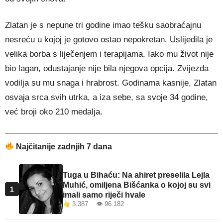
Zlatan je s nepune tri godine imao tešku saobraćajnu
nesreću u kojoj je gotovo ostao nepokretan. Uslijedila je
velika borba s liječenjem i terapijama. Iako mu život nije
bio lagan, odustajanje nije bila njegova opcija. Zvijezda
vodilja su mu snaga i hrabrost. Godinama kasnije, Zlatan
osvaja srca svih utrka, a iza sebe, sa svoje 34 godine,
već broji oko 210 medalja.
Najčitanije zadnjih 7 dana
Tuga u Bihaću: Na ahiret preselila Lejla
Muhić, omiljena Bišćanka o kojoj su svi
1
imali samo riječi hvale
3.387 👁 96.182