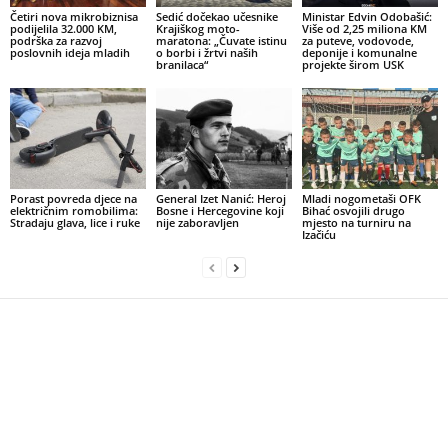
Četiri nova mikrobiznisa
Sedić dočekao učesnike
Ministar Edvin Odobašić:
podijelila 32.000 KM,
Krajiškog moto-
Više od 2,25 miliona KM
podrška za razvoj
maratona: „Čuvate istinu
za puteve, vodovode,
poslovnih ideja mladih
o borbi i žrtvi naših
deponije i komunalne
branilaca“
projekte širom USK
Porast povreda djece na
General Izet Nanić: Heroj
Mladi nogometaši OFK
električnim romobilima:
Bosne i Hercegovine koji
Bihać osvojili drugo
Stradaju glava, lice i ruke
nije zaboravljen
mjesto na turniru na
Izačiću