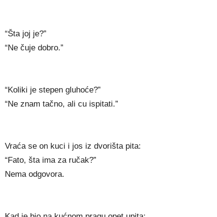
“Šta joj je?”
“Ne čuje dobro.”
“Koliki je stepen gluhoće?”
“Ne znam tačno, ali cu ispitati.”
Vraća se on kuci i jos iz dvorišta pita:
“Fato, šta ima za ručak?”
Nema odgovora.
Kad je bio na kućnom pragu opet upita: