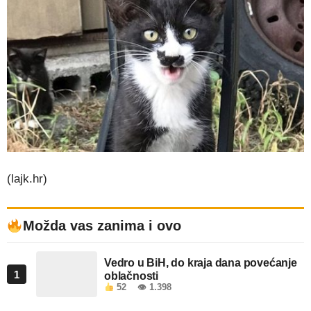
(lajk.hr)
Možda vas zanima i ovo
Vedro u BiH, do kraja dana povećanje
1
oblačnosti
52
👁 1.398