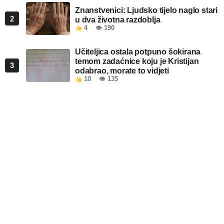
Znanstvenici: Ljudsko tijelo naglo stari
2
u dva životna razdoblja
4
👁 190
Učiteljica ostala potpuno šokirana
temom zadaćnice koju je Kristijan
3
odabrao, morate to vidjeti
10
👁 135