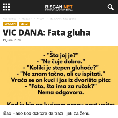
Naslovnica
Magazin
Vicevi
VIC DANA: Fata gluha
MAGAZIN
VICEVI
VIC DANA: Fata gluha
19 Juna, 2020
Išao Haso kod doktora da trazi lijek za ženu.