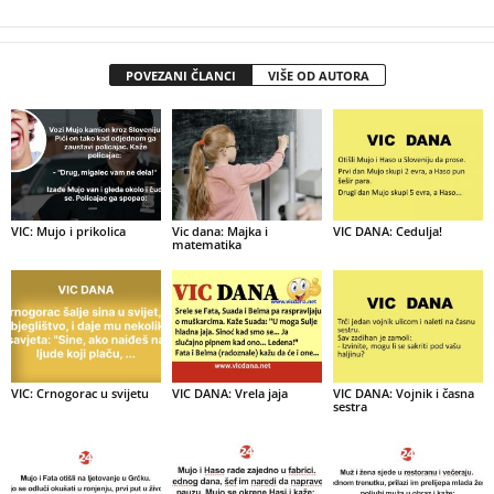
POVEZANI ČLANCI
VIŠE OD AUTORA
VIC: Mujo i prikolica
Vic dana: Majka i
VIC DANA: Cedulja!
matematika
VIC: Crnogorac u svijetu
VIC DANA: Vrela jaja
VIC DANA: Vojnik i časna
sestra