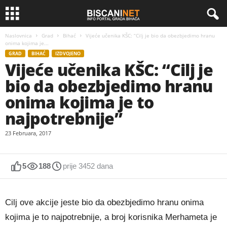
Naslovnica
Grad
Bihać
Vijeće učenika KŠC: “Cilj je bio da obezbjedimo hranu
onima kojima je...
GRAD
BIHAĆ
IZDVOJENO
Vijeće učenika KŠC: “Cilj je
bio da obezbjedimo hranu
onima kojima je to
najpotrebnije”
23 Februara, 2017
5
188
prije 3452 dana
Cilj ove akcije jeste bio da obezbjedimo hranu onima
kojima je to najpotrebnije, a broj korisnika Merhameta je