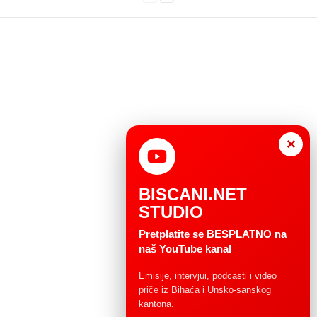
×
BISCANI.NET
STUDIO
Pretplatite se BESPLATNO na
naš YouTube kanal
Emisije, intervjui, podcasti i video
priče iz Bihaća i Unsko-sanskog
kantona.