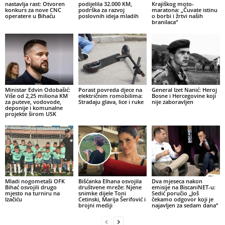
nastavlja rast: Otvoren
podijelila 32.000 KM,
Krajiškog moto-
konkurs za nove CNC
podrška za razvoj
maratona: „Čuvate istinu
operatere u Bihaću
poslovnih ideja mladih
o borbi i žrtvi naših
branilaca“
Ministar Edvin Odobašić:
Porast povreda djece na
General Izet Nanić: Heroj
Više od 2,25 miliona KM
električnim romobilima:
Bosne i Hercegovine koji
za puteve, vodovode,
Stradaju glava, lice i ruke
nije zaboravljen
deponije i komunalne
projekte širom USK
Mladi nogometaši OFK
Bišćanka Elhana osvojila
Dva mjeseca nakon
Bihać osvojili drugo
društvene mreže: Njene
emisije na BiscaniNET-u:
mjesto na turniru na
snimke dijele Toni
Sedić poručio „Još
Izačiću
Cetinski, Marija Šerifović i
čekamo odgovor koji je
brojni mediji
najavljen za sedam dana“