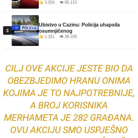
3.054 👁 85.113
Ubistvo u Cazinu: Policija uhapsila
3
osumnjičenog
1.251 👁 38.108
CILJ OVE AKCIJE JESTE BIO DA
OBEZBJEDIMO HRANU ONIMA
KOJIMA JE TO NAJPOTREBNIJE,
A BROJ KORISNIKA
MERHAMETA JE 282 GRAĐANA.
OVU AKCIJU SMO USPJEŠNO