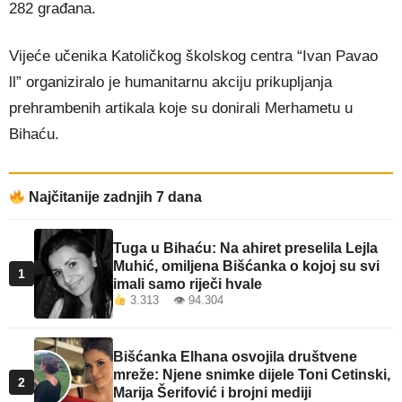
282 građana.
Vijeće učenika Katoličkog školskog centra “Ivan Pavao
ll” organiziralo je humanitarnu akciju prikupljanja
prehrambenih artikala koje su donirali Merhametu u
Bihaću.
Najčitanije zadnjih 7 dana
Tuga u Bihaću: Na ahiret preselila Lejla
Muhić, omiljena Bišćanka o kojoj su svi
1
imali samo riječi hvale
3.313 👁 94.304
Bišćanka Elhana osvojila društvene
mreže: Njene snimke dijele Toni Cetinski,
2
Marija Šerifović i brojni mediji