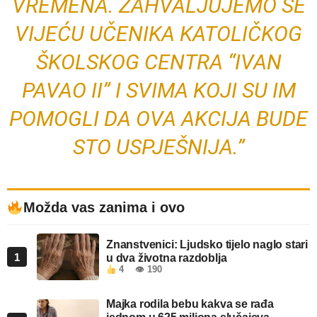
VREMENA. ZAHVALJUJEMO SE
VIJEĆU UČENIKA KATOLIČKOG
ŠKOLSKOG CENTRA “IVAN
PAVAO II” I SVIMA KOJI SU IM
POMOGLI DA OVA AKCIJA BUDE
STO USPJEŠNIJA.”
Možda vas zanima i ovo
Znanstvenici: Ljudsko tijelo naglo stari
1
u dva životna razdoblja
4
👁 190
Majka rodila bebu kakva se rađa