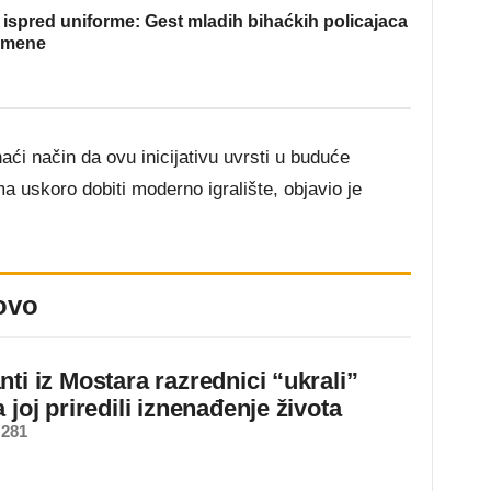
ispred uniforme: Gest mladih bihaćkih policajaca
omene
i način da ovu inicijativu uvrsti u buduće
a uskoro dobiti moderno igralište, objavio je
ovo
ti iz Mostara razrednici “ukrali”
 joj priredili iznenađenje života
 281