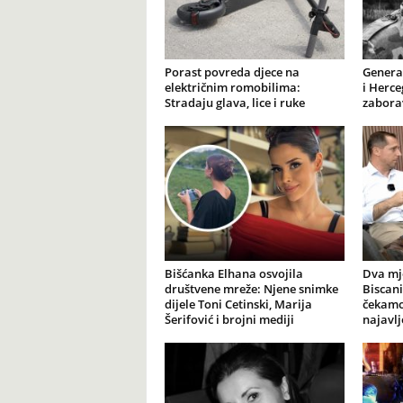
Porast povreda djece na
General
električnim romobilima:
i Herce
Stradaju glava, lice i ruke
zabora
Bišćanka Elhana osvojila
Dva mj
društvene mreže: Njene snimke
Biscani
dijele Toni Cetinski, Marija
čekamo 
Šerifović i brojni mediji
najavl