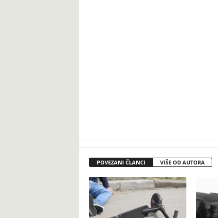
POVEZANI ČLANCI
VIŠE OD AUTORA