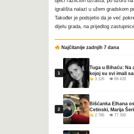
djeci različitih uzrasta, po uzoru 
igrališta nalazi u užem gradskom p
Također je podsjetio da je već pokre
dijelu grada, na prijedlog zastupni
Najčitanije zadnjih 7 dana
Tuga u Bihaću: Na a
1
kojoj su svi imali sa
3.126 👁 89.428
Bišćanka Elhana osv
2
Cetinski, Marija Šeri
2.786 👁 77.300