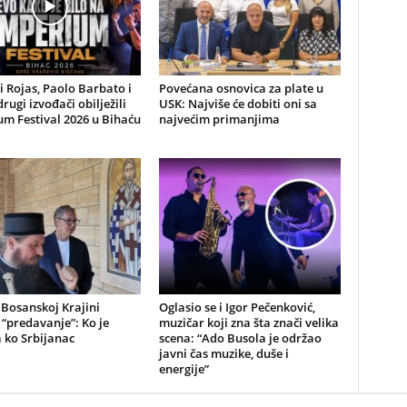
li Rojas, Paolo Barbato i
Povećana osnovica za plate u
drugi izvođači obilježili
USK: Najviše će dobiti oni sa
m Festival 2026 u Bihaću
najvećim primanjima
 Bosanskoj Krajini
Oglasio se i Igor Pečenković,
“predavanje”: Ko je
muzičar koji zna šta znači velika
a ko Srbijanac
scena: “Ado Busola je održao
javni čas muzike, duše i
energije”