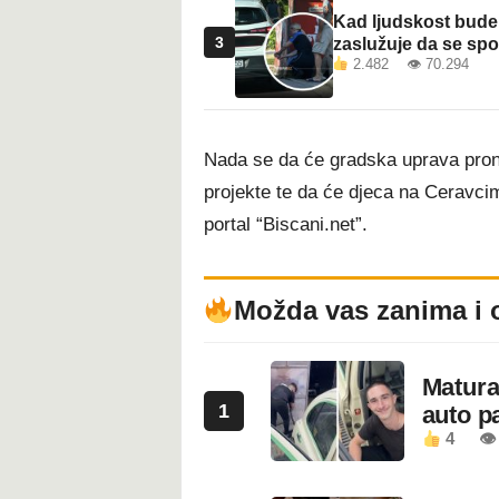
Kad ljudskost bude 
3
zaslužuje da se sp
2.482 👁 70.294
Nada se da će gradska uprava pronać
projekte te da će djeca na Ceravcim
portal “Biscani.net”.
Možda vas zanima i 
Maturan
1
auto pa
4
👁