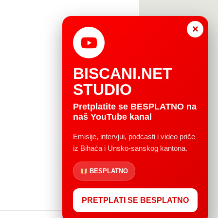
×
BISCANI.NET
STUDIO
Pretplatite se BESPLATNO na
naš YouTube kanal
Emisije, intervjui, podcasti i video priče
iz Bihaća i Unsko-sanskog kantona.
BESPLATNO
PRETPLATI SE BESPLATNO