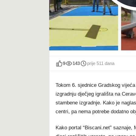
t
9
143
prije 511 dana
Tokom 6. sjednice Gradskog vijeća B
izgradnju dječjeg igrališta na Cera
stambene izgradnje. Kako je naglasi
centri, pa nema potrebe dodatno ob
Kako portal “Biscani.net” saznaje, M