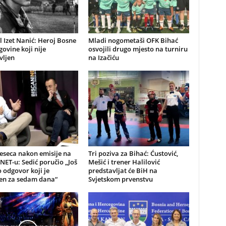
 Izet Nanić: Heroj Bosne
Mladi nogometaši OFK Bihać
govine koji nije
osvojili drugo mjesto na turniru
vljen
na Izačiću
eseca nakon emisije na
Tri poziva za Bihać: Ćustović,
NET-u: Sedić poručio „Još
Mešić i trener Halilović
odgovor koji je
predstavljat će BiH na
jen za sedam dana“
Svjetskom prvenstvu