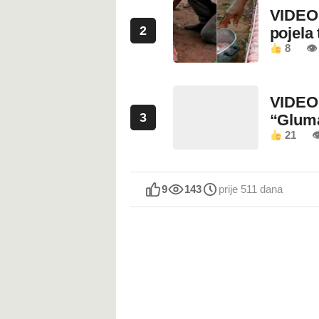
VIDEO:
2
pojela 
8
👁 
VIDEO:
3
“Glum
21

9
143
prije 511 dana