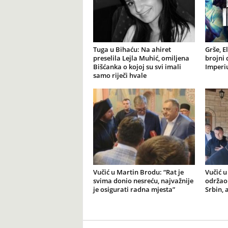
Tuga u Bihaću: Na ahiret
Grše, E
preselila Lejla Muhić, omiljena
brojni 
Bišćanka o kojoj su svi imali
Imperiu
samo riječi hvale
Vučić u Martin Brodu: “Rat je
Vučić u
svima donio nesreću, najvažnije
održao 
je osigurati radna mjesta”
Srbin, 