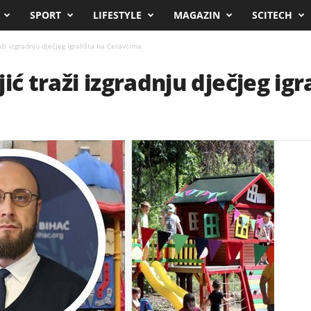
SPORT
LIFESTYLE
MAGAZIN
SCITECH
aži izgradnju dječjeg igrališta na Ceravcima
ić traži izgradnju dječjeg igr