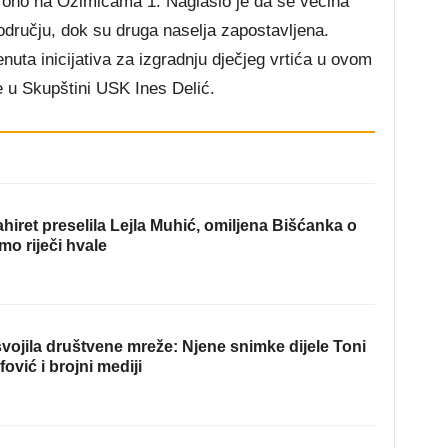
na ono na Ozimicama 1. Naglasio je da se većina
odručju, dok su druga naselja zapostavljena.
nuta inicijativa za izgradnju dječjeg vrtića u ovom
ce u Skupštini USK Ines Delić.
hiret preselila Lejla Muhić, omiljena Bišćanka o
mo riječi hvale
ojila društvene mreže: Njene snimke dijele Toni
fović i brojni mediji