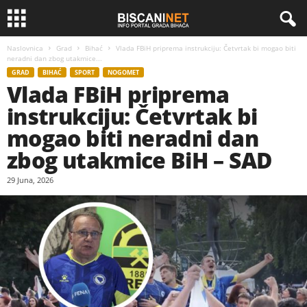
Naslovnica
Grad
Bihać
Vlada FBiH priprema instrukciju: Četvrtak bi mogao biti
neradni dan zbog utakmice...
GRAD
BIHAĆ
SPORT
NOGOMET
Vlada FBiH priprema
instrukciju: Četvrtak bi
mogao biti neradni dan
zbog utakmice BiH – SAD
29 Juna, 2026