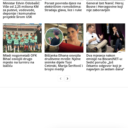
Ministar Edvin Odobašić:
Porast povreda djece na
General Izet Nanić: Heroj
Više od 2,25 miliona KM
električnim romobilima:
Bosne i Hercegovine koji
za puteve, vodovode,
Stradaju glava, lice i ruke
nije zaboravljen
deponije i komunalne
projekte širom USK
Mladi nogometaši OFK
Bišćanka Elhana osvojila
Dva mjeseca nakon
Bihać osvojili drugo
društvene mreže: Njene
emisije na BiscaniNET-u:
mjesto na turniru na
snimke dijele Toni
Sedić poručio „Još
Izačiću
Cetinski, Marija Šerifović i
čekamo odgovor koji je
brojni mediji
najavljen za sedam dana“