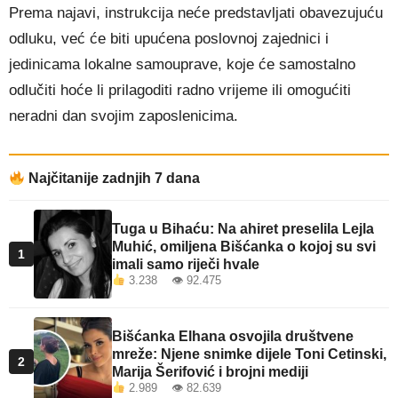
Prema najavi, instrukcija neće predstavljati obavezujuću
odluku, već će biti upućena poslovnoj zajednici i
jedinicama lokalne samouprave, koje će samostalno
odlučiti hoće li prilagoditi radno vrijeme ili omogućiti
neradni dan svojim zaposlenicima.
Najčitanije zadnjih 7 dana
Tuga u Bihaću: Na ahiret preselila Lejla
Muhić, omiljena Bišćanka o kojoj su svi
1
imali samo riječi hvale
3.238 👁 92.475
Bišćanka Elhana osvojila društvene
mreže: Njene snimke dijele Toni Cetinski,
2
Marija Šerifović i brojni mediji
2.989 👁 82.639