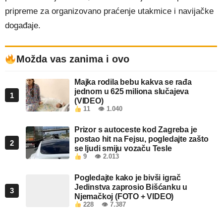
pripreme za organizovano praćenje utakmice i navijačke
događaje.
Možda vas zanima i ovo
Majka rodila bebu kakva se rađa
jednom u 625 miliona slučajeva
1
(VIDEO)
11
👁 1.040
Prizor s autoceste kod Zagreba je
postao hit na Fejsu, pogledajte zašto
2
se ljudi smiju vozaču Tesle
9
👁 2.013
Pogledajte kako je bivši igrač
Jedinstva zaprosio Bišćanku u
3
Njemačkoj (FOTO + VIDEO)
228
👁 7.387