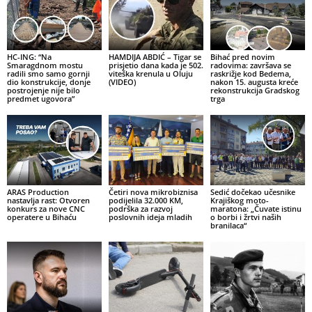
HC-ING: “Na
HAMDIJA ABDIĆ – Tigar se
Bihać pred novim
Smaragdnom mostu
prisjetio dana kada je 502.
radovima: završava se
radili smo samo gornji
viteška krenula u Oluju
raskrižje kod Bedema,
dio konstrukcije, donje
(VIDEO)
nakon 15. augusta kreće
postrojenje nije bilo
rekonstrukcija Gradskog
predmet ugovora”
trga
ARAS Production
Četiri nova mikrobiznisa
Sedić dočekao učesnike
nastavlja rast: Otvoren
podijelila 32.000 KM,
Krajiškog moto-
konkurs za nove CNC
podrška za razvoj
maratona: „Čuvate istinu
operatere u Bihaću
poslovnih ideja mladih
o borbi i žrtvi naših
branilaca“