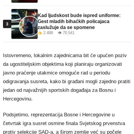
Kad ljudskost bude ispred uniforme:
Gest mladih bihaćkih policajaca
3
zaslužuje da se spomene
2.488 👁 70.541
Istovremeno, lokalnim zajednicama bit će upućen poziv
da ugostiteljskim objektima koji planiraju organizovati
javno praćenje utakmice omoguće rad u periodu
odigravanja susreta, kako bi građani mogli zajedno pratiti
jedan od najvažnijih sportskih događaja za Bosnu i
Hercegovinu.
Podsjetimo, reprezentacija Bosne i Hercegovine u
četvrtak igra susret osmine finala Svjetskog prvenstva
protiv selekcije SAD-a, a širom zemlje već su počele