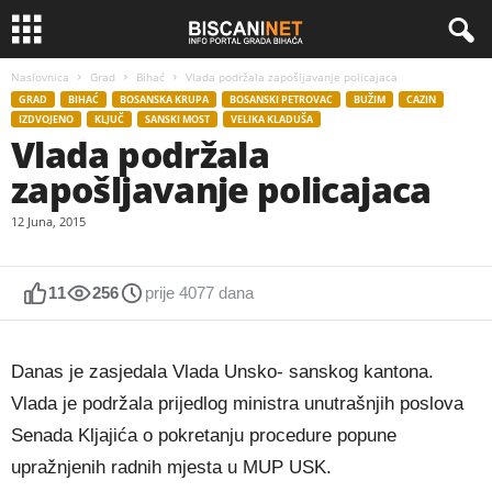
Naslovnica
Grad
Bihać
Vlada podržala zapošljavanje policajaca
GRAD
BIHAĆ
BOSANSKA KRUPA
BOSANSKI PETROVAC
BUŽIM
CAZIN
IZDVOJENO
KLJUČ
SANSKI MOST
VELIKA KLADUŠA
Vlada podržala
zapošljavanje policajaca
12 Juna, 2015
11
256
prije 4077 dana
Danas je zasjedala Vlada Unsko- sanskog kantona.
Vlada je podržala prijedlog ministra unutrašnjih poslova
Senada Kljajića o pokretanju procedure popune
upražnjenih radnih mjesta u MUP USK.