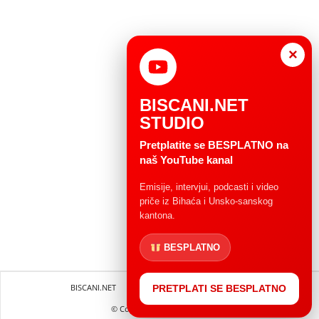
×
BISCANI.NET
STUDIO
Pretplatite se BESPLATNO na
naš YouTube kanal
Emisije, intervjui, podcasti i video
priče iz Bihaća i Unsko-sanskog
kantona.
BESPLATNO
BISCANI.NET
Impressum
Uvjeti korištenja
PRETPLATI SE BESPLATNO
© Copryright 2004 - 2025.