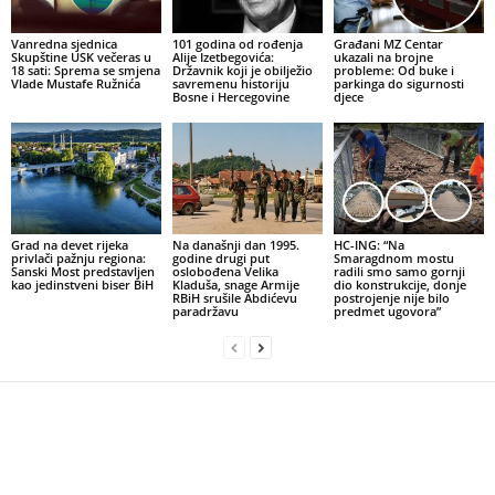
Vanredna sjednica
101 godina od rođenja
Građani MZ Centar
Skupštine USK večeras u
Alije Izetbegovića:
ukazali na brojne
18 sati: Sprema se smjena
Državnik koji je obilježio
probleme: Od buke i
Vlade Mustafe Ružnića
savremenu historiju
parkinga do sigurnosti
Bosne i Hercegovine
djece
Grad na devet rijeka
Na današnji dan 1995.
HC-ING: “Na
privlači pažnju regiona:
godine drugi put
Smaragdnom mostu
Sanski Most predstavljen
oslobođena Velika
radili smo samo gornji
kao jedinstveni biser BiH
Kladuša, snage Armije
dio konstrukcije, donje
RBiH srušile Abdićevu
postrojenje nije bilo
paradržavu
predmet ugovora”