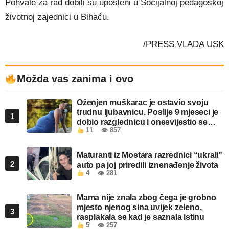
Pohvale za rad dobili su uposleni u Socijalnoj pedagoškoj
životnoj zajednici u Bihaću.
/PRESS VLADA USK
Možda vas zanima i ovo
Oženjen muškarac je ostavio svoju
trudnu ljubavnicu. Poslije 9 mjeseci je
1
dobio razglednicu i onesvijestio se
11
👁 857
kada je pročitao šta piše!
Maturanti iz Mostara razrednici “ukrali”
2
auto pa joj priredili iznenađenje života
4
👁 281
Mama nije znala zbog čega je grobno
mjesto njenog sina uvijek zeleno,
3
rasplakala se kad je saznala istinu
5
👁 257