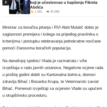
3
koji je učestvovao u hapšenju Fikreta
Abdića
1.581 👁 43.680
Ministar za boračka pitanja i RVI Abid Mulalić dobio je
saglasnost premijera i kolega na prijedlog pravilnika o
kriterijima i postupku odobravanja jednokratne novčane
pomoći članovima boračkih populacija.
Na današnjoj sjednici Vlada je razmatrala i više
izvještaja o radu javnih ustanova. Negativne ocjene rada
u prošloj godini dobili su Kantonalna bolnica, domovi
zdravlja Bihać i Bosanka Krupa, te Veterinarski zavod
Bihać. Pomenuti izvještaji sa ocjenom Vlade su upućeni
u skupštinsku proceduru.