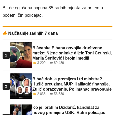
Bit će oglašena popuna 85 radnih mjesta za prijem u
početni čin policajac.
Najčitanije zadnjih 7 dana
Bišćanka Elhana osvojila društvene
mreže: Njene snimke dijele Toni Cetinski,
1
Marija Šerifović i brojni mediji
3.209 👁 89.489
Bihać dobija premijera i tri ministra?
Hušić preuzima MUP, Halilagić finansije,
2
Zulić obrazovanje, Polimanac pravosuđe
2.038 👁 56.530
Ko je Ibrahim Dizdarić, kandidat za
novog premijera USK: Ratni policajac