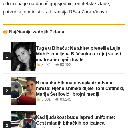
odobrena je na današnjoj sjednici entitetske vlade,
potvrdila je ministrica finansija RS-a Zora Vidović.
Najčitanije zadnjih 7 dana
Tuga u Bihaću: Na ahiret preselila Lejla
Muhić, omiljena Bišćanka o kojoj su svi
1
imali samo riječi hvale
3.264 👁 93.182
Bišćanka Elhana osvojila društvene
mreže: Njene snimke dijele Toni Cetinski,
2
Marija Šerifović i brojni mediji
3.001 👁 83.245
Kad ljudskost bude ispred uniforme:
Gest mladih bihaćkih policajaca
3