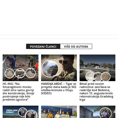
POVEZANI ČLANCI
VIŠE OD AUTORA
HC-ING: “Na
HAMDIJA ABDIĆ – Tigar se
Bihać pred novim
Smaragdnom mostu
prisjetio dana kada je 502.
radovima: završava se
radili smo samo gornji
viteška krenula u Oluju
raskrižje kod Bedema,
dio konstrukcije, donje
(VIDEO)
nakon 15. augusta kreće
postrojenje nije bilo
rekonstrukcija Gradskog
predmet ugovora”
trga