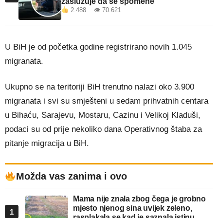
zaslužuje da se spomene
2.488 👁 70.621
U BiH je od početka godine registrirano novih 1.045
migranata.
Ukupno se na teritoriji BiH trenutno nalazi oko 3.900
migranata i svi su smješteni u sedam prihvatnih centara
u Bihaću, Sarajevu, Mostaru, Cazinu i Velikoj Kladuši,
podaci su od prije nekoliko dana Operativnog štaba za
pitanje migracija u BiH.
Možda vas zanima i ovo
Mama nije znala zbog čega je grobno
mjesto njenog sina uvijek zeleno,
1
rasplakala se kad je saznala istinu