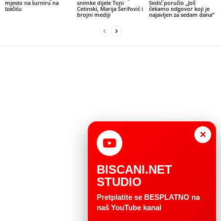
mjesto na turniru na
snimke dijele Toni
Sedić poručio „Još
Izačiću
Cetinski, Marija Šerifović i
čekamo odgovor koji je
brojni mediji
najavljen za sedam dana“
×
BISCANI.NET
STUDIO
Pretplatite se BESPLATNO na
naš YouTube kanal