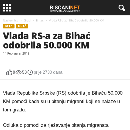
Naslovnica
Grad
Bihać
Vlada RS-a za Bihać odobrila 50.000 KM
GRAD
BIHAĆ
Vlada RS-a za Bihać
odobrila 50.000 KM
14 Februara, 2019
9
53
prije 2730 dana
Vlada Republike Srpske (RS) odobrila je Bihaću 50.000
KM pomoći kada su u pitanju migranti koji se nalaze u
tom gradu.
Odluka o pomoći za rješavanje pitanja migranata