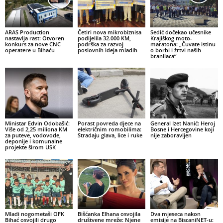
ARAS Production
Četiri nova mikrobiznisa
Sedić dočekao učesnike
nastavlja rast: Otvoren
podijelila 32.000 KM,
Krajiškog moto-
konkurs za nove CNC
podrška za razvoj
maratona: „Čuvate istinu
operatere u Bihaću
poslovnih ideja mladih
o borbi i žrtvi naših
branilaca“
Ministar Edvin Odobašić:
Porast povreda djece na
General Izet Nanić: Heroj
Više od 2,25 miliona KM
električnim romobilima:
Bosne i Hercegovine koji
za puteve, vodovode,
Stradaju glava, lice i ruke
nije zaboravljen
deponije i komunalne
projekte širom USK
Mladi nogometaši OFK
Bišćanka Elhana osvojila
Dva mjeseca nakon
Bihać osvojili drugo
društvene mreže: Njene
emisije na BiscaniNET-u: