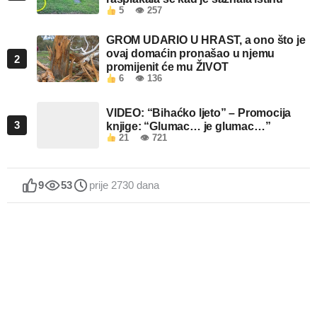
5
👁 257
GROM UDARIO U HRAST, a ono što je
ovaj domaćin pronašao u njemu
2
promijenit će mu ŽIVOT
6
👁 136
VIDEO: “Bihaćko ljeto” – Promocija
3
knjige: “Glumac… je glumac…”
21
👁 721
9
53
prije 2730 dana