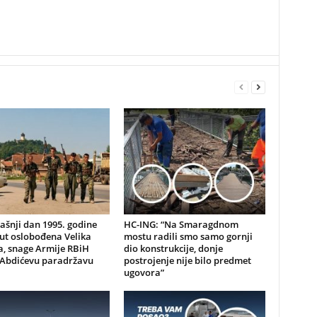
šnji dan 1995. godine
HC-ING: “Na Smaragdnom
ut oslobođena Velika
mostu radili smo samo gornji
a, snage Armije RBiH
dio konstrukcije, donje
e Abdićevu paradržavu
postrojenje nije bilo predmet
ugovora”