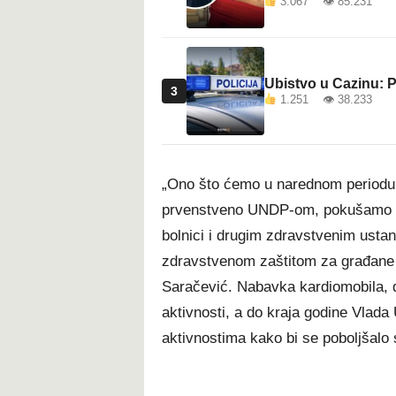
3.067 👁 85.231
Ubistvo u Cazinu: P
3
1.251 👁 38.233
„Ono što ćemo u narednom periodu č
prvenstveno UNDP-om, pokušamo ostv
bolnici i drugim zdravstvenim ustan
zdravstvenom zaštitom za građane 
Saračević. Nabavka kardiomobila, d
aktivnosti, a do kraja godine Vlada
aktivnostima kako bi se poboljšalo s