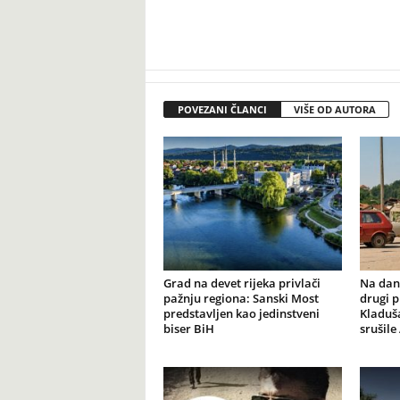
POVEZANI ČLANCI
VIŠE OD AUTORA
Grad na devet rijeka privlači
Na dana
pažnju regiona: Sanski Most
drugi p
predstavljen kao jedinstveni
Kladuš
biser BiH
srušil