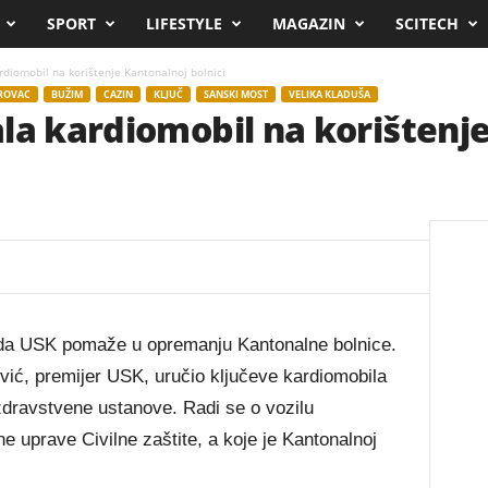
SPORT
LIFESTYLE
MAGAZIN
SCITECH
rdiomobil na korištenje Kantonalnoj bolnici
ROVAC
BUŽIM
CAZIN
KLJUČ
SANSKI MOST
VELIKA KLADUŠA
la kardiomobil na korištenj
lada USK pomaže u opremanju Kantonalne bolnice.
vić, premijer USK, uručio ključeve kardiomobila
zdravstvene ustanove. Radi se o vozilu
 uprave Civilne zaštite, a koje je Kantonalnoj