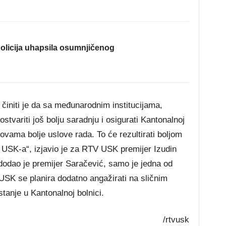
olicija uhapsila osumnjičenog
initi je da sa međunarodnim institucijama,
ariti još bolju saradnju i osigurati Kantonalnoj
ovama bolje uslove rada. To će rezultirati boljom
USK-a“, izjavio je za RTV USK premijer Izudin
odao je premijer Saračević, samo je jedna od
 USK se planira dodatno angažirati na sličnim
tanje u Kantonalnoj bolnici.
/rtvusk