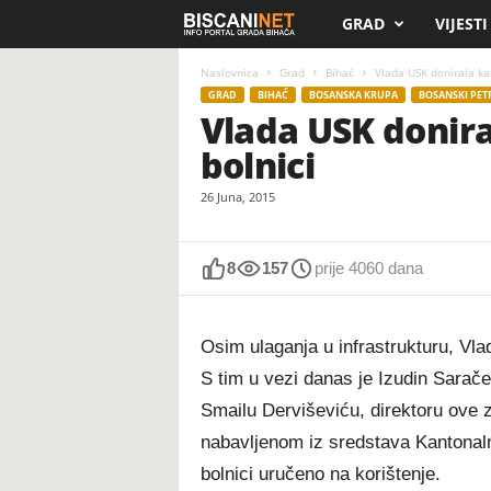
GRAD
VIJESTI
B
i
Naslovnica
Grad
Bihać
Vlada USK donirala ka
GRAD
BIHAĆ
BOSANSKA KRUPA
BOSANSKI PET
Vlada USK donira
s
bolnici
c
26 Juna, 2015
a
n
8
157
prije 4060 dana
i
Osim ulaganja u infrastrukturu, V
.
S tim u vezi danas je Izudin Sarače
Smailu Derviševiću, direktoru ove 
n
nabavljenom iz sredstava Kantonalne
e
bolnici uručeno na korištenje.