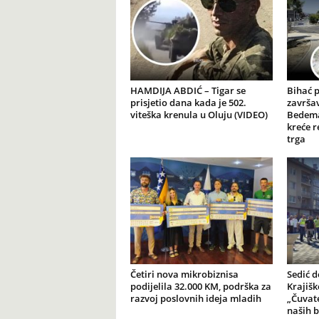
HAMDIJA ABDIĆ – Tigar se
Bihać 
prisjetio dana kada je 502.
završav
viteška krenula u Oluju (VIDEO)
Bedema
kreće r
trga
Četiri nova mikrobiznisa
Sedić d
podijelila 32.000 KM, podrška za
Krajiš
razvoj poslovnih ideja mladih
„Čuvate
naših b