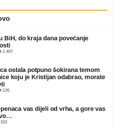
ovo
u BiH, do kraja dana povećanje
osti
 1.407
jica ostala potpuno šokirana temom
ice koju je Kristijan odabrao, morate
ti
 135
epenaca vas dijeli od vrha, a gore vas
ovo…
 153