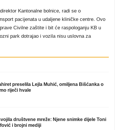
direktor Kantonalne bolnice, radi se o
ansport pacijenata u udaljene kliničke centre. Ovo
rave Civilne zaštite i bit će raspologanju KB u
ozni park dotrajao i vozila nisu uslovna za
hiret preselila Lejla Muhić, omiljena Bišćanka o
mo riječi hvale
ojila društvene mreže: Njene snimke dijele Toni
fović i brojni mediji