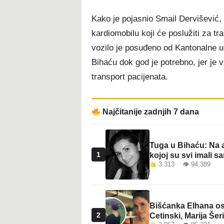
t
Kako je pojasnio Smail Dervišević, 
kardiomobilu koji će poslužiti za tr
vozilo je posuđeno od Kantonalne up
Bihaću dok god je potrebno, jer je v
transport pacijenata.
Najčitanije zadnjih 7 dana
Tuga u Bihaću: Na a
1
kojoj su svi imali sa
3.313 👁 94.389
Bišćanka Elhana osv
2
Cetinski, Marija Šeri