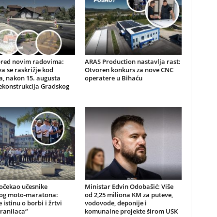
pred novim radovima:
ARAS Production nastavlja rast:
a se raskrižje kod
Otvoren konkurs za nove CNC
, nakon 15. augusta
operatere u Bihaću
ekonstrukcija Gradskog
očekao učesnike
Ministar Edvin Odobašić: Više
kog moto-maratona:
od 2,25 miliona KM za puteve,
 istinu o borbi i žrtvi
vodovode, deponije i
ranilaca“
komunalne projekte širom USK