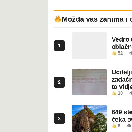
Možda vas zanima i 
Vedro 
1
oblačn
52

Učitel
zadaćn
2
to vidje
10

649 st
3
čeka 
8
👁