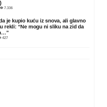
)
👁 7.336
da je kupio kuću iz snova, ali glavno
u rekli: “Ne mogu ni sliku na zid da
m…”
 427