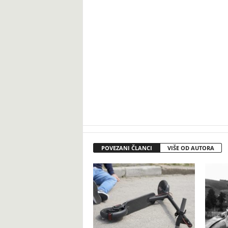
POVEZANI ČLANCI
VIŠE OD AUTORA