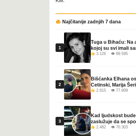
KM.
Najčitanije zadnjih 7 dana
Tuga u Bihaću: Na a
1
kojoj su svi imali sa
3.126 👁 89.595
Bišćanka Elhana osv
2
Cetinski, Marija Šeri
2.815 👁 77.809
Kad ljudskost bude 
3
zaslužuje da se sp
2.482 👁 70.303