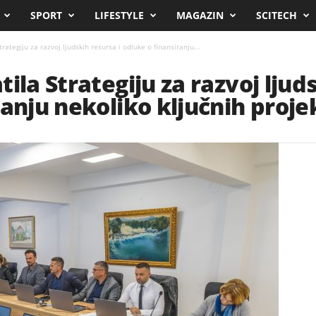
SPORT
LIFESTYLE
MAGAZIN
SCITECH
rategiju za razvoj ljudskih resursa i odluke o finansiranju...
ila Strategiju za razvoj ljuds
ranju nekoliko ključnih proje