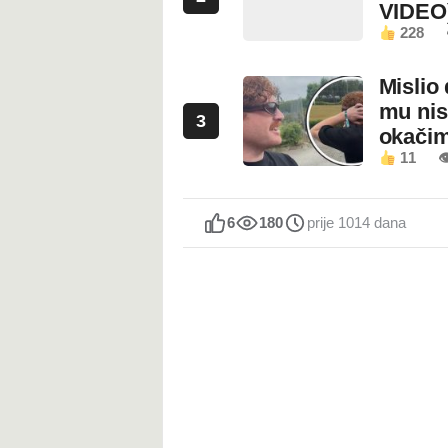
VIDEO
228
Mislio 
mu nis
3
okači
11

6
180
prije 1014 dana