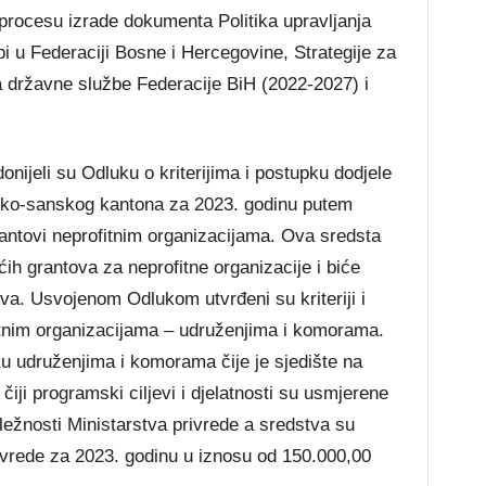
procesu izrade dokumenta Politika upravljanja
i u Federaciji Bosne i Hercegovine, Strategije za
a državne službe Federacije BiH (2022-2027) i
nijeli su Odluku o kriterijima i postupku dodjele
sko-sanskog kantona za 2023. godinu putem
rantovi neprofitnim organizacijama. Ova sredsta
ih grantova za neprofitne organizacije i biće
a. Usvojenom Odlukom utvrđeni su kriteriji i
itnim organizacijama – udruženjima i komorama.
ku udruženjima i komorama čije je sjedište na
iji programski ciljevi i djelatnosti su usmjerene
dležnosti Ministarstva privrede a sredstva su
vrede za 2023. godinu u iznosu od 150.000,00