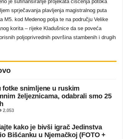
eno je sufinansiranje projekata čišćenja potoka
em sprječavanja plavljenja magistralnog puta
ta M5. kod Medenog polja te na području Velike
anog korita – rijeke Kladušnice da se poveća
orisnih poljoprivrednih površina stambenih i drugih
ovo
 fotke snimljene u ruskim
nim željeznicama, odabrali smo 25
ih
 2.053
ajte kako je bivši igrač Jedinstva
io Bišćanku u Njemačkoj (FOTO +