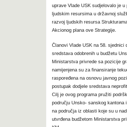
uprave Vlade USK sudjelovalo je u 
ljudskim resursima u državnoj služb
razvoj ljudskih resursa Strukturam
Akcionog plana ove Strategije.
Članovi Vlade USK na 58. sjednici do
sredstava odobrenih u budžetu Un
Ministarstva privrede sa pozicije g
namijenjena su za finansiranje tekuć
raspoređena na osnovu javnog poziv
postupak dodjele sredstava neprof
Cilj je ovog programa pružiti podrš
području Unsko- sanskog kantona i č
na područja iz oblasti koje su u na
utvrđena budžetom Ministarstva pri