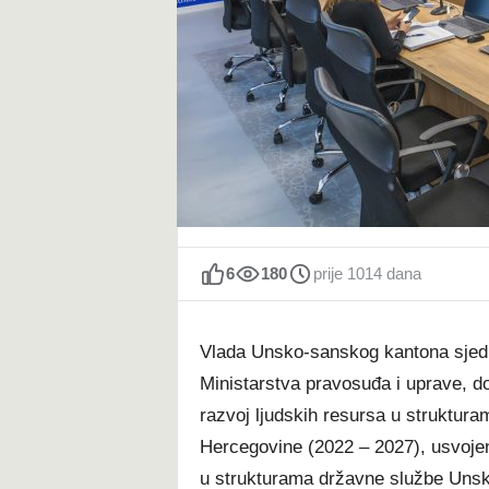
t
6
180
prije 1014 dana
Vlada Unsko-sanskog kantona sjedni
Ministarstva pravosuđa i uprave, don
razvoj ljudskih resursa u struktur
Hercegovine (2022 – 2027), usvojen
u strukturama državne službe Unsk