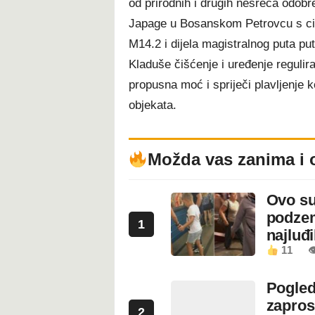
od prirodnih i drugih nesreća odobr
Japage u Bosanskom Petrovcu s cilj
M14.2 i dijela magistralnog puta pu
Kladuše čišćenje i uređenje regulir
propusna moć i spriječi plavljenje k
objekata.
Možda vas zanima i 
Ovo su
podzem
1
najluđ
11

Pogled
zapros
2