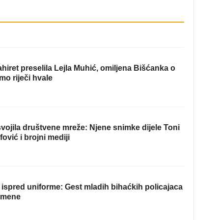
hiret preselila Lejla Muhić, omiljena Bišćanka o
mo riječi hvale
ojila društvene mreže: Njene snimke dijele Toni
fović i brojni mediji
ispred uniforme: Gest mladih bihaćkih policajaca
omene