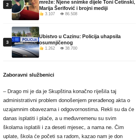
mreže: Njene snimke dijele Toni Cetinski,
2
Marija Šerifović i brojni mediji
3.107 👁 86.508
Ubistvo u Cazinu: Policija uhapsila
3
osumnjičenog
1.262 👁 38.700
Zaboravni službenici
– Drago mi je da je Skupština konačno riješila taj
administrativni problem donošenjem prerađenog akta o
uzajamnim obavezama i odgovornostima. Rekli su da će
danas isplatiti i plaće, a u međuvremenu su svim
školama isplatili i za deseti mjesec, a nama ne. Čim
uplate, škola će početi sa radom, kazao nam je don