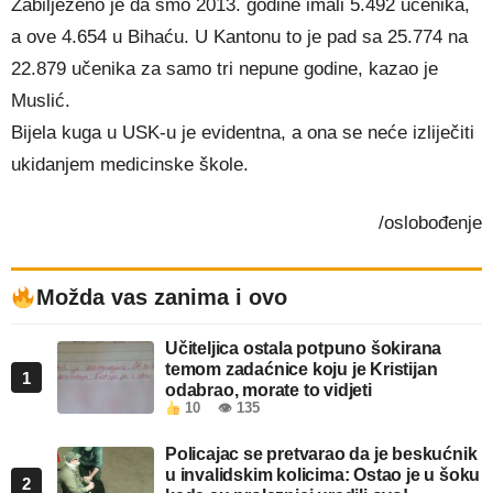
Zabilježeno je da smo 2013. godine imali 5.492 učenika,
a ove 4.654 u Bihaću. U Kantonu to je pad sa 25.774 na
22.879 učenika za samo tri nepune godine, kazao je
Muslić.
Bijela kuga u USK-u je evidentna, a ona se neće izliječiti
ukidanjem medicinske škole.
/oslobođenje
Možda vas zanima i ovo
Učiteljica ostala potpuno šokirana
temom zadaćnice koju je Kristijan
1
odabrao, morate to vidjeti
10
👁 135
Policajac se pretvarao da je beskućnik
u invalidskim kolicima: Ostao je u šoku
2