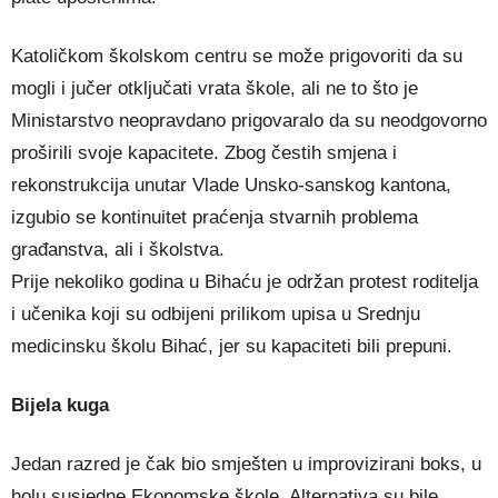
Katoličkom školskom centru se može prigovoriti da su
mogli i jučer otključati vrata škole, ali ne to što je
Ministarstvo neopravdano prigovaralo da su neodgovorno
proširili svoje kapacitete. Zbog čestih smjena i
rekonstrukcija unutar Vlade Unsko-sanskog kantona,
izgubio se kontinuitet praćenja stvarnih problema
građanstva, ali i školstva.
Prije nekoliko godina u Bihaću je održan protest roditelja
i učenika koji su odbijeni prilikom upisa u Srednju
medicinsku školu Bihać, jer su kapaciteti bili prepuni.
Bijela kuga
Jedan razred je čak bio smješten u improvizirani boks, u
holu susjedne Ekonomske škole. Alternativa su bile