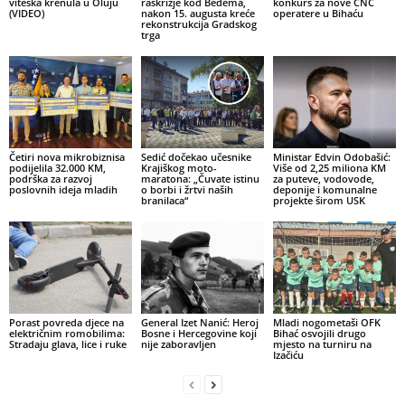
viteška krenula u Oluju
raskrižje kod Bedema,
konkurs za nove CNC
(VIDEO)
nakon 15. augusta kreće
operatere u Bihaću
rekonstrukcija Gradskog
trga
Četiri nova mikrobiznisa
Sedić dočekao učesnike
Ministar Edvin Odobašić:
podijelila 32.000 KM,
Krajiškog moto-
Više od 2,25 miliona KM
podrška za razvoj
maratona: „Čuvate istinu
za puteve, vodovode,
poslovnih ideja mladih
o borbi i žrtvi naših
deponije i komunalne
branilaca“
projekte širom USK
Porast povreda djece na
General Izet Nanić: Heroj
Mladi nogometaši OFK
električnim romobilima:
Bosne i Hercegovine koji
Bihać osvojili drugo
Stradaju glava, lice i ruke
nije zaboravljen
mjesto na turniru na
Izačiću