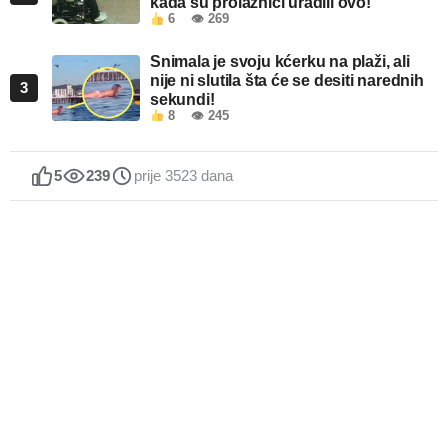
kada su prolaznici uradili ovo!
6
👁 269
Snimala je svoju kćerku na plaži, ali
nije ni slutila šta će se desiti narednih
3
sekundi!
8
👁 245
5
239
prije 3523 dana