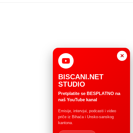
×
BISCANI.NET
STUDIO
Pretplatite se BESPLATNO na
naš YouTube kanal
Emisije, intervjui, podcasti i video
priče iz Bihaća i Unsko-sanskog
kantona.