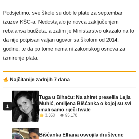
Podsjetimo, sve škole su dobile plate za septembar
izuzev KŠC-a. Nedostajalo je novca zaključenjem
rebalansa budžeta, a zatim je Ministarstvo ukazalo na to
da nije potpisan valjan ugovor sa školom od 2014.
godine, te da po tome nema ni zakonskog osnova za
izmirenje plata.
Najčitanije zadnjih 7 dana
Tuga u Bihaću: Na ahiret preselila Lejla
Muhić, omiljena Bišćanka o kojoj su svi
1
imali samo riječi hvale
3.350 👁 95.178
Bišćanka Elhana osvojila društvene