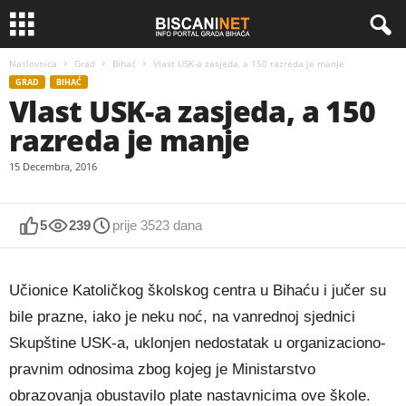
Naslovnica
Grad
Bihać
Vlast USK-a zasjeda, a 150 razreda je manje
GRAD
BIHAĆ
Vlast USK-a zasjeda, a 150
razreda je manje
15 Decembra, 2016
5
239
prije 3523 dana
Učionice Katoličkog školskog centra u Bihaću i jučer su
bile prazne, iako je neku noć, na vanrednoj sjednici
Skupštine USK-a, uklonjen nedostatak u organizaciono-
pravnim odnosima zbog kojeg je Ministarstvo
obrazovanja obustavilo plate nastavnicima ove škole.