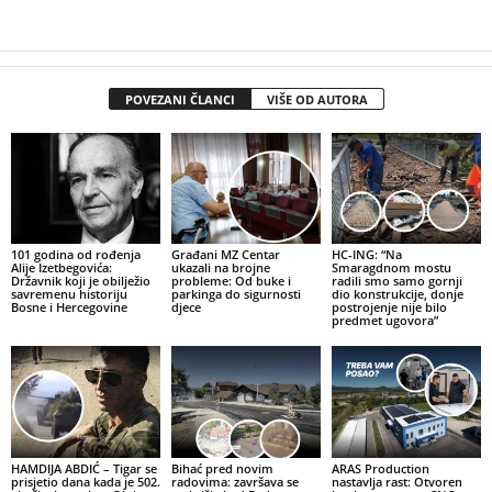
POVEZANI ČLANCI
VIŠE OD AUTORA
101 godina od rođenja
Građani MZ Centar
HC-ING: “Na
Alije Izetbegovića:
ukazali na brojne
Smaragdnom mostu
Državnik koji je obilježio
probleme: Od buke i
radili smo samo gornji
savremenu historiju
parkinga do sigurnosti
dio konstrukcije, donje
Bosne i Hercegovine
djece
postrojenje nije bilo
predmet ugovora”
HAMDIJA ABDIĆ – Tigar se
Bihać pred novim
ARAS Production
prisjetio dana kada je 502.
radovima: završava se
nastavlja rast: Otvoren