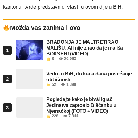
kantonu, tvrde predstavnici vlasti u ovom dijelu BiH.
Možda vas zanima i ovo
BRADONJA JE MALTRETIRAO
MALIŠU: Ali nije znao da je mališa
1
BOKSER! (VIDEO)
8
👁 20.093
Vedro u BiH, do kraja dana povećanje
2
oblačnosti
52
👁 1.398
Pogledajte kako je bivši igrač
Jedinstva zaprosio Bišćanku u
3
Njemačkoj (FOTO + VIDEO)
228
👁 7.344