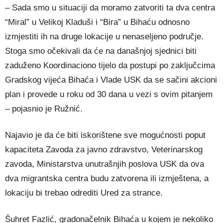
– Sada smo u situaciji da moramo zatvoriti ta dva centra
“Miral” u Velikoj Kladuši i “Bira” u Bihaću odnosno
izmjestiti ih na druge lokacije u nenaseljeno područje.
Stoga smo očekivali da će na današnjoj sjednici biti
zaduženo Koordinaciono tijelo da postupi po zaključcima
Gradskog vijeća Bihaća i Vlade USK da se sačini akcioni
plan i provede u roku od 30 dana u vezi s ovim pitanjem
– pojasnio je Ružnić.
Najavio je da će biti iskorištene sve mogućnosti poput
kapaciteta Zavoda za javno zdravstvo, Veterinarskog
zavoda, Ministarstva unutrašnjih poslova USK da ova
dva migrantska centra budu zatvorena ili izmještena, a
lokaciju bi trebao odrediti Ured za strance.
Šuhret Fazlić, gradonačelnik Bihaća u kojem je nekoliko