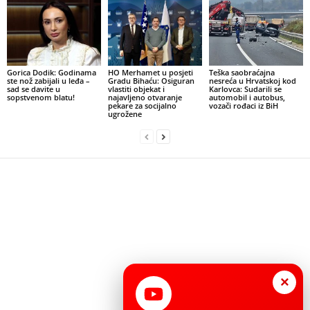
Gorica Dodik: Godinama
HO Merhamet u posjeti
Teška saobraćajna
ste nož zabijali u leđa –
Gradu Bihaću: Osiguran
nesreća u Hrvatskoj kod
sad se davite u
vlastiti objekat i
Karlovca: Sudarili se
sopstvenom blatu!
najavljeno otvaranje
automobil i autobus,
pekare za socijalno
vozači rođaci iz BiH
ugrožene
×