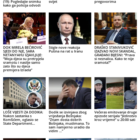
(19): Pogledajte snimku
svijet
pregovorima
kako ga policija odvodi
DOK MIRELA BEĆIROVIĆ
Stigle nove reakcija
DRAŠKO STANIVUKOVIĆ
SJEDI DO NJE, SARA
Putina na rat u Iranu
IZAZVAO NOVI SKANDAL,
NETANYAHU IZJAVLJUJE:
GRAĐANI BIJESNI: “Prava
“Moja djeca su pretrpjela
si neznalica. Kako te nije
sramotu i nasilje samo
sramota?”
zato što su djeca
premijera Izraela”
LOŠE VIJESTI ZA DODIKA:
Dodik se izvinjava zbog
Večeras emitovanje druge
Nakon sastanka s
vrijeđanja Bošnjaka:
epizode serijala “Jedinstvo
Komšićem, oglasio se
“Znam dosta dobrih
kroz vrijeme” u 20:00 sati
State Department…
Bošnjaka, muslimana. To
sam namjerno uradio da
vidim …”