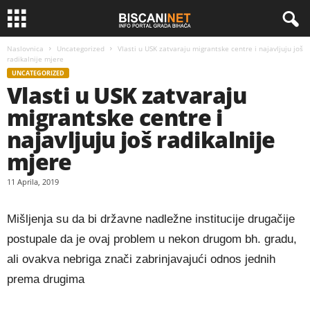
Naslovnica
Uncategorized
Vlasti u USK zatvaraju migrantske centre i najavljuju još
radikalnije mjere
UNCATEGORIZED
Vlasti u USK zatvaraju
migrantske centre i
najavljuju još radikalnije
mjere
11 Aprila, 2019
Mišljenja su da bi državne nadležne institucije drugačije
postupale da je ovaj problem u nekon drugom bh. gradu,
ali ovakva nebriga znači zabrinjavajući odnos jednih
prema drugima