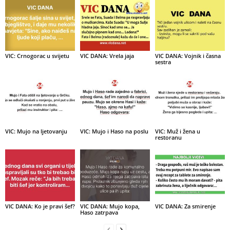
VIC: Crnogorac u svijetu
VIC DANA: Vrela jaja
VIC DANA: Vojnik i časna
sestra
VIC: Mujo na ljetovanju
VIC: Mujo i Haso na poslu
VIC: Muž i žena u
restoranu
VIC DANA: Ko je pravi šef?
VIC DANA: Mujo kopa,
VIC DANA: Za smirenje
Haso zatrpava