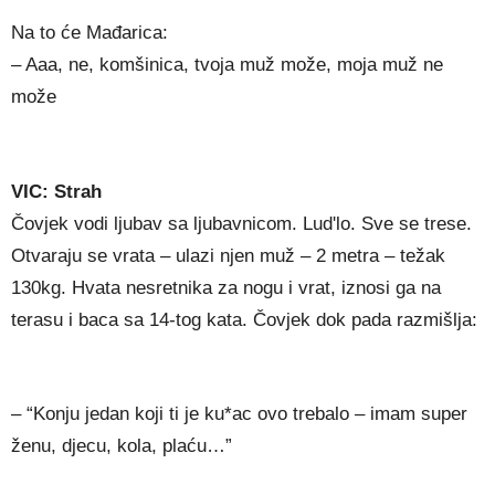
Na to će Mađarica:
– Aaa, ne, komšinica, tvoja muž može, moja muž ne
može
VIC: Strah
Čovjek vodi ljubav sa ljubavnicom. Lud'lo. Sve se trese.
Otvaraju se vrata – ulazi njen muž – 2 metra – težak
130kg. Hvata nesretnika za nogu i vrat, iznosi ga na
terasu i baca sa 14-tog kata. Čovjek dok pada razmišlja:
– “Konju jedan koji ti je ku*ac ovo trebalo – imam super
ženu, djecu, kola, plaću…”