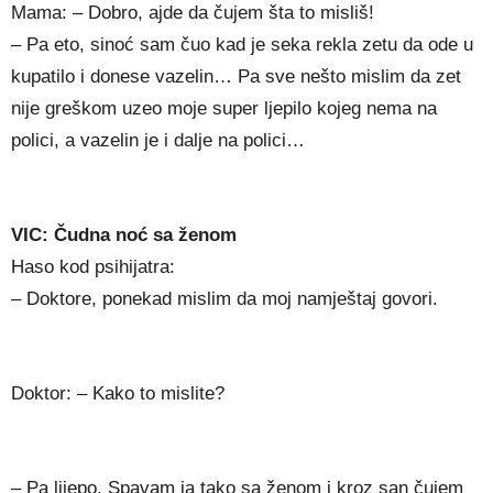
Mama: – Dobro, ajde da čujem šta to misliš!
– Pa eto, sinoć sam čuo kad je seka rekla zetu da ode u
kupatilo i donese vazelin… Pa sve nešto mislim da zet
nije greškom uzeo moje super ljepilo kojeg nema na
polici, a vazelin je i dalje na polici…
VIC: Čudna noć sa ženom
Haso kod psihijatra:
– Doktore, ponekad mislim da moj namještaj govori.
Doktor: – Kako to mislite?
– Pa lijepo. Spavam ja tako sa ženom i kroz san čujem