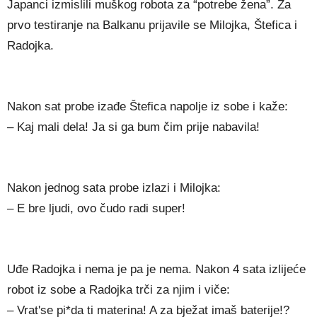
Japanci izmislili muškog robota za “potrebe žena”. Za
prvo testiranje na Balkanu prijavile se Milojka, Štefica i
Radojka.
Nakon sat probe izađe Štefica napolje iz sobe i kaže:
– Kaj mali dela! Ja si ga bum čim prije nabavila!
Nakon jednog sata probe izlazi i Milojka:
– E bre ljudi, ovo čudo radi super!
Uđe Radojka i nema je pa je nema. Nakon 4 sata izlijeće
robot iz sobe a Radojka trči za njim i viče:
– Vrat'se pi*da ti materina! A za bježat imaš baterije!?