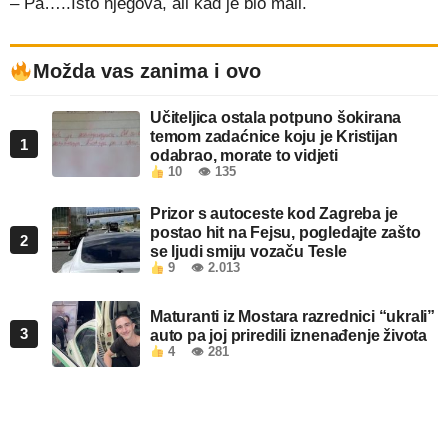
– Pa…..Isto njegova, ali kad je bio mali.
Možda vas zanima i ovo
Učiteljica ostala potpuno šokirana
temom zadaćnice koju je Kristijan
1
odabrao, morate to vidjeti
10
👁 135
Prizor s autoceste kod Zagreba je
postao hit na Fejsu, pogledajte zašto
2
se ljudi smiju vozaču Tesle
9
👁 2.013
Maturanti iz Mostara razrednici “ukrali”
3
auto pa joj priredili iznenađenje života
4
👁 281