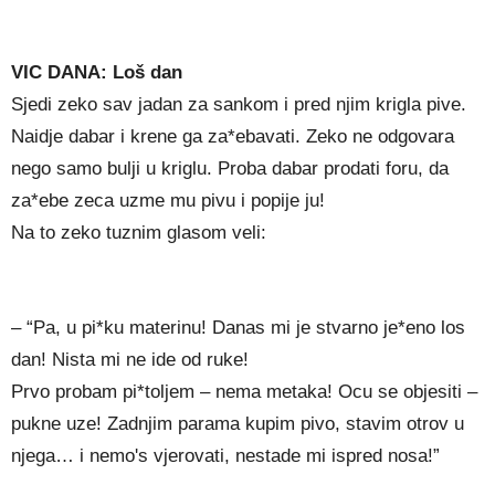
VIC DANA: Loš dan
Sjedi zeko sav jadan za sankom i pred njim krigla pive.
Naidje dabar i krene ga za*ebavati. Zeko ne odgovara
nego samo bulji u kriglu. Proba dabar prodati foru, da
za*ebe zeca uzme mu pivu i popije ju!
Na to zeko tuznim glasom veli:
– “Pa, u pi*ku materinu! Danas mi je stvarno je*eno los
dan! Nista mi ne ide od ruke!
Prvo probam pi*toljem – nema metaka! Ocu se objesiti –
pukne uze! Zadnjim parama kupim pivo, stavim otrov u
njega… i nemo's vjerovati, nestade mi ispred nosa!”