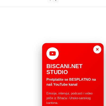
×
BISCANI.NET
STUDIO
Pretplatite se BESPLATNO na
naš YouTube kanal
Emisije, intervjui, podcasti i video
priče iz Bihaća i Unsko-sanskog
kantona.