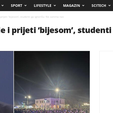
SPORT
LIFESTYLE
MAGAZIN
SCITECH
prijeti ‘bijesom’, studenti ga ignorišu: Ne zanima nas
 i prijeti ‘bijesom’, studenti