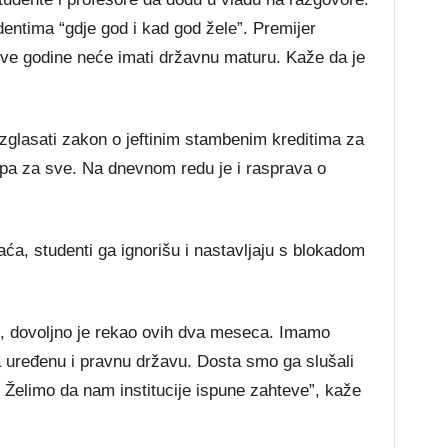
entima “gdje god i kad god žele”. Premijer
 ove godine neće imati državnu maturu. Kaže da je
zglasati zakon o jeftinim stambenim kreditima za
pa za sve. Na dnevnom redu je i rasprava o
, studenti ga ignorišu i nastavljaju s blokadom
, dovoljno je rekao ovih dva meseca. Imamo
a uređenu i pravnu državu. Dosta smo ga slušali
. Želimo da nam institucije ispune zahteve”, kaže