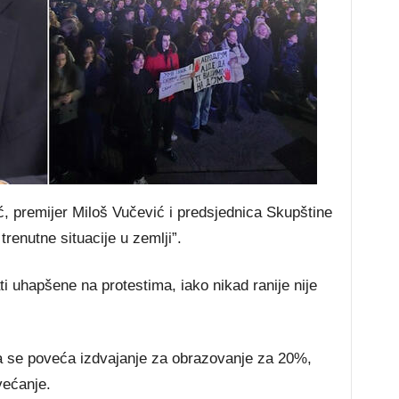
ć, premijer Miloš Vučević i predsjednica Skupštine
enutne situacije u zemlji”.
 uhapšene na protestima, iako nikad ranije nije
da se poveća izdvajanje za obrazovanje za 20%,
većanje.