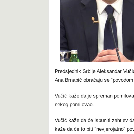
t
Predsjednik Srbije Aleksandar Vuči
Ana Brnabić obraćaju se “povodom tr
Vučić kaže da je spreman pomilovati
nekog pomilovao.
Vučić kaže da će ispuniti zahtjev 
kaže da će to biti “nevjerojatno” po