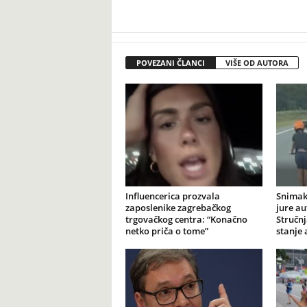
POVEZANI ČLANCI
VIŠE OD AUTORA
Influencerica prozvala
Snimak
zaposlenike zagrebačkog
jure au
trgovačkog centra: “Konačno
Stručnj
netko priča o tome”
stanje