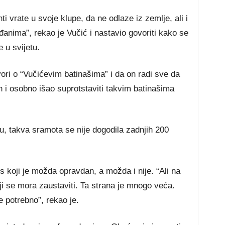
 vrate u svoje klupe, da ne odlaze iz zemlje, ali i
anima”, rekao je Vučić i nastavio govoriti kako se
 u svijetu.
ori o “Vučićevim batinašima” i da on radi sve da
n i osobno išao suprotstaviti takvim batinašima
, takva sramota se nije dogodila zadnjih 200
es koji je možda opravdan, a možda i nije. “Ali na
oji se mora zaustaviti. Ta strana je mnogo veća.
e potrebno”, rekao je.