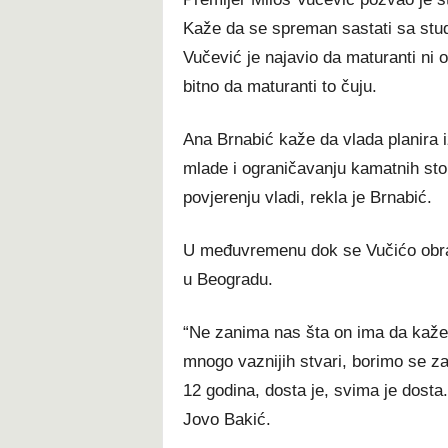
Kaže da se spreman sastati sa stud
Vučević je najavio da maturanti ni
bitno da maturanti to čuju.
Ana Brnabić kaže da vlada planira i
mlade i ograničavanju kamatnih sto
povjerenju vladi, rekla je Brnabić.
U međuvremenu dok se Vučićo obraća
u Beogradu.
“Ne zanima nas šta on ima da kaže
mnogo vaznijih stvari, borimo se z
12 godina, dosta je, svima je dosta
Jovo Bakić.