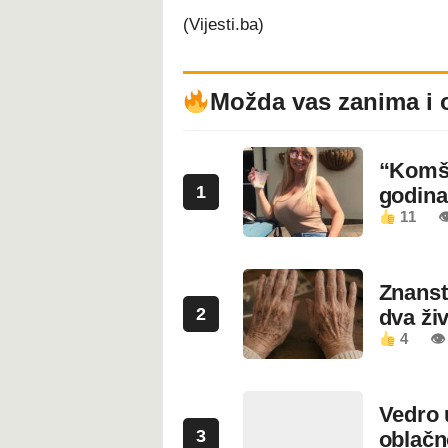
(Vijesti.ba)
Možda vas zanima i 
“Komši
1
godin
11

Znanstv
2
dva ži
4
👁
Vedro 
3
oblačn