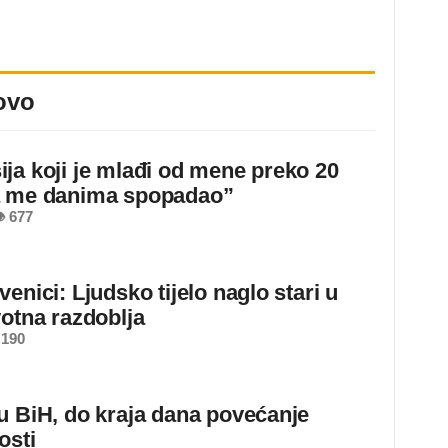
ovo
ja koji je mlađi od mene preko 20
a me danima spopadao”
 677
enici: Ljudsko tijelo naglo stari u
votna razdoblja
 190
u BiH, do kraja dana povećanje
osti