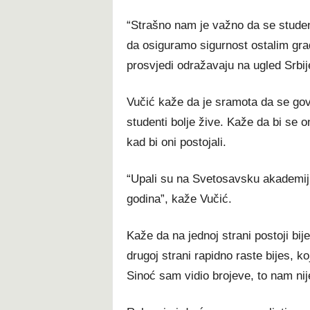
“Strašno nam je važno da se studenti
da osiguramo sigurnost ostalim građ
prosvjedi odražavaju na ugled Srbije
Vučić kaže da je sramota da se gov
studenti bolje žive. Kaže da bi se o
kad bi oni postojali.
“Upali su na Svetosavsku akademiju
godina”, kaže Vučić.
Kaže da na jednoj strani postoji bij
drugoj strani rapidno raste bijes, k
Sinoć sam vidio brojeve, to nam nij