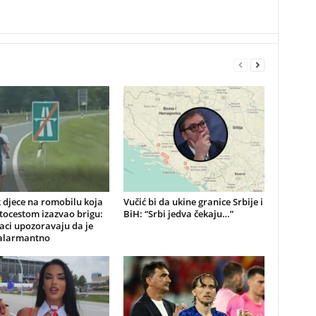
 djece na romobilu koja
Vučić bi da ukine granice Srbije i
tocestom izazvao brigu:
BiH: “Srbi jedva čekaju…”
aci upozoravaju da je
 alarmantno