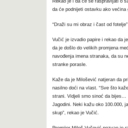
Rekao je i da će se raspravljati o
da će podnijeti ostavku ako većina 
“Draži su mi obraz i čast od fotelje”
Vučić je izvadio papire i rekao da j
da je došlo do velikih promjena me
navođenja imena stranaka, da su ne
stranke porasle.
Kaže da je Milošević natjeran da pri
nasilno doći na vlast. “Sve što kaž
strani. Vidjeli smo sinoć da bijes…
Jagodini. Neki kažu oko 100.000, ja
skup”, rekao je Vučić.
Premijer Miloš Vučević pozvao je s