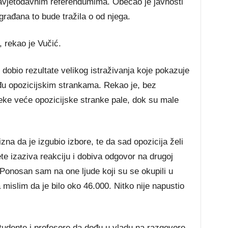
 savjetodavnim referendumima. Obećao je javnosti
građana to bude tražila o od njega.
, rekao je Vučić.
e dobio rezultate velikog istraživanja koje pokazuje
đu opozicijskim strankama. Rekao je, bez
ke veće opozicijske stranke pale, dok su male
zna da je izgubio izbore, te da sad opozicija želi
ete izaziva reakciju i dobiva odgovor na drugoj
 Ponosan sam na one ljude koji su se okupili u
 mislim da je bilo oko 46.000. Nitko nije napustio
tudente i profesore da dođu u vladu na razgovore.